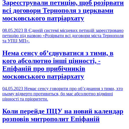
Зареєстрували петицію, щоб розірвати
всі договори Тернополя з церквами
московського патріархату
08.05.2023
В Єдиній системі місцевих петицій зареєстровано
петицію під назвою «Розірвати всі договори міста Тернополя
та УПЦ МП».
Нема сенсу об’єднуватися з тими, в
кого абсолютно інші цінності, -
Епіфаній про прибічників
московського патріархату
04.05.2023
Немає сенсу говорити про об’єднання з тими, хто
цьому відверто противиться, бо має абсолютно відмінні
цінності та пріоритети.
Коли перейде ПЦУ на новий календар
розповів митрополит Епіфаній