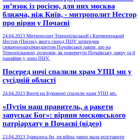
зв’язок із росією, для них москва
ближча, ніж Київ, - митрополит Нестор
про вірян у Почаєві
24.04.2023
Митрополит Тернопільський і Кременецький
Нестор (Писик), якого синод ПЦУ затвердив
священноархімандритом Почаївської лаври, що на
Тернопільщині, розповів, як повернути Почаївську лавру та її
парафіян у лоно ПЦУ.
Посеред ночі спалили храм УПЦ мп у
сусідній області
24.04.2023
Вночі на Буковині спалили храм УПЦ мп.
«Путін наш правитель, а ракети
запускає Бог»: віряни московського
патріархату в Почаєві (відео)
23.04.2023
Здавалось би, ця війна давно мала розставити