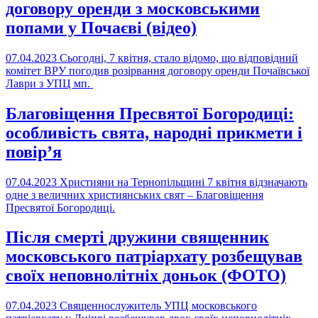
договору оренди з московськими
попами у Почаєві (відео)
07.04.2023
Сьогодні, 7 квітня, стало відомо, що відповідний
комітет ВРУ погодив розірвання договору оренди Почаївської
Лаври з УПЦ мп.
Благовіщення Пресвятої Богородиці:
особливість свята, народні прикмети і
повір’я
07.04.2023
Християни на Тернопільщині 7 квітня відзначають
одне з величних християнських свят – Благовіщення
Пресвятої Богородиці.
Після смерті дружини священник
московського патріархату розбещував
своїх неповнолітніх доньок (ФОТО)
07.04.2023
Священнослужитель УПЦ московського