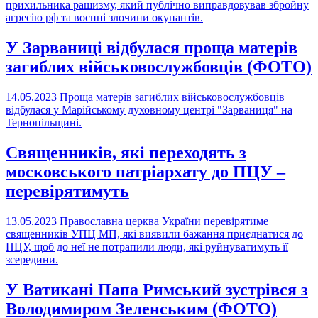
прихильника рашизму, який публічно виправдовував збройну
агресію рф та воєнні злочини окупантів.
У Зарваниці відбулася проща матерів
загиблих військовослужбовців (ФОТО)
14.05.2023
Проща матерів загиблих військовослужбовців
відбулася у Марійському духовному центрі "Зарваниця" на
Тернопільщині.
Священників, які переходять з
московського патріархату до ПЦУ –
перевірятимуть
13.05.2023
Православна церква України перевірятиме
священників УПЦ МП, які виявили бажання приєднатися до
ПЦУ, щоб до неї не потрапили люди, які руйнуватимуть її
зсередини.
У Ватикані Папа Римський зустрівся з
Володимиром Зеленським (ФОТО)