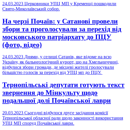
24.03.2023
Церковники УПЦ МП у Кременці пошкодили
Свято-Миколаївський собор.
На черзі Почаїв: у Сатанові провели
збори та проголосували за перехід від
московського патріархату до ПЦУ
(фото, відео)
24.03.2023
Днями, у селищі Сатанів, яке відоме на всю
Україну, як бальнеологічний курорт, що на Хмельниччині,
відбулися збори громади, де місцеві жителі гролосували
більшістю голосів за перехід від УПЦ мп до ПЦУ.
Тернопільські депутати готують текст
звернення до Мінкульту щодо
подальшої долі Почаївської лаври
20.03.2023
Сьогодні відбулося друге засідання комісії
Тернопільської обласної ради щодо законності використання
УПЦ МП споруд Почаївської лаври.