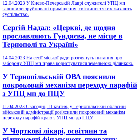
12.04.2023
У Києво-Печерській Лаврі служителі УПЦ мп
залишили зруйновані приміщення, світлини з яких жахають
суспільство.
Сергій Надал: «Церкві, де щодня
прославляють Гундяєва, не місце в
Тернополі та Україні»
14.04.2023
На сесії міської ради розглянуть питання про
заборону УПЦ мп права користуватися земельною ділянкою.
У Тернопільській ОВА пояснили
покроковий механізм переходу парафій
з УПЦ мп до ПЦУ
11.04.2023
Сьогодні, 11 квітня, у Тернопільській обласній
військовій адміністрації роз'яснили покроковий механізм
переходу парафій краю з УПЦ мп до ПЦУ.
У Чорткові лікарі, освітяни та
підприємці фінансують приватну