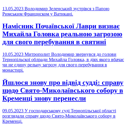
13.05.2023
Володимир Зеленський зустрівся з Папою
Римським Франциском у Ватикані.
Намісник Почаївської Лаври визнає
Михайла Головка реальною загрозою
для свого перебування в святині
10.05.2023
Митрополит Володимир звернувся до голови
Тернопільскої облради Михайла Головка, в діях якого вбачає
чи не єдину рельну загрозу для свого перебування в
монастирі.
Йшлося знову про відвід судді: справу
щодо Свято-Миколаївського собору в
Кременці знову перенесли
09.05.2023
У господарському суді Тернопільської області
розглядали справу щодо Свято-Миколаївського собору в
Кременці.