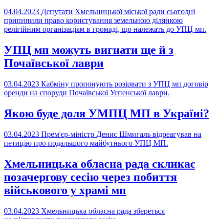
04.04.2023
Депутати Хмельницької міської ради сьогодні
припинили право користування земельною ділянкою
релігійним організаціям в громаді, що належать до УПЦ мп.
УПЦ мп можуть вигнати ще й з
Почаївської лаври
03.04.2023
Кабміну пропонують розірвати з УПЦ мп договір
оренди на споруди Почаївської Успенської лаври.
Якою буде доля УМПЦ МП в Україні?
03.04.2023
Прем'єр-міністр Денис Шмигаль відреагував на
петицію про подальшого майбутнього УПЦ МП.
Хмельницька обласна рада скликає
позачергову сесію через побиття
військового у храмі мп
03.04.2023
Хмельницька обласна рада збереться