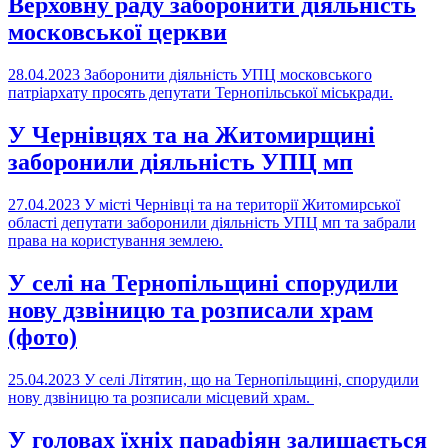
Верховну раду заборонити діяльність
московської церкви
28.04.2023
Заборонити діяльність УПЦ московського
патріархату просять депутати Тернопільської міськради.
У Чернівцях та на Житомирщині
заборонили діяльність УПЦ мп
27.04.2023
У місті Чернівці та на території Житомирської
області депутати заборонили діяльність УПЦ мп та забрали
права на користування землею.
У селі на Тернопільщині спорудили
нову дзвіницю та розписали храм
(фото)
25.04.2023
У селі Літятин, що на Тернопільщині, спорудили
нову дзвіницю та розписали місцевий храм.
У головах їхніх парафіян залишається