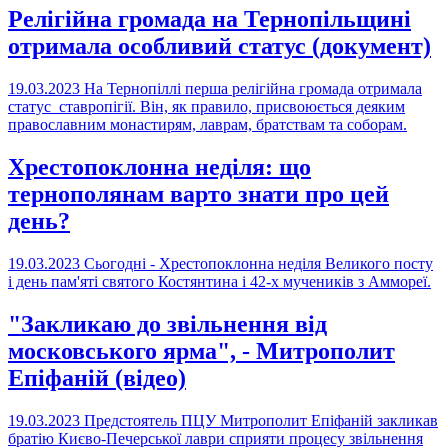
Релігійна громада на Тернопільщині
отримала особливий статус (документ)
19.03.2023
На Тернопіллі перша релігійна громада отримала
статус ставропігії. Він, як правило, присвоюється деяким
православним монастирям, лаврам, братствам та соборам.
Хрестопоклонна неділя: що
тернополянам варто знати про цей
день?
19.03.2023
Сьогодні - Хрестопоклонна неділя Великого посту
і день пам'яті святого Костянтина і 42-х мучеників з Аммореї.
"Закликаю до звільнення від
московського ярма", - Митрополит
Епіфаній (відео)
19.03.2023
Предстоятель ПЦУ Митрополит Епіфаній закликав
братію Києво-Печерської лаври сприяти процесу звільнення