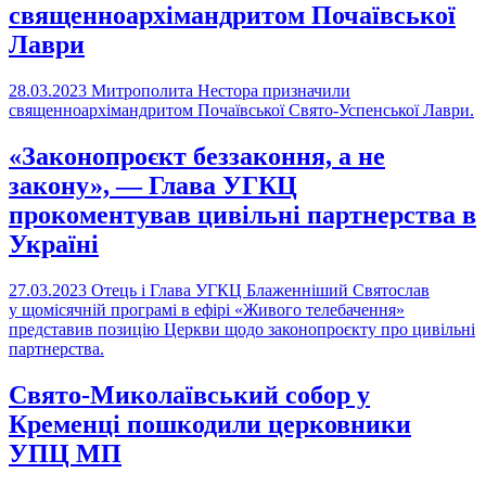
священноархімандритом Почаївської
Лаври
28.03.2023
Митрополита Нестора призначили
священноархімандритом Почаївської Свято-Успенської Лаври.
«Законопроєкт беззаконня, а не
закону», — Глава УГКЦ
прокоментував цивільні партнерства в
Україні
27.03.2023
Отець і Глава УГКЦ Блаженніший Святослав
у щомісячній програмі в ефірі «Живого телебачення»
представив позицію Церкви щодо законопроєкту про цивільні
партнерства.
Свято-Миколаївський собор у
Кременці пошкодили церковники
УПЦ МП