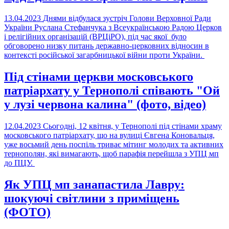
13.04.2023
Днями відбулася зустріч Голови Верховної Ради
України Руслана Стефанчука з Всеукраїнською Радою Церков
і релігійних організацій (ВРЦіРО), під час якої було
обговорено низку питань державно-церковних відносин в
контексті російської загарбницької війни проти України.
Під стінами церкви московського
патріархату у Тернополі співають "Ой
у лузі червона калина" (фото, відео)
12.04.2023
Сьогодні, 12 квітня, у Тернополі під стінами храму
московського патріархату, що на вулиці Євгена Коновальця,
уже восьмий день поспіль триває мітинг молодих та активних
тернополян, які вимагають, щоб парафія перейшла з УПЦ мп
до ПЦУ.
Як УПЦ мп занапастила Лавру:
шокуючі світлини з приміщень
(ФОТО)