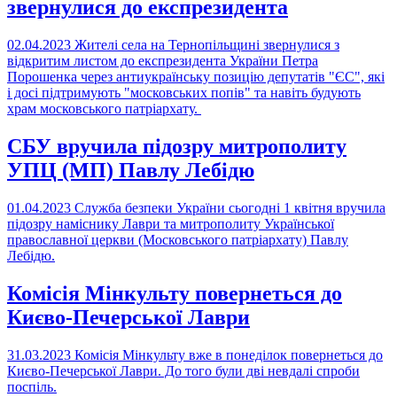
звернулися до експрезидента
02.04.2023
Жителі села на Тернопільщині звернулися з
відкритим листом до експрезидента України Петра
Порошенка через антиукраїнську позицію депутатів "ЄС", які
і досі підтримують "московських попів" та навіть будують
храм московського патріархату.
СБУ вручила підозру митрополиту
УПЦ (МП) Павлу Лебідю
01.04.2023
Служба безпеки України сьогодні 1 квітня вручила
підозру наміснику Лаври та митрополиту Української
православної церкви (Московського патріархату) Павлу
Лебідю.
Комісія Мінкульту повернеться до
Києво-Печерської Лаври
31.03.2023
Комісія Мінкульту вже в понеділок повернеться до
Києво-Печерської Лаври. До того були дві невдалі спроби
поспіль.