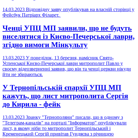
14.03.2023
Відповідну заяву опублікував на власній сторінці у
Фейсбук Патріарх Філарет.
Ченці УПЦ МП заявили, що не будуть
виселятися із Києво-Печерської лаври,
згідно вимоги Мінкульту
13.03.2023
У понеділок, 13 березня, намісник Свято-
Успенської Києво-Печерської лаври митрополит Павло у
своєму відеозверненні заявив, що він та ченці церкви нікуди
йти не збираються.
У Тернопільській єпархії УПЦ МП
кажуть, що лист митрополита Сергія
до Кирила - фейк
13.03.2023
Зранку "Тернополяни" писали, що в одному з
"Телеграм-каналів" на порталі "Інформатор" опублікували
лист, в якому ніби то митрополит Тернопільський і
Кременецький Сергій привітав Гундяєва з річницею