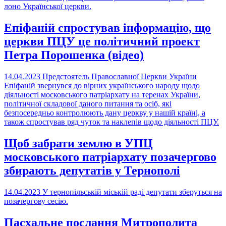
лоно Української церкви.
Епіфаній спростував інформацію, що
церкви ПЦУ це політичний проект
Петра Порошенка (відео)
14.04.2023
Предстоятель Православної Церкви України
Епіфаній звернувся до вірних українського народу щодо
діяльності московського патріархату на теренах України,
політичної складової даного питання та осіб, які
безпосередньо контролюють дану церкву у нашій країні, а
також спростував ряд чуток та наклепів щодо діяльності ПЦУ.
Щоб забрати землю в УПЦ
московського патріархату позачергово
збирають депутатів у Тернополі
14.04.2023
У тернопільській міській раді депутати зберуться на
позачергову сесію.
Пасхальне послання Митрополита