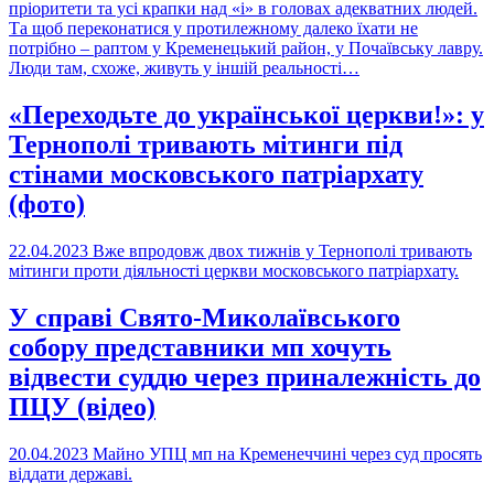
пріоритети та усі крапки над «і» в головах адекватних людей.
Та щоб переконатися у протилежному далеко їхати не
потрібно – раптом у Кременецький район, у Почаївську лавру.
Люди там, схоже, живуть у іншій реальності…
«Переходьте до української церкви!»: у
Тернополі тривають мітинги під
стінами московського патріархату
(фото)
22.04.2023
Вже впродовж двох тижнів у Тернополі тривають
мітинги проти діяльності церкви московського патріархату.
У справі Свято-Миколаївського
собору представники мп хочуть
відвести суддю через приналежність до
ПЦУ (відео)
20.04.2023
Майно УПЦ мп на Кременеччині через суд просять
віддати державі.