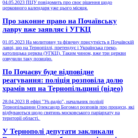
04.05.2023
ПЦУ повідомить про своє рішення щодо
церковного календаря уже цього місяця.
Про законне право на Почаївську
лавру вже заявляє і УГКЦ
01.05.2023
На молитовну та фізичну присутність в Почаївскій
лаврі, що на Тернопіллі, претендує і Українська греко-
католицька церква (УГКЦ). Таким чином, вже три церкви
озвучили таку позицію.
По Почаєву буде відповідне
реагування: поліція розповіла долю
храмів мп на Тернопільщині (відео)
28.04.2023
В ефірі "Ух-радіо", начальник поліції
Тернопільщини Олександр Богомол розповів про процеси, які
відбуваються щодо святинь московського паріархату на
території області.
У Тернополі депутати закликали