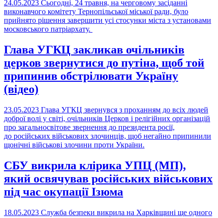
24.05.2023
Сьогодні, 24 травня, на черговому засіданні
виконавчого комітету Тернопільської міської ради, було
прийнято рішення завершити усі стосунки міста з установами
московського патріархату.
Глава УГКЦ закликав очільників
церков звернутися до путіна, щоб той
припинив обстрілювати Україну
(відео)
23.05.2023
Глава УГКЦ звернувся з проханням до всіх людей
доброї волі у світі, очільників Церков і релігійних організацій
про загальносвітове звернення до президента росії,
до російських військових злочинців, щоб негайно припинили
щонічні військові злочини проти України.
СБУ викрила клірика УПЦ (МП),
який освячував російських військових
під час окупації Ізюма
18.05.2023
Служба безпеки викрила на Харківщині ще одного