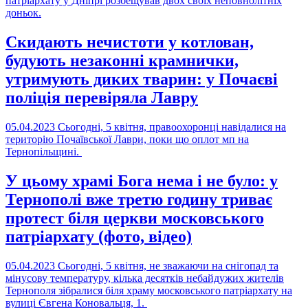
патріархату у Дніпрі розбещував двох своїх неповнолітніх
доньок.
Скидають нечистоти у котлован,
будують незаконні крамнички,
утримують диких тварин: у Почаєві
поліція перевіряла Лавру
05.04.2023
Сьогодні, 5 квітня, правоохоронці навідалися на
територію Почаївської Лаври, поки що оплот мп на
Тернопільщині.
У цьому храмі Бога нема і не було: у
Тернополі вже третю годину триває
протест біля церкви московського
патріархату (фото, відео)
05.04.2023
Сьогодні, 5 квітня, не зважаючи на снігопад та
мінусову температуру, кілька десятків небайдужих жителів
Тернополя зібралися біля храму московського патріархату на
вулиці Євгена Коновальця, 1.