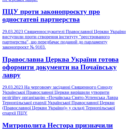
ПЦУ проти законопроєкту про
одностатеві партнерства
29.03.2023
Священнослужителі Православної Церкви України
виступили проти створення інституту "реєстрованого
партнерства", що передбачає поданий до парламенту
законопроєкт № 9103.
Православна Церква України готова
оформити документи на Почаївську
лавру
29.03.2023
На черговому засіданні Священного Синоду
Української Православної Церкви вирішили утворити
релігійну організацію «Почаївська Свято-Успенська Лавра
Тернопільської єпархії Української Православної Церкви
(Православної Церкви України)» у складі Тернопільської
єпархії ПЦУ.
Митрополита Нестора призначили