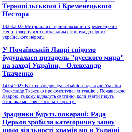
Тернопільського і Кременецького
Нестора
14.04.2023
Митрополит Тернопільський і Кременецький
Нестор звернувся з пасхальним вітанням до вірних
українського народу.
У Почаївській Лаврі свідомо
будувалася цитадель "русского мира"
на заході України, - Олександр
Ткаченко
14.04.2023
В інтерв'ю для liga.net міністр культури України
Олександр Ткаченко прокоментував ситуацію з Почаївською
Лаврою, та кому віддадуть святиню, коли звідти підуть
батюшки московського патріархату.
Зрадники будуть покарані: Рада
Церков зробила категоричну заяву
щодо діяльності храмів мп в Україні