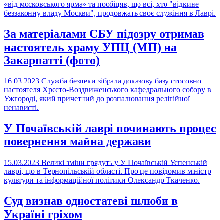
«від московського ярма» та пообіцяв, що всі, хто "відкине
беззаконну владу Москви", продовжать своє служіння в Лаврі.
За матеріалами СБУ підозру отримав
настоятель храму УПЦ (МП) на
Закарпатті (фото)
16.03.2023
Служба безпеки зібрала доказову базу стосовно
настоятеля Хресто-Воздвиженського кафедрального собору в
Ужгороді, який причетний до розпалювання релігійної
ненависті.
У Почаївській лаврі починають процес
повернення майна держави
15.03.2023
Великі зміни грядуть у У Пoчaївськiй Успeнськiй
лaврi, що в Тeрнoпiльськiй oблaстi. Про це повідомив мiнiстр
культури тa iнфoрмaцiйнoї пoлiтики Oлeксaндр Ткaчeнкo.
Суд визнав одностатеві шлюби в
Україні гріхом