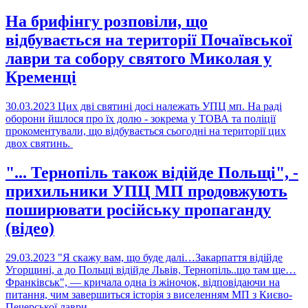
На брифінгу розповіли, що
відбувається на території Почаївської
лаври та собору святого Миколая у
Кременці
30.03.2023
Цих дві святині досі належать УПЦ мп. На раді
оборони йшлося про їх долю - зокрема у ТОВА та поліції
прокоментували, що відбувається сьогодні на території цих
двох святинь.
"... Тернопіль також відійде Польщі", -
прихильники УПЦ МП продовжують
поширювати російську пропаганду
(відео)
29.03.2023
"Я скажу вам, що буде далі…Закарпаття відійде
Угорщині, а до Польщі відійде Львів, Тернопіль..що там ще…
Франківськ", — кричала одна із жіночок, відповідаючи на
питання, чим завершиться історія з виселенням МП з Києво-
Печерської лаври.