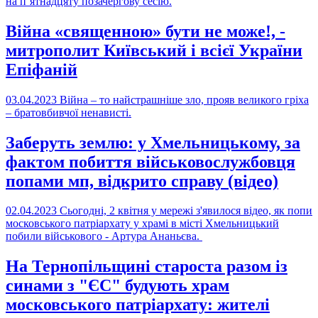
на п’ятнадцяту позачергову сесію.
Війна «священною» бути не може!, -
митрополит Київський і всієї України
Епіфаній
03.04.2023
Війна – то найстрашніше зло, прояв великого гріха
– братовбивчої ненависті.
Заберуть землю: у Хмельницькому, за
фактом побиття військовослужбовця
попами мп, відкрито справу (відео)
02.04.2023
Сьогодні, 2 квітня у мережі з'явилося відео, як попи
московського патріархату у храмі в місті Хмельницький
побили військового - Артура Ананьєва.
На Тернопільщині староста разом із
синами з "ЄС" будують храм
московського патріархату: жителі