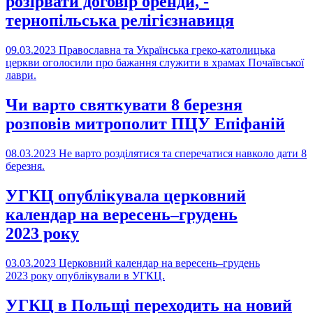
розірвати договір оренди, -
тернопільська релігієзнавиця
09.03.2023
Православна та Українська греко-католицька
церкви оголосили про бажання служити в храмах Почаївської
лаври.
Чи варто святкувати 8 березня
розповів митрополит ПЦУ Епіфаній
08.03.2023
Не варто розділятися та сперечатися навколо дати 8
березня.
УГКЦ опублікувала церковний
календар на вересень–грудень
2023 року
03.03.2023
Церковний календар на вересень–грудень
2023 року опублікували в УГКЦ.
УГКЦ в Польщі переходить на новий