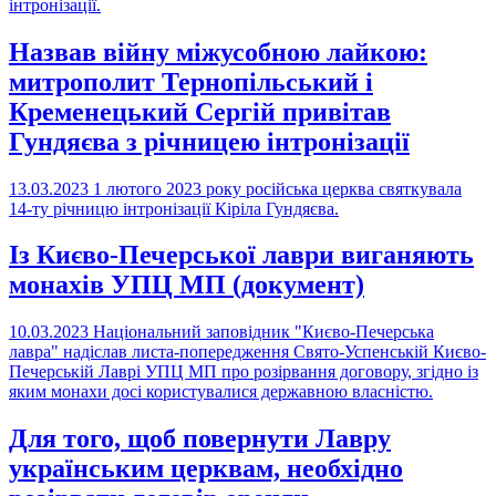
інтронізації.
Назвав війну міжусобною лайкою:
митрополит Тернопільський і
Кременецький Сергій привітав
Гундяєва з річницею інтронізації
13.03.2023
1 лютого 2023 року російська церква святкувала
14-ту річницю інтронізації Кіріла Гундяєва.
Із Києво-Печерської лаври виганяють
монахів УПЦ МП (документ)
10.03.2023
Національний заповідник "Києво-Печерська
лавра" надіслав листа-попередження Свято-Успенській Києво-
Печерській Лаврі УПЦ МП про розірвання договору, згідно із
яким монахи досі користувалися державною власністю.
Для того, щоб повернути Лавру
українським церквам, необхідно