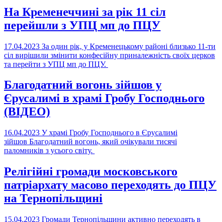
На Кременеччині за рік 11 сіл
перейшли з УПЦ мп до ПЦУ
17.04.2023
За один рік, у Кременецькому районі близько 11-ти
сіл вирішили змінити конфесійну приналежність своїх церков
та перейти з УПЦ мп до ПЦУ.
Благодатний вогонь зійшов у
Єрусалимі в храмі Гробу Господнього
(ВІДЕО)
16.04.2023
У храмі Гробу Господнього в Єрусалимі
зійшов Благодатний вогонь, який очікували тисячі
паломників з усього світу.
Релігійні громади московського
патріархату масово переходять до ПЦУ
на Тернопільщині
15.04.2023
Громади Тернопільщини активно переходять в