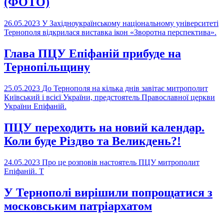
(ФОТО)
26.05.2023
У Західноукраїнському національному університеті
Тернополя відкрилася виставка ікон «Зворотна перспектива».
Глава ПЦУ Епіфаній прибуде на
Тернопільщину
25.05.2023
До Тернополя на кілька днів завітає митрополит
Київський і всієї України, предстоятель Православної церкви
України Епіфаній.
ПЦУ переходить на новий календар.
Коли буде Різдво та Великдень?!
24.05.2023
Про це розповів настоятель ПЦУ митрополит
Епіфаній. Т
У Тернополі вирішили попрощатися з
московським патріархатом