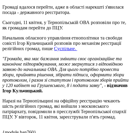
Громаді вдалося перейти, адже в області нарекшті з'явилася
посада - державного реєстратора.
Сьогодні, 11 квітня, у Тернопільській ОВА розповіли про те,
як громадам перейти до ПЦУ.
Начальник обласного управління етнополітики та свободи
совісті Ігор Кульчицький розповів про механізм реєстрації
релігійних громад, пише
Суспільне.
"Громада, яка має бажання змінити своє організаційне та
канонічне підпорядкування, може звернутися з відповідною
заявою до начальника ОВА. Для цього потрібно провести
збори, прийняти рішення, зібрати підписи, оформити збори
протоколом, і разом зі статутом і протоколом зборів прийти
у 120 кабінет на Грушевського, 8 і подати заяву",
-
відзначив
Ігор Кульчицький.
Наразі на Тернопільщині на офіційну реєстрацію чекають
шість релігійних громад, які вийшли з московського
патріархату, повідомили в пресслужбі Тернопільської єпархії
ПЦУ. У вівторок, 11 квітня, зареєстрували п'ять громад.
{module ban760}