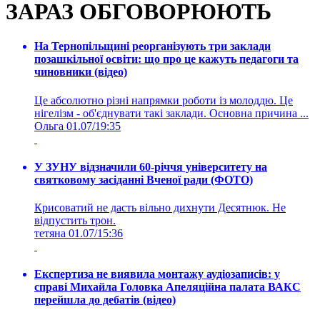
ЗАРАЗ ОБГОВОРЮЮТЬ
На Тернопільщині реорганізують три заклади
позашкільної освіти: що про це кажуть педагоги та
чиновники (відео)
Це абсолютно різні напрямки роботи із молоддю. Це
нігелізм - об'єднувати такі заклади. Основна причина ...
Ольга
01.07/19:35
У ЗУНУ відзначили 60-річчя університету на
святковому засіданні Вченої ради (ФОТО)
Крисоватий не дасть вільно дихнути Десятнюк. Не
відпустить трон.
тетяна
01.07/15:36
Експертиза не виявила монтажу аудіозаписів: у
справі Михайла Головка Апеляційна палата ВАКС
перейшла до дебатів (відео)