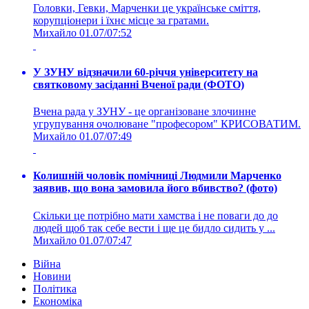
Головки, Гевки, Марченки це українське сміття,
корупціонери і їхнє місце за гратами.
Михайло
01.07/07:52
У ЗУНУ відзначили 60-річчя університету на
святковому засіданні Вченої ради (ФОТО)
Вчена рада у ЗУНУ - це організоване злочинне
угрупування очолюване "професором" КРИСОВАТИМ.
Михайло
01.07/07:49
Колишній чоловік помічниці Людмили Марченко
заявив, що вона замовила його вбивство? (фото)
Скільки це потрібно мати хамства і не поваги до до
людей щоб так себе вести і ще це бидло сидить у ...
Михайло
01.07/07:47
Війна
Новини
Політика
Економіка