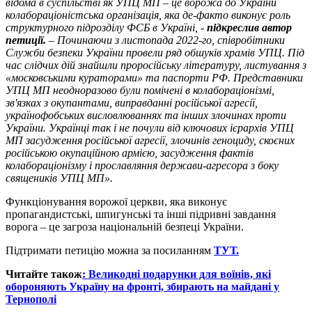
відома в суспільстві як УПЦ МП – це ворожа до України
колабораціоністська організація, яка де-факто виконує роль
структурного підрозділу ФСБ в Україні, -
підкреслив автор
петиції.
– Починаючи з листопада 2022-го, співробітники
Служби безпеки України провели ряд обшуків храмів УПЦ. Під
час слідчих дій знайшли проросійську літературу, листування з
«московськими кураторами» та паспорти РФ. Представники
УПЦ МП неодноразово були помічені в колабораціонізмі,
зв'язках з окупантами, виправданні російської агресії,
українофобських висловлюваннях та інших злочинах проти
України. Українці так і не почули від ключових ієрархів УПЦ
МП засудження російської агресії, злочинів геноциду, скоєних
російською окупаційною армією, засудження фактів
колабораціонізму і прославляння держави-агресора з боку
священиків УПЦ МП».
Функціонування ворожої церкви, яка виконує
пропагандистські, шпигунські та інші підривні завдання
ворога – це загроза національній безпеці України.
Підтримати петицію можна за посиланням
ТУТ.
Читайте також
: Великодні подарунки для воїнів, які
обороняють Україну на фронті, збирають на майдані у
Тернополі