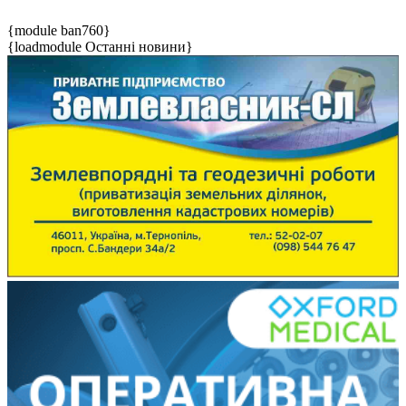
{module ban760}
{loadmodule Останні новини}