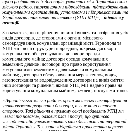
щодо розірвання всіх договорів, укладених між Тернопільською
міською радою, структурними підрозділами, підпорядкованими
комунальними організаціями, установами і підприємствами та
Українською православною церквою (УПЦ МП)», -
йдеться у
петиції.
Зазначається, що ці рішення повинні включати розірвання усіх
видів договорів, де сторонами є органи місцевого
самоврядування, комунальні організації міста Тернополя та
УПЦ мп і всі її структурні підрозділи, зокрема: договори
комунального обслуговування; договори оренди
комунального майна; договори оренди комунальних
земельних ділянок; договори про право користування
комунальними земельними ділянками та комунальним
майном; договори з обслуговування мереж тепло-, водо-,
газопостачання та водовідведення; договори на вивіз сміття;
інші договори та рішення, якими УПЦ МП надано права на
користування комунальним майном, землею, послугами тощо.
«Тернопільська міська рада як орган місцевого самоврядування
уповноважена розривати договори, в яких вона виступає
стороною. Такі рішення в прямому сенсі позбавлять УПЦ мп
«землі під ногами», базових благ і послуг, що суттєво
ускладнять або унеможливлять їхню діяльність на території
міста Тернопіль. Так звана «Українська православна церква»,