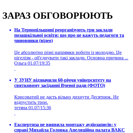
ЗАРАЗ ОБГОВОРЮЮТЬ
На Тернопільщині реорганізують три заклади
позашкільної освіти: що про це кажуть педагоги та
чиновники (відео)
Це абсолютно різні напрямки роботи із молоддю. Це
нігелізм - об'єднувати такі заклади. Основна причина ...
Ольга
01.07/19:35
У ЗУНУ відзначили 60-річчя університету на
святковому засіданні Вченої ради (ФОТО)
Крисоватий не дасть вільно дихнути Десятнюк. Не
відпустить трон.
тетяна
01.07/15:36
Експертиза не виявила монтажу аудіозаписів: у
справі Михайла Головка Апеляційна палата ВАКС