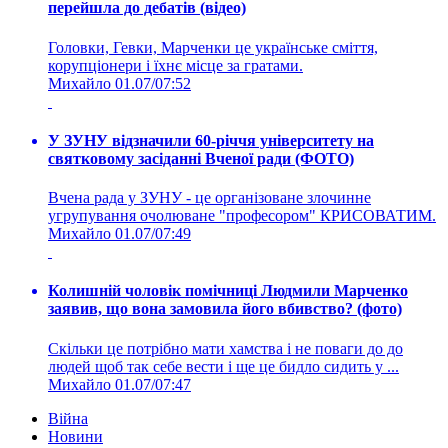
перейшла до дебатів (відео)
Головки, Гевки, Марченки це українське сміття,
корупціонери і їхнє місце за гратами.
Михайло
01.07/07:52
У ЗУНУ відзначили 60-річчя університету на
святковому засіданні Вченої ради (ФОТО)
Вчена рада у ЗУНУ - це організоване злочинне
угрупування очолюване "професором" КРИСОВАТИМ.
Михайло
01.07/07:49
Колишній чоловік помічниці Людмили Марченко
заявив, що вона замовила його вбивство? (фото)
Скільки це потрібно мати хамства і не поваги до до
людей щоб так себе вести і ще це бидло сидить у ...
Михайло
01.07/07:47
Війна
Новини