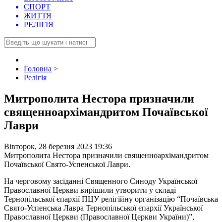
СПОРТ
ЖИТТЯ
РЕЛІГІЯ
Головна
>
Релігія
Митрополита Нестора призначили
священноархімандритом Почаївської
Лаври
Вівторок, 28 березня 2023 19:36
Митрополита Нестора призначили священноархімандритом
Почаївської Свято-Успенської Лаври.
На черговому засіданні Священного Синоду Української
Православної Церкви вирішили утворити у складі
Тернопільської єпархії ПЦУ релігійну організацію “Почаївська
Свято-Успенська Лавра Тернопільської єпархії Української
Православної Церкви (Православної Церкви України)”,