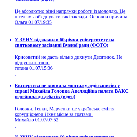
Це абсолютно різні напрямки роботи із молоддю. Це
нігелізм - об'єднувати такі заклади. Основна причина ...
Ольга
01.07/19:35
У ЗУНУ відзначили 60-річчя університету на
святковому засіданні Вченої ради (ФОТО)
Крисоватий не дасть вільно дихнути Десятнюк. Не
відпустить трон.
тетяна
01.07/15:36
Експертиза не виявила монтажу аудіозаписів: у
справі Михайла Головка Апеляційна палата ВАКС
перейшла до дебатів (відео)
Головки, Гевки, Марченки це українське сміття,
корупціонери і їхнє місце за гратами.
Михайло
01.07/07:52