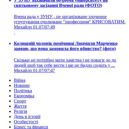
У ЗУНУ відзначили 60-річчя університету на
святковому засіданні Вченої ради (ФОТО)
Вчена рада у ЗУНУ - це організоване злочинне
угрупування очолюване "професором" КРИСОВАТИМ.
Михайло
01.07/07:49
Колишній чоловік помічниці Людмили Марченко
заявив, що вона замовила його вбивство? (фото)
Скільки це потрібно мати хамства і не поваги до до
людей щоб так себе вести і ще це бидло сидить у ...
Михайло
01.07/07:47
Війна
Новини
Політика
Економіка
Спорт
Життя
Релігія
День в історії
Особистості
Бізнес та фінанси