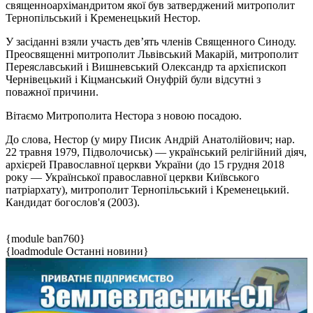
священноархімандритом якої був затверджений митрополит
Тернопільський і Кременецький Нестор.
У засіданні взяли участь дев’ять членів Священного Синоду.
Преосвященні митрополит Львівський Макарій, митрополит
Переяславський і Вишневський Олександр та архієпископ
Чернівецький і Кіцманський Онуфрій були відсутні з
поважної причини.
Вітаємо Митрополита Нестора з новою посадою.
До слова, Нестор (у миру Писик Андрій Анатолійович; нар.
22 травня 1979, Підволочиськ) — український релігійний діяч,
архієрей Православної церкви України (до 15 грудня 2018
року — Української православної церкви Київського
патріархату), митрополит Тернопільський і Кременецький.
Кандидат богослов'я (2003).
{module ban760}
{loadmodule Останні новини}