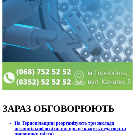
ЗАРАЗ ОБГОВОРЮЮТЬ
На Тернопільщині реорганізують три заклади
позашкільної освіти: що про це кажуть педагоги та
чиновники (відео)