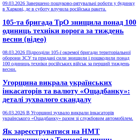
09.03.2026
Завершено пошуково-рятувальні роботи у будинку
в Харкові, де в суботу влучила російська ракета.
105-та бригада ТрО знищила понад 100
одиниць техніки ворога за тиждень
весни (відео)
08.03.2026
Підрозділи 105-ї окремої бригади територіальної
оборони ЗСУ та придані сили знищили і пошкодили понад
100 одиниць техніки російських військ за перший тиждень
весни.
Угорщина викрала українських
інкасаторів та валюту «Ощадбанку»:
деталі зухвалого скандалу
06.03.2026
В Угорщині зухвало викрали інкасаторів
українського «Ощадбанку» разом зі службовим автомобілем.
Як зареєструватися на НМТ
випускникам з Тернопільщини: