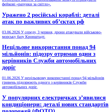
фейкові «рахунки за світло».
Уражено 2 російські кораблі: деталі
атак по важливих об’єктах рф
03.06.2026
У середу, 3 червня, дрони атакували військово-
морську базу Кронштадт.
Нецільове використання понад 94
мільйонів: підозру отримав один з
керівників Служби автомобільних
доріг
01.06.2026
У нецільовому використанні понад 94 мільйонів
гривень підозрюють одного з керівників Служби
автомобільних доріг.
У популярних електричках з’явилися
кондиціонери: деталі нових стандартів
подорожей (ФОТО)