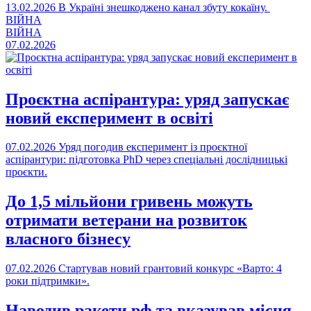
13.02.2026
В Україні знешкоджено канал збуту кокаїну.
ВІЙНА
ВІЙНА
07.02.2026
Проєктна аспірантура: уряд запускає
новий експеримент в освіті
07.02.2026
Уряд погодив експеримент із проєктної
аспірантури: підготовка PhD через спеціальні дослідницькі
проєкти.
До 1,5 мільйони гривень можуть
отримати ветерани на розвиток
власного бізнесу
07.02.2026
Стартував новий грантовий конкурс «Варто: 4
роки підтримки».
Наводив ракети рф та вказував місця