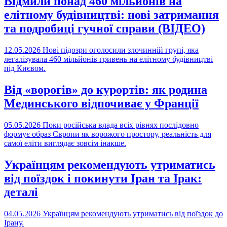
Відмили понад 460 мільйонів на
елітному будівництві: нові затримання
та подробиці гучної справи (ВІДЕО)
12.05.2026
Нові підозри оголосили злочинній групі, яка
легалізувала 460 мільйонів гривень на елітному будівництві
під Києвом.
Від «ворогів» до курортів: як родина
Мединського відпочиває у Франції
05.05.2026
Поки російська влада всіх рівнях послідовно
формує образ Європи як ворожого простору, реальність для
самої еліти виглядає зовсім інакше.
Українцям рекомендують утриматись
від поїздок і покинути Іран та Ірак:
деталі
04.05.2026
Українцям рекомендують утриматись від поїздок до
Ірану.