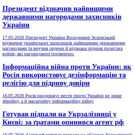
Президент відзначив найвищими
державними нагородами захисників
України
17.05.2026
Президент України Володимир Зеленський
відзначив українських захисників найвищими державними
нагородами та вручив ордени й відзнаки рідним полеглих
воїнів, які нагороджені посмертно.
Інформаційна війна проти України: як
Росія використовує дезінформацію та
релігію для підриву довіри
16.05.2026
Росія продовжує вести проти України не лише
збройну, а й масштабну інформаційну війну.
Готував підпали на Укрзалізниці у
Києві: за ґратами опинився агент рф
16.05.2026
Агент рф готував підпали на об’єктах Укрзалізниці