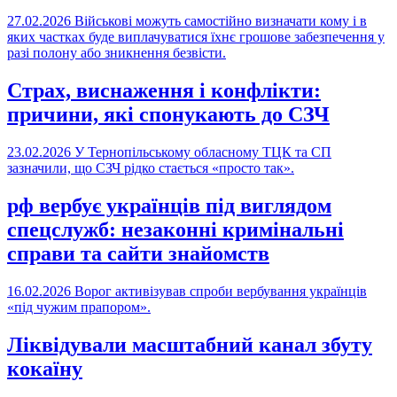
27.02.2026
Військові можуть самостійно визначати кому і в
яких частках буде виплачуватися їхнє грошове забезпечення у
разі полону або зникнення безвісти.
Страх, виснаження і конфлікти:
причини, які спонукають до СЗЧ
23.02.2026
У Тернопільському обласному ТЦК та СП
зазначили, що СЗЧ рідко стається «просто так».
рф вербує українців під виглядом
спецслужб: незаконні кримінальні
справи та сайти знайомств
16.02.2026
Ворог активізував спроби вербування українців
«під чужим прапором».
Ліквідували масштабний канал збуту
кокаїну