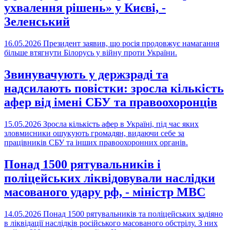
ухвалення рішень» у Києві, -
Зеленський
16.05.2026
Президент заявив, що росія продовжує намагання
більше втягнути Білорусь у війну проти України.
Звинувачують у держзраді та
надсилають повістки: зросла кількість
афер від імені СБУ та правоохоронців
15.05.2026
Зросла кількість афер в Україні, під час яких
зловмисники ошукують громадян, видаючи себе за
працівників СБУ та інших правоохоронних органів.
Понад 1500 рятувальників і
поліцейських ліквідовували наслідки
масованого удару рф, - міністр МВС
14.05.2026
Понад 1500 рятувальників та поліцейських задіяно
в ліквідації наслідків російського масованого обстрілу. З них