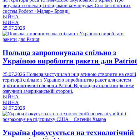
результати операції повідомив командувач Сил безпілотних
систем Роберт «Мадяр» Бровді.
ВІЙНА
ВІЙНА
25.07.2026
Польща запропонувала спільно з
Україною виробляти ракети для Patriot
25.07.2026
Польща виступила з ініціативою створити на своїй
території спільне з Україною виробництво ракет для систем
протиповітряної оборони Patriot. Відповідну пропозицію вже
озвучили американській стороні.
ВІЙНА
ВІЙНА
24.07.2026
Україна фокусується на технологічній