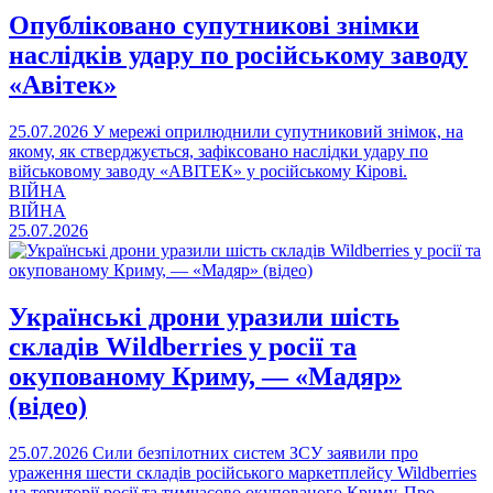
Опубліковано супутникові знімки
наслідків удару по російському заводу
«Авітек»
25.07.2026
У мережі оприлюднили супутниковий знімок, на
якому, як стверджується, зафіксовано наслідки удару по
військовому заводу «АВІТЕК» у російському Кірові.
ВІЙНА
ВІЙНА
25.07.2026
Українські дрони уразили шість
складів Wildberries у росії та
окупованому Криму, — «Мадяр»
(відео)
25.07.2026
Сили безпілотних систем ЗСУ заявили про
ураження шести складів російського маркетплейсу Wildberries
на території росії та тимчасово окупованого Криму. Про