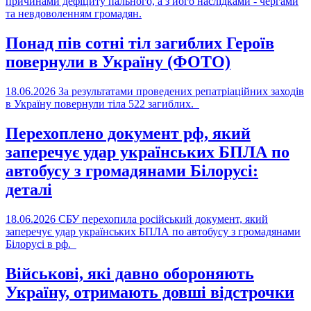
причинами дефіциту пального, а з його наслідками - чергами
та невдоволенням громадян.
Понад пів сотні тіл загиблих Героїв
повернули в Україну (ФОТО)
18.06.2026
За результатами проведених репатріаційних заходів
в Україну повернули тіла 522 загиблих.
Перехоплено документ рф, який
заперечує удар українських БПЛА по
автобусу з громадянами Білорусі:
деталі
18.06.2026
СБУ перехопила російський документ, який
заперечує удар українських БПЛА по автобусу з громадянами
Білорусі в рф.
Військові, які давно обороняють
Україну, отримають довші відстрочки