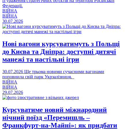
із ураження стратегічних об'єктів на території Російської
Федерації.
ВІЙНА
ВІЙНА
30.07.2026
Нові вагони курсуватимуть з Польщі
до Києва та Дніпра: доступні дитячі
манежі та настільні ігри
30.07.2026
Ще трьома новими сучасними вагонами
поповнила свій парк Укрзалізниця.
ВІЙНА
ВІЙНА
29.07.2026
Курсуватиме новий міжнародний
нічний поїзд «Перемишль –
Франкфурт-на-Майні»: як придбати