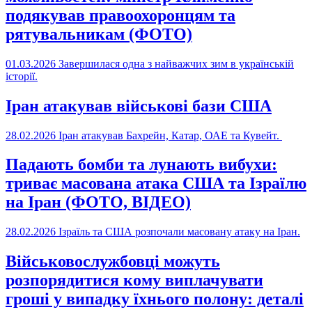
подякував правоохоронцям та
рятувальникам (ФОТО)
01.03.2026
Завершилася одна з найважчих зим в українській
історії.
Іран атакував військові бази США
28.02.2026
Іран атакував Бахрейн, Катар, ОАЕ та Кувейт.
Падають бомби та лунають вибухи:
триває масована атака США та Ізраїлю
на Іран (ФОТО, ВІДЕО)
28.02.2026
Ізраїль та США розпочали масовану атаку на Іран.
Військовослужбовці можуть
розпорядитися кому виплачувати
гроші у випадку їхнього полону: деталі