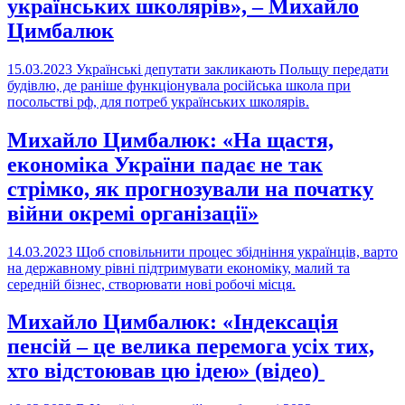
українських школярів», – Михайло
Цимбалюк
15.03.2023
Українські депутати закликають Польщу передати
будівлю, де раніше функціонувала російська школа при
посольстві рф, для потреб українських школярів.
Михайло Цимбалюк: «На щастя,
економіка України падає не так
стрімко, як прогнозували на початку
війни окремі організації»
14.03.2023
Щоб сповільнити процес збідніння українців, варто
на державному рівні підтримувати економіку, малий та
середній бізнес, створювати нові робочі місця.
Михайло Цимбалюк: «Індексація
пенсій – це велика перемога усіх тих,
хто відстоював цю ідею» (відео)