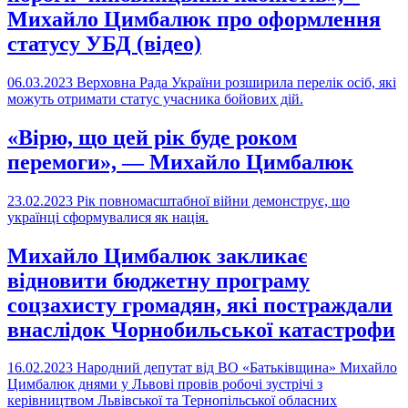
Михайло Цимбалюк про оформлення
статусу УБД (відео)
06.03.2023
Верховна Рада України розширила перелік осіб, які
можуть отримати статус учасника бойових дій.
«Вірю, що цей рік буде роком
перемоги», — Михайло Цимбалюк
23.02.2023
Рік повномасштабної війни демонструє, що
українці сформувалися як нація.
Михайло Цимбалюк закликає
відновити бюджетну програму
соцзахисту громадян, які постраждали
внаслідок Чорнобильської катастрофи
16.02.2023
Народний депутат від ВО «Батьківщина» Михайло
Цимбалюк днями у Львові провів робочі зустрічі з
керівництвом Львівської та Тернопільської обласних