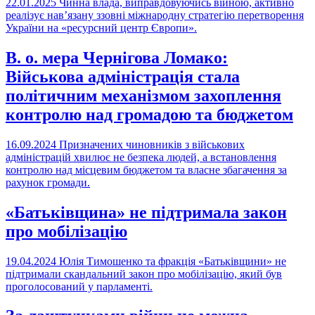
22.01.2025
Чинна влада, виправдовуючись війною, активно
реалізує нав’язану ззовні міжнародну стратегію перетворення
України на «ресурсний центр Європи».
В. о. мера Чернігова Ломако:
Військова адміністрація стала
політичним механізмом захоплення
контролю над громадою та бюджетом
16.09.2024
Призначених чиновників з військових
адміністрацій хвилює не безпека людей, а встановлення
контролю над місцевим бюджетом та власне збагачення за
рахунок громади.
«Батьківщина» не підтримала закон
про мобілізацію
19.04.2024
Юлія Тимошенко та фракція «Батьківщини» не
підтримали скандальний закон про мобілізацію, який був
проголосований у парламенті.