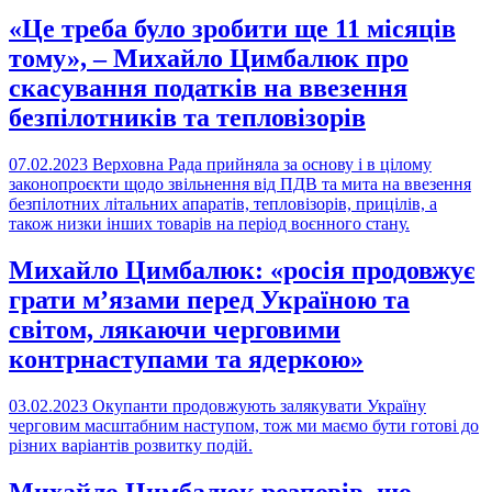
«Це треба було зробити ще 11 місяців
тому», – Михайло Цимбалюк про
скасування податків на ввезення
безпілотників та тепловізорів
07.02.2023
Верховна Рада прийняла за основу і в цілому
законопроєкти щодо звільнення від ПДВ та мита на ввезення
безпілотних літальних апаратів, тепловізорів, прицілів, а
також низки інших товарів на період воєнного стану.
Михайло Цимбалюк: «росія продовжує
грати мʼязами перед Україною та
світом, лякаючи черговими
контрнаступами та ядеркою»
03.02.2023
Окупанти продовжують залякувати Україну
черговим масштабним наступом, тож ми маємо бути готові до
різних варіантів розвитку подій.
Михайло Цимбалюк розповів, що