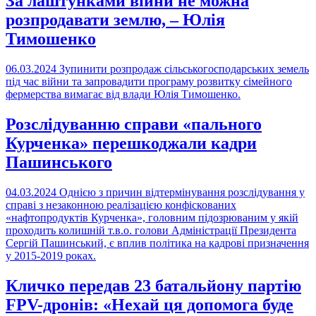
За лаштунками війни не можна
розпродавати землю, – Юлія
Тимошенко
06.03.2024
Зупинити розпродаж сільськогосподарських земель
під час війни та запровадити програму розвитку сімейного
фермерства вимагає від влади Юлія Тимошенко.
Розслідуванню справи «пального
Курченка» перешкоджали кадри
Пашинського
04.03.2024
Однією з причин відтермінування розслідування у
справі з незаконною реалізацією конфіскованих
«нафтопродуктів Курченка», головним підозрюваним у якій
проходить колишній т.в.о. голови Адміністрації Президента
Сергій Пашинський, є вплив політика на кадрові призначення
у 2015-2019 роках.
Кличко передав 23 батальйону партію
FPV-дронів: «Нехай ця допомога буде