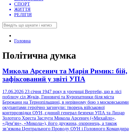
СПОРТ
ЖИТТЯ
РЕЛІГІЯ
Головна
Політична думка
Микола Арсенич та Марія Римик: бій,
зафіксований у звіті УПА
17.06.2026
23 січня 1947 року в урочищі Вертеби, що в лісі
поблизу сіл Жуків, Гиновичі та Куропатники біля міста
Бережани на Тернопільщині, в нерівному бою з московськими
окупантами героїчно загинули: творець військової
контррозвідки ОУН, єдиний генерал безпеки УПА та Лицар
Золотого Хреста Заслуги Микола Арсенич («Михайло»,
«Дем’ян», «Микола»), його дружина, охоронець, а також
зв’язкова Центрального Проводу ОУН і Головного Командира