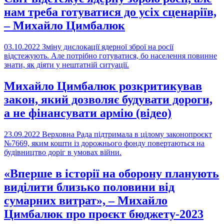
нам треба готуватися до усіх сценаріїв,
– Михайло Цимбалюк
03.10.2022
Зміну дислокації ядерної зброї на росії
відстежують. Але потрібно готуватися, бо населення повинне
знати, як діяти у нештатній ситуації.
Михайло Цимбалюк розкритикував
закон, який дозволяє будувати дороги,
а не фінансувати армію (відео)
23.09.2022
Верховна Рада підтримала в цілому законопроєкт
№7669, яким кошти із дорожнього фонду повертаються на
будівництво доріг в умовах війни.
«Вперше в історії на оборону планують
виділити близько половини від
сумарних витрат», – Михайло
Цимбалюк про проєкт бюджету-2023