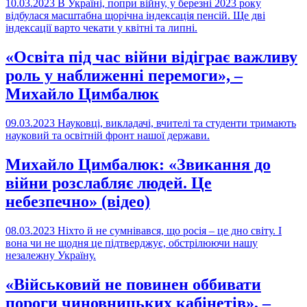
10.03.2023
В Україні, попри війну, у березні 2023 року
відбулася масштабна щорічна індексація пенсій. Ще дві
індексації варто чекати у квітні та липні.
«Освіта під час війни відіграє важливу
роль у наближенні перемоги», –
Михайло Цимбалюк
09.03.2023
Науковці, викладачі, вчителі та студенти тримають
науковий та освітній фронт нашої держави.
Михайло Цимбалюк: «Звикання до
війни розслабляє людей. Це
небезпечно» (відео)
08.03.2023
Ніхто й не сумнівався, що росія – це дно світу. І
вона чи не щодня це підтверджує, обстрілюючи нашу
незалежну Україну.
«Військовий не повинен оббивати
пороги чиновницьких кабінетів», –