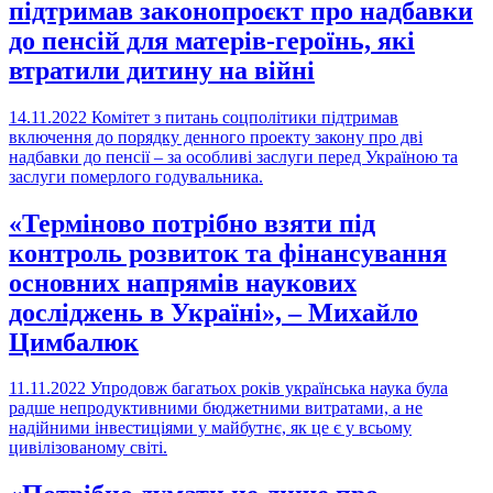
підтримав законопроєкт про надбавки
до пенсій для матерів-героїнь, які
втратили дитину на війні
14.11.2022
Комітет з питань соцполітики підтримав
включення до порядку денного проекту закону про дві
надбавки до пенсії – за особливі заслуги перед Україною та
заслуги померлого годувальника.
«Терміново потрібно взяти під
контроль розвиток та фінансування
основних напрямів наукових
досліджень в Україні», – Михайло
Цимбалюк
11.11.2022
Упродовж багатьох років українська наука була
радше непродуктивними бюджетними витратами, а не
надійними інвестиціями у майбутнє, як це є у всьому
цивілізованому світі.