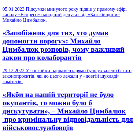
05.01.2023
Підсумки минулого року підвів у прямому ефірі
каналу «Еспресо» народний депутат від «Батьківщини»
Михайло Цимбалюк.
«Запобіжник для тих, хто думав
допомогти ворогу»: Михайло
Цимбалюк розповів, чому важливий
закон про колаборантів
29.12.2022
У час війни парламентарями було ухвалено багато
законопроєктів, які до цього лежали у «довгій шухляді»
комітетів.
«Якби на нашій території не було
окупантів, то можна було б
дискутувати», – Михайло Цимбалюк
про кримінальну відповідальність для
військовослужбовців