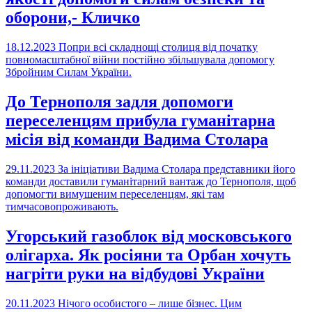
оборони,- Кличко
18.12.2023
Попри всі складнощі столиця від початку
повномасштабної війни постійно збільшувала допомогу
Збройним Силам України.
До Тернополя задля допомоги
переселенцям прибула гуманітарна
місія від команди Вадима Столара
29.11.2023
За ініціативи Вадима Столара представники його
команди доставили гуманітарний вантаж до Тернополя, щоб
допомогти вимушеним переселенцям, які там
тимчасовопроживають.
Угорський газоблок від московського
олігарха. Як росіяни та Орбан хочуть
нагріти руки на відбудові України
20.11.2023
Нічого особистого – лише бізнес. Цим