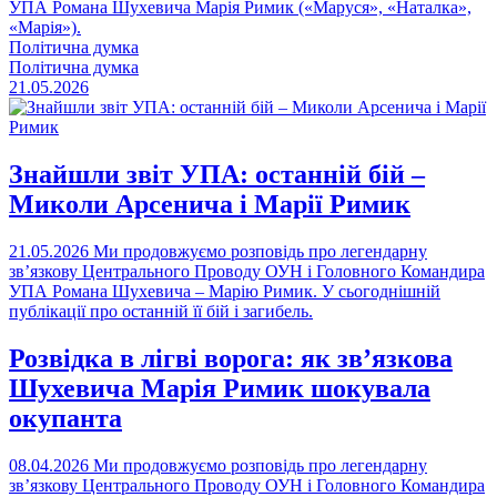
УПА Романа Шухевича Марія Римик («Маруся», «Наталка»,
«Марія»).
Політична думка
Політична думка
21.05.2026
Знайшли звіт УПА: останній бій –
Миколи Арсенича і Марії Римик
21.05.2026
Ми продовжуємо розповідь про легендарну
зв’язкову Центрального Проводу ОУН і Головного Командира
УПА Романа Шухевича – Марію Римик. У сьогоднішній
публікації про останній її бій і загибель.
Розвідка в лігві ворога: як зв’язкова
Шухевича Марія Римик шокувала
окупанта
08.04.2026
Ми продовжуємо розповідь про легендарну
зв’язкову Центрального Проводу ОУН і Головного Командира