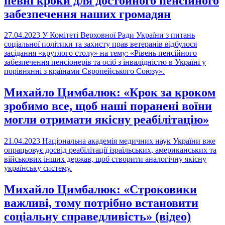
певні кроки для достойного пенсійного
забезпечення наших громадян
27.04.2023
У Комітеті Верховної Ради України з питань
соціальної політики та захисту прав ветеранів відбулося
засідання «круглого столу» на тему: «Рівень пенсійного
забезпечення пенсіонерів та осіб з інвалідністю в Україні у
порівнянні з країнами Європейського Союзу».
Михайло Цимбалюк: «Крок за кроком
зробимо все, щоб наші поранені воїни
могли отримати якісну реабілітацію»
21.04.2023
Національна академія медичних наук України вже
опрацьовує досвід реабілітації ізраїльських, американських та
військових інших держав, щоб створити аналогічну якісну
українську систему.
Михайло Цимбалюк: «Строковики
важливі, тому потрібно встановити
соціальну справедливість» (відео)