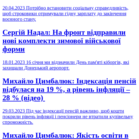
20.04.2023
Потрібно встановити соціальну справедливість,
щоб строковики отримували гідну зарплату до закінчення
воєнного стану.
Сергій Надал: На фронт відправили
нові комплекти зимової військової
форми
18.01.2023
16 січня ми відзначили День пам'яті кіборгів, які
захищали Донецький аеропорт.
Михайло Цимбалюк: Індексація пенсій
відбулася на 19 %, а рівень інфляції –
28 % (відео)
29.03.2023
Під час індексації пенсій важливо, щоб кошти
покрили рівень інфляції і пенсіонери не втратили купівельну
спроможність.
Михайло Цимбалюк: Якість освіти в