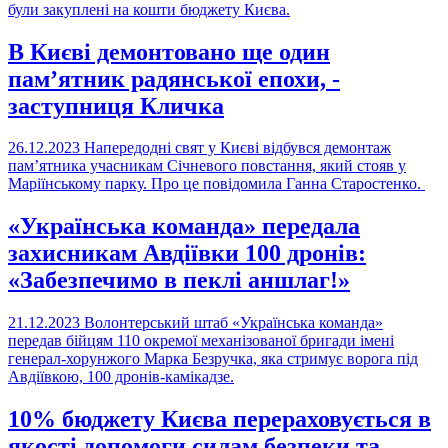
були закуплені на кошти бюджету Києва.
В Києві демонтовано ще один
пам’ятник радянської епохи, -
заступниця Кличка
26.12.2023
Напередодні свят у Києві відбувся демонтаж
пам’ятника учасникам Січневого повстання, який стояв у
Маріїнському парку. Про це повідомила Ганна Старостенко.
«Українська команда» передала
захисникам Авдіївки 100 дронів:
«Забезпечимо в пеклі аншлаг!»
21.12.2023
Волонтерський штаб «Українська команда»
передав бійцям 110 окремої механізованої бригади імені
генерал-хорунжого Марка Безручка, яка стримує ворога під
Авдіївкою, 100 дронів-камікадзе.
10% бюджету Києва перераховується в
якості допомоги силам безпеки та