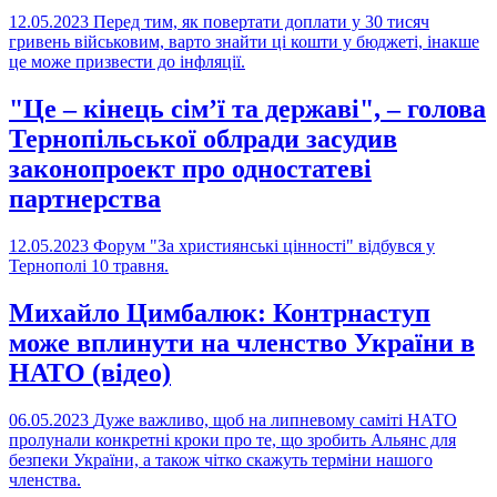
12.05.2023
Перед тим, як повертати доплати у 30 тисяч
гривень військовим, варто знайти ці кошти у бюджеті, інакше
це може призвести до інфляції.
"Це – кінець сім’ї та державі", – голова
Тернопільської облради засудив
законопроект про одностатеві
партнерства
12.05.2023
Форум "За християнські цінності" відбувся у
Тернополі 10 травня.
Михайло Цимбалюк: Контрнаступ
може вплинути на членство України в
НАТО (відео)
06.05.2023
Дуже важливо, щоб на липневому саміті НАТО
пролунали конкретні кроки про те, що зробить Альянс для
безпеки України, а також чітко скажуть терміни нашого
членства.