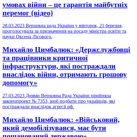
умовах війни – це гарантія майбутніх
перемог (відео)
28.03.2023
Верховна рада України у вівторок, 21 березня,
проголосувала за призначення на посаду міністра освіти та
науки Оксена Лісового.
Михайло Цимбалюк: «Держслужбовці
та працівники критичної
інфраструктури, які постраждали
внаслідок війни, отримають грошову
допомогу»
27.03.2023
Днями Верховна Рада України прийняла
законопроект № 7353, щоб подбати про українців, які
постраждали внаслідок агресії рф.
Михайло Цимбалюк: «Військовий,
який демобілізувався, має бути
пошанований державою»