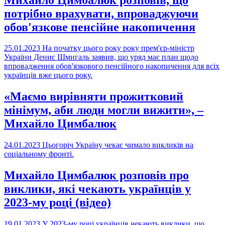
потрібно врахувати, впроваджуючи
обов'язкове пенсійне накопичення
25.01.2023
На початку цього року року прем'єр-міністр
України Денис Шмигаль заявив, що уряд має план щодо
впровадження обов'язкового пенсійного накопичення для всіх
українців вже цього року.
«Маємо вирівняти прожитковий
мінімум, аби люди могли вижити», –
Михайло Цимбалюк
24.01.2023
Цьогоріч Україну чекає чимало викликів на
соціальному фронті.
Михайло Цимбалюк розповів про
виклики, які чекають українців у
2023-му році (відео)
19.01.2023
У 2023-му році українців чекають виклики, що