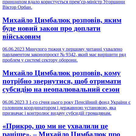
принципом вдало користується прем’єр-міністр Угорщини
Віктор Орбан.
Михайло Цимбалюк розповів, яким
буде новий закон про доплати
військовим
06.06.2023
Минулого тижня у першому читанні ухвалено
парламентом законопроєкт № 9342, який має вирішити ряд
проблем у системі сектору оборони.
Михайло Цимбалюк розповів, кому
потрібно звернутися, щоб отримати
субсидію на неопалювальний сезон
06.06.2023
З 1-го січня цього року Пенсійний фонд України є
головним координатором і державною установою, яка
призначає і контролює видачу субсидій громадянам.
«Прикро, що ми не ухвалили це
раніше», – Михайло Цимбалюк про