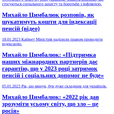
стосуються соціального захисту та боротьби з інфляцією.
Михайло Цимбалюк розповів, як
шукатимуть кошти для індексації
пенсій (відео)
18.01.2023
Кабінет Міністрів наділили правом проводити
індексацію.
Михайло Цимбалюк: «Підтримка
наших міжнародних партнерів дає
гарантію, що у 2023 році затримок
пенсій і соціальних допомог не буде»
05.01.2023
Рік, що минув, був дуже складним для українців.
Михайло Цимбалюк: «2022 рік дав
зрозуміти усьому світу, що зло – це
росія»