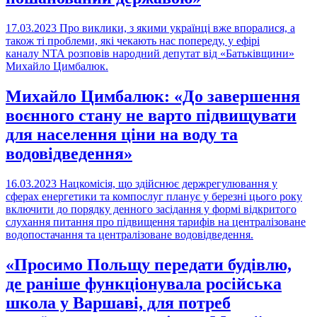
17.03.2023
Про виклики, з якими українці вже впоралися, а
також ті проблеми, які чекають нас попереду, у ефірі
каналу NTA розповів народний депутат від «Батьківщини»
Михайло Цимбалюк.
Михайло Цимбалюк: «До завершення
воєнного стану не варто підвищувати
для населення ціни на воду та
водовідведення»
16.03.2023
Нацкомісія, що здійснює держрегулювання у
сферах енергетики та компослуг планує у березні цього року
включити до порядку денного засідання у формі відкритого
слухання питання про підвищення тарифів на централізоване
водопостачання та централізоване водовідведення.
«Просимо Польщу передати будівлю,
де раніше функціонувала російська
школа у Варшаві, для потреб