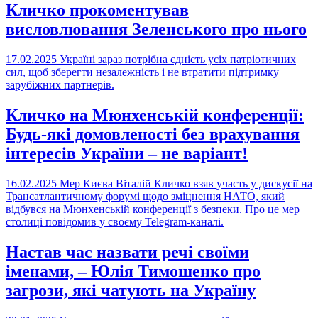
Кличко прокоментував
висловлювання Зеленського про нього
17.02.2025
Україні зараз потрібна єдність усіх патріотичних
сил, щоб зберегти незалежність і не втратити підтримку
зарубіжних партнерів.
Кличко на Мюнхенській конференції:
Будь-які домовленості без врахування
інтересів України – не варіант!
16.02.2025
Мер Києва Віталій Кличко взяв участь у дискусії на
Трансатлантичному форумі щодо зміцнення НАТО, який
відбувся на Мюнхенській конференції з безпеки. Про це мер
столиці повідомив у своєму Telegram-каналі.
Настав час назвати речі своїми
іменами, – Юлія Тимошенко про
загрози, які чатують на Україну