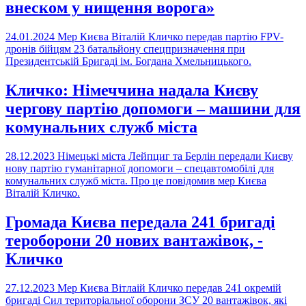
внеском у нищення ворога»
24.01.2024
Мер Києва Віталій Кличко передав партію FPV-
дронів бійцям 23 батальйону спецпризначення при
Президентській Бригаді ім. Богдана Хмельницького.
Кличко: Німеччина надала Києву
чергову партію допомоги – машини для
комунальних служб міста
28.12.2023
Німецькі міста Лейпциг та Берлін передали Києву
нову партію гуманітарної допомоги – спецавтомобілі для
комунальних служб міста. Про це повідомив мер Києва
Віталій Кличко.
Громада Києва передала 241 бригаді
тероборони 20 нових вантажівок, -
Кличко
27.12.2023
Мер Києва Вітлаій Кличко передав 241 окремій
бригаді Сил територіальної оборони ЗСУ 20 вантажівок, які