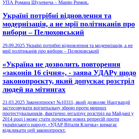
УПА Романа Шухевича – Марію Римик.
Україні потрібні відновлення та
модернізація, а не мрії політиканів про
вибори – Пелюховський
29.09.2025
Україні потрібні відновлення та модернізація, а не
мрії політиканів про вибори – Пелюховський
«Україна не дозволить повторення
«законів 16 січня», - заява УДАРу щодо
законопроєкту, який допускає розстріл
людей на мітингах
21.03.2025
Законопроєкт №10311, який дозволяє Нацгвардії
застосовувати вогнепальну зброю проти мирних
протестувальників, фактично легалізує розстріл на Майдані у
2014 році і може стати початком нових репресій проти
українського народу. «УДАР Віталія Кличка» вимагає
відкликати цей законопроєкт.