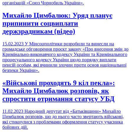
організацій «Союз Чорнобиль України».
Михайло Цимбалюк: Уряд планує
припинити соцвиплати
держзрадникам (відео)
15.02.2023
У Мінсоцполітики розробили та винесли на
громадське обговорення проєкт закону «Про внесення змін до
Кримінально-виконавчого кодексу України та Кримінального
процесуального кодексу України щодо порядку виплати
пенсій особам, які вчинили злочин проти основ національної
безпеки України».
«Військові проходять 9 кіл пекла»:
Михайло Цимбалюк розповів, як
спростити отримання статусу УБД
11.02.2023
Народний депутат від «Батьківщини» Михайло
Цимбалюк розповів, що до нього часто звертають військові,
які стикнулися з проблемами оформлення статусу учасника
бойових дій.