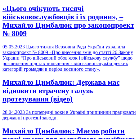
«Цього очікують тисячі
військовослужбовців і їх родини», –
Михайло Цимбалюк про законопроект
№ 8009
05.05.2023
Цього тижня Верховна Рада України ухвалила
законопроєкт № 8009 «Про внесення змін до статті 26 Закону
України “Про військовий обов'язок і військову службу” щодо
розширення підстав звільнення з військової служби деяких
категорій громадян в період воєнного стану».
Михайло Цимбалюк: Держава має
відновити втрачену галузь
протезування (відео)
28.04.2023
За попередні роки в Україні припинили працювати
державні протезні заводи.
Михайло Цимбалюк: Маємо робити