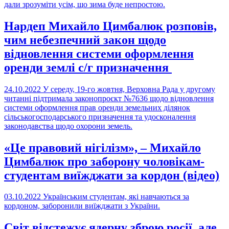
дали зрозуміти усім, що зима буде непростою.
Нардеп Михайло Цимбалюк розповів,
чим небезпечний закон щодо
відновлення системи оформлення
оренди землі с/г призначення
24.10.2022
У середу, 19-го жовтня, Верховна Рада у другому
читанні підтримала законопроєкт №7636 щодо відновлення
системи оформлення прав оренди земельних ділянок
сільськогосподарського призначення та удосконалення
законодавства щодо охорони земель.
«Це правовий нігілізм», – Михайло
Цимбалюк про заборону чоловікам-
студентам виїжджати за кордон (відео)
03.10.2022
Українським студентам, які навчаються за
кордоном, заборонили виїжджати з України.
Світ відстежує ядерну зброю росії, але