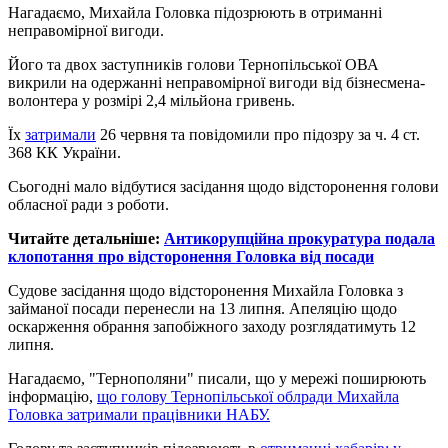
Нагадаємо, Михайла Головка підозрюють в отриманні
неправомірної вигоди.
Його та двох заступників голови Тернопільської ОВА
викрили на одержанні неправомірної вигоди від бізнесмена-
волонтера у розмірі 2,4 мільйона гривень.
Їх
затримали
26 червня та повідомили про підозру за ч. 4 ст.
368 КК України.
Сьогодні мало відбутися засідання щодо відсторонення голови
обласної ради з роботи.
Читайте детальніше:
Антикорупційна прокуратура подала
клопотання про відсторонення Головка від посади
Судове засідання щодо відсторонення Михайла Головка з
займаної посади перенесли на 13 липня. Апеляцію щодо
оскарження обрання запобіжного заходу розглядатимуть 12
липня.
Нагадаємо, "Тернополяни" писали, що у мережі поширюють
інформацію,
що голову Тернопільської облради Михайла
Головка затримали працівники НАБУ.