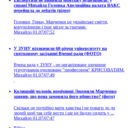
Експертиза не виявила монтажу аудіозаписів: у
справі Михайла Головка Апеляційна палата ВАКС
перейшла до дебатів (відео)
Головки, Гевки, Марченки це українське сміття,
корупціонери і їхнє місце за гратами.
Михайло
01.07/07:52
У ЗУНУ відзначили 60-річчя університету на
святковому засіданні Вченої ради (ФОТО)
Вчена рада у ЗУНУ - це організоване злочинне
угрупування очолюване "професором" КРИСОВАТИМ.
Михайло
01.07/07:49
Колишній чоловік помічниці Людмили Марченко
заявив, що вона замовила його вбивство? (фото)
Скільки це потрібно мати хамства і не поваги до до
людей щоб так себе вести і ще це бидло сидить у ...
Михайло
01.07/07:47
Війна