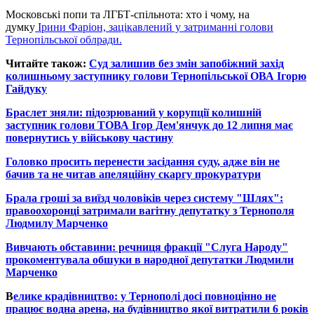
Московські попи та ЛГБТ-спільнота: хто і чому, на
думку
Ірини Фаріон, зацікавлений у затриманні голови
Тернопільської облради.
Читайте також:
Суд залишив без змін запобіжний захід
колишньому заступнику голови Тернопільської ОВА Ігорю
Гайдуку
Браслет зняли: підозрюваний у корупції колишній
заступник голови ТОВА Ігор Дем'янчук до 12 липня має
повернутись у військову частину
Головко просить перенести засідання суду, адже він не
бачив та не читав апеляційну скаргу прокуратури
Брала гроші за виїзд чоловіків через систему "Шлях":
правоохоронці затримали вагітну депутатку з Тернополя
Людмилу Марченко
Вивчають обставини: речниця фракції "Слуга Народу"
прокоментувала обшуки в народної депутатки Людмили
Марченко
В
елике крадівництво: у Тернополі досі повноцінно не
працює водна арена, на будівництво якої витратили 6 років