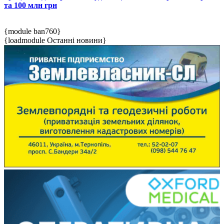
та 100 млн грн
{module ban760}
{loadmodule Останні новини}