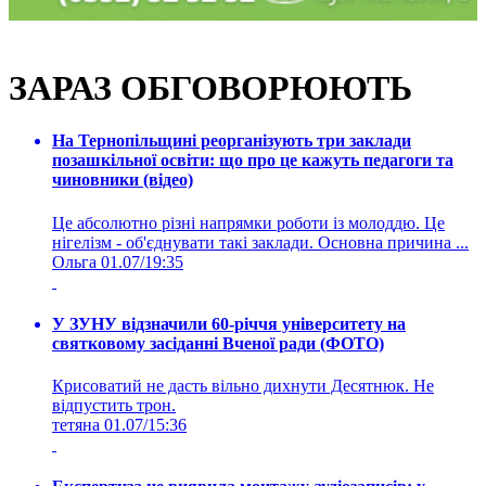
ЗАРАЗ ОБГОВОРЮЮТЬ
На Тернопільщині реорганізують три заклади
позашкільної освіти: що про це кажуть педагоги та
чиновники (відео)
Це абсолютно різні напрямки роботи із молоддю. Це
нігелізм - об'єднувати такі заклади. Основна причина ...
Ольга
01.07/19:35
У ЗУНУ відзначили 60-річчя університету на
святковому засіданні Вченої ради (ФОТО)
Крисоватий не дасть вільно дихнути Десятнюк. Не
відпустить трон.
тетяна
01.07/15:36