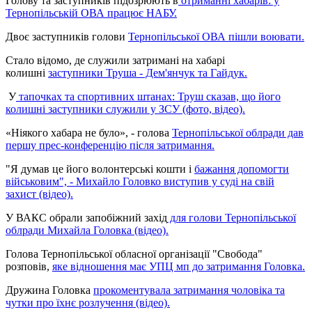
Голову та заступників підозрюють в
отриманні хабарів: у
Тернопільській ОВА працює НАБУ.
Двоє заступників голови
Тернопільської ОВА пішли воювати.
Стало відомо, де служили затримані на хабарі
колишні
заступники Труша - Дем'янчук та Гайдук.
У
тапочках та спортивних штанах: Труш сказав, що його
колишні заступники служили у ЗСУ (фото, відео).
«Ніякого хабара не було», - голова
Тернопільської облради дав
першу прес-конференцію після затримання.
"Я думав це його волонтерські кошти і
бажання допомогти
військовим", - Михайло Головко виступив у суді на свій
захист (відео).
У ВАКС обрали запобіжний захід
для голови Тернопільської
облради Михайла Головка (відео).
Голова Тернопільської обласної організації "Свобода"
розповів,
яке відношення має УПЦ мп до затримання Головка.
Дружина Головка
прокоментувала затримання чоловіка та
чутки про їхнє розлучення (відео).