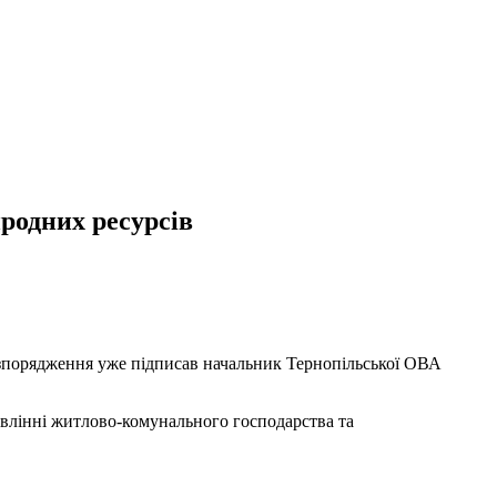
родних ресурсів
озпорядження уже підписав начальник Тернопільської ОВА
авлінні житлово-комунального господарства та