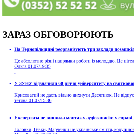
ЗАРАЗ ОБГОВОРЮЮТЬ
На Тернопільщині реорганізують три заклади позашкіль
Це абсолютно різні напрямки роботи із молоддю. Це нігелі
Ольга
01.07/19:35
У ЗУНУ відзначили 60-річчя університету на святково
Крисоватий не дасть вільно дихнути Десятнюк. Не відпус
тетяна
01.07/15:36
Експертиза не виявила монтажу аудіозаписів: у справ
Головки, Гевки, Марченки це українське сміття, корупціоне