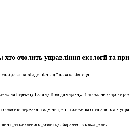
 хто очолить управління екології та при
асної державної адміністрації нова керівниця.
ладено на Берекету Галину Володимирівну. Відповідне кадрове р
 обласній державній адміністрації головним спеціалістом в упр
ління регіонального розвитку Збаразької міської ради.