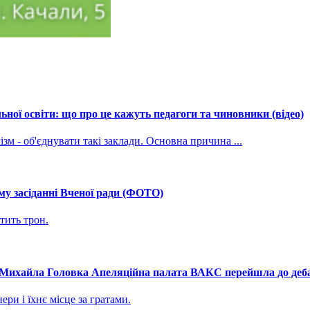
ної освіти: що про це кажуть педагоги та чиновники (відео)
зм - об'єднувати такі заклади. Основна причина ...
му засіданні Вченої ради (ФОТО)
тить трон.
і Михайла Головка Апеляційна палата ВАКС перейшла до дебат
ри і їхнє місце за гратами.