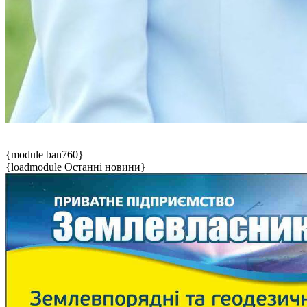
{module ban760}
{loadmodule Останні новини}