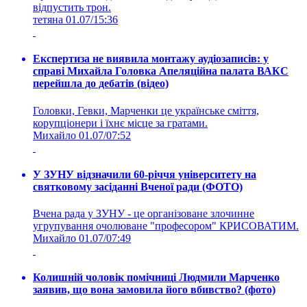
відпустить трон.
тетяна
01.07/15:36
Експертиза не виявила монтажу аудіозаписів: у
справі Михайла Головка Апеляційна палата ВАКС
перейшла до дебатів (відео)
Головки, Гевки, Марченки це українське сміття,
корупціонери і їхнє місце за гратами.
Михайло
01.07/07:52
У ЗУНУ відзначили 60-річчя університету на
святковому засіданні Вченої ради (ФОТО)
Вчена рада у ЗУНУ - це організоване злочинне
угрупування очолюване "професором" КРИСОВАТИМ.
Михайло
01.07/07:49
Колишній чоловік помічниці Людмили Марченко
заявив, що вона замовила його вбивство? (фото)