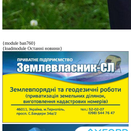
{module ban760}
{loadmodule Останні новини}