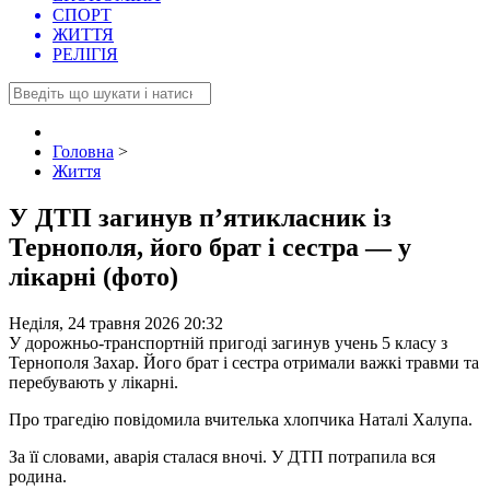
СПОРТ
ЖИТТЯ
РЕЛІГІЯ
Головна
>
Життя
У ДТП загинув п’ятикласник із
Тернополя, його брат і сестра — у
лікарні (фото)
Неділя, 24 травня 2026 20:32
У дорожньо-транспортній пригоді загинув учень 5 класу з
Тернополя Захар. Його брат і сестра отримали важкі травми та
перебувають у лікарні.
Про трагедію повідомила вчителька хлопчика Наталі Халупа.
За її словами, аварія сталася вночі. У ДТП потрапила вся
родина.