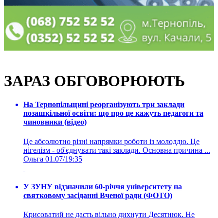
ЗАРАЗ ОБГОВОРЮЮТЬ
На Тернопільщині реорганізують три заклади
позашкільної освіти: що про це кажуть педагоги та
чиновники (відео)
Це абсолютно різні напрямки роботи із молоддю. Це
нігелізм - об'єднувати такі заклади. Основна причина ...
Ольга
01.07/19:35
У ЗУНУ відзначили 60-річчя університету на
святковому засіданні Вченої ради (ФОТО)
Крисоватий не дасть вільно дихнути Десятнюк. Не