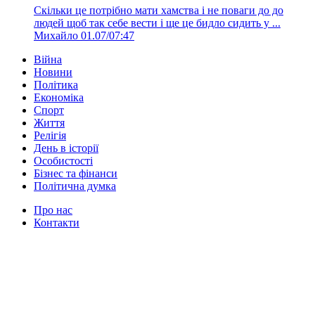
Скільки це потрібно мати хамства і не поваги до до
людей щоб так себе вести і ще це бидло сидить у ...
Михайло
01.07/07:47
Війна
Новини
Політика
Економіка
Спорт
Життя
Релігія
День в історії
Особистості
Бізнес та фінанси
Політична думка
Про нас
Контакти