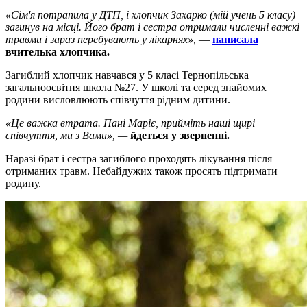
«Сім'я потрапила у ДТП, і хлопчик Захарко (мій учень 5 класу)
загинув на місці. Його брат і сестра отримали численні важкі
травми і зараз перебувають у лікарнях»,
—
написала
вчителька хлопчика.
Загиблий хлопчик навчався у 5 класі Тернопільська
загальноосвітня школа №27. У школі та серед знайомих
родини висловлюють співчуття рідним дитини.
«Це важка втрата. Пані Маріє, прийміть наші щирі
співчуття, ми з Вами», —
йдеться у зверненні.
Наразі брат і сестра загиблого проходять лікування після
отриманих травм. Небайдужих також просять підтримати
родину.