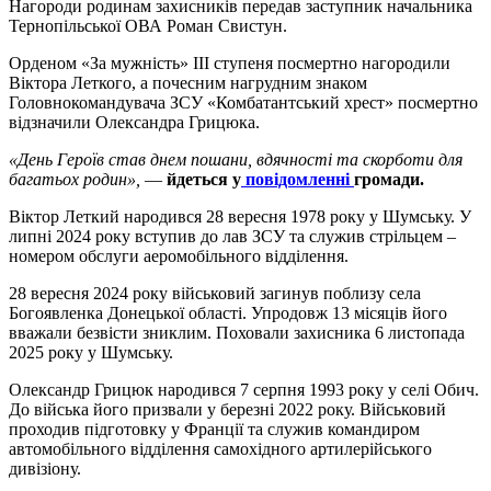
Нагороди родинам захисників передав заступник начальника
Тернопільської ОВА Роман Свистун.
Орденом «За мужність» ІІІ ступеня посмертно нагородили
Віктора Леткого, а почесним нагрудним знаком
Головнокомандувача ЗСУ «Комбатантський хрест» посмертно
відзначили Олександра Грицюка.
«День Героїв став днем пошани, вдячності та скорботи для
багатьох родин»,
—
йдеться у
повідомленні
громади.
Віктор Леткий народився 28 вересня 1978 року у Шумську. У
липні 2024 року вступив до лав ЗСУ та служив стрільцем –
номером обслуги аеромобільного відділення.
28 вересня 2024 року військовий загинув поблизу села
Богоявленка Донецької області. Упродовж 13 місяців його
вважали безвісти зниклим. Поховали захисника 6 листопада
2025 року у Шумську.
Олександр Грицюк народився 7 серпня 1993 року у селі Обич.
До війська його призвали у березні 2022 року. Військовий
проходив підготовку у Франції та служив командиром
автомобільного відділення самохідного артилерійського
дивізіону.