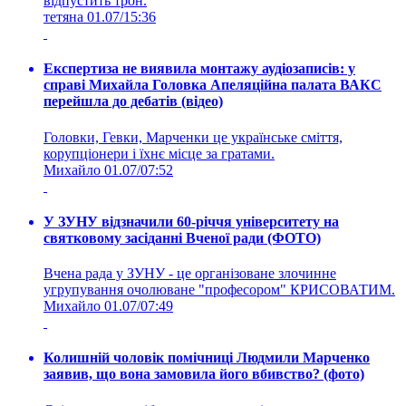
відпустить трон.
тетяна
01.07/15:36
Експертиза не виявила монтажу аудіозаписів: у
справі Михайла Головка Апеляційна палата ВАКС
перейшла до дебатів (відео)
Головки, Гевки, Марченки це українське сміття,
корупціонери і їхнє місце за гратами.
Михайло
01.07/07:52
У ЗУНУ відзначили 60-річчя університету на
святковому засіданні Вченої ради (ФОТО)
Вчена рада у ЗУНУ - це організоване злочинне
угрупування очолюване "професором" КРИСОВАТИМ.
Михайло
01.07/07:49
Колишній чоловік помічниці Людмили Марченко
заявив, що вона замовила його вбивство? (фото)