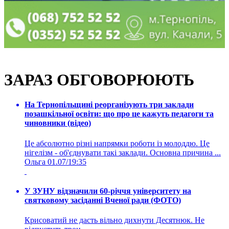
ЗАРАЗ ОБГОВОРЮЮТЬ
На Тернопільщині реорганізують три заклади
позашкільної освіти: що про це кажуть педагоги та
чиновники (відео)
Це абсолютно різні напрямки роботи із молоддю. Це
нігелізм - об'єднувати такі заклади. Основна причина ...
Ольга
01.07/19:35
У ЗУНУ відзначили 60-річчя університету на
святковому засіданні Вченої ради (ФОТО)
Крисоватий не дасть вільно дихнути Десятнюк. Не