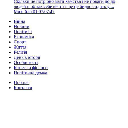
Скільки це потрібно мати хамства і не поваги до до
людей щоб так себе вести і ще це бидло сидить у ...
Михайло
01.07/07:47
Війна
Новини
Політика
Економіка
Спорт
Життя
Релігія
День в історії
Особистості
Бізнес та фінанси
Політична думка
Про нас
Контакти