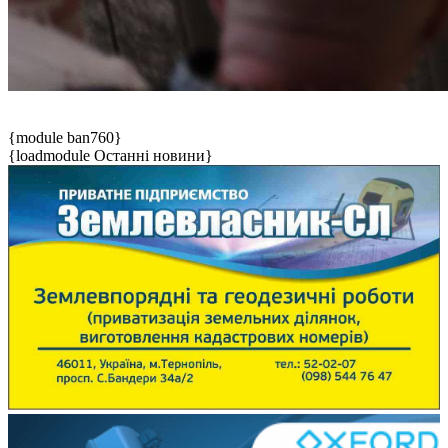
{module ban760}
{loadmodule Останні новини}