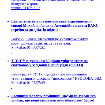
відпустить трон.
тетяна
01.07/15:36
Експертиза не виявила монтажу аудіозаписів: у
справі Михайла Головка Апеляційна палата ВАКС
перейшла до дебатів (відео)
Головки, Гевки, Марченки це українське сміття,
корупціонери і їхнє місце за гратами.
Михайло
01.07/07:52
У ЗУНУ відзначили 60-річчя університету на
святковому засіданні Вченої ради (ФОТО)
Вчена рада у ЗУНУ - це організоване злочинне
угрупування очолюване "професором" КРИСОВАТИМ.
Михайло
01.07/07:49
Колишній чоловік помічниці Людмили Марченко
заявив, що вона замовила його вбивство? (фото)