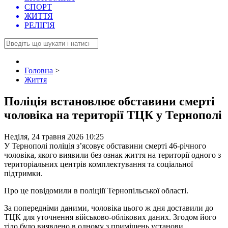
СПОРТ
ЖИТТЯ
РЕЛІГІЯ
Головна
>
Життя
Поліція встановлює обставини смерті
чоловіка на території ТЦК у Тернополі
Неділя, 24 травня 2026 10:25
У Тернополі поліція з’ясовує обставини смерті 46-річного
чоловіка, якого виявили без ознак життя на території одного з
територіальних центрів комплектування та соціальної
підтримки.
Про це повідомили в поліціії Тернопільської області.
За попередніми даними, чоловіка цього ж дня доставили до
ТЦК для уточнення військово-облікових даних. Згодом його
тіло було виявлено в одному з приміщень установи.