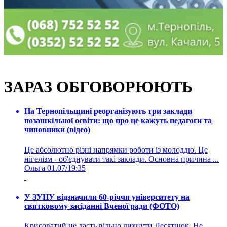
ЗАРАЗ ОБГОВОРЮЮТЬ
На Тернопільщині реорганізують три заклади
позашкільної освіти: що про це кажуть педагоги та
чиновники (відео)
Це абсолютно різні напрямки роботи із молоддю. Це
нігелізм - об'єднувати такі заклади. Основна причина ...
Ольга
01.07/19:35
У ЗУНУ відзначили 60-річчя університету на
святковому засіданні Вченої ради (ФОТО)
Крисоватий не дасть вільно дихнути Десятнюк. Не