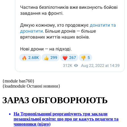
{module ban760}
{loadmodule Останні новини}
ЗАРАЗ ОБГОВОРЮЮТЬ
На Тернопільщині реорганізують три заклади
позашкільної освіти: що про це кажуть педагоги та
чиновники (відео)