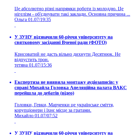
Це абсолютно різні напрямки роботи із молоддю. Це
нігелізм - об'єднувати такі заклади. Основна причина ...
Ольга
01.07/19:35
У ЗУНУ відзначили 60-річчя університету на
святковому засіданні Вченої ради (ФОТО)
Крисоватий не дасть вільно дихнути Десятнюк. Не
відпустить трон.
тетяна
01.07/15:36
Експертиза не виявила монтажу аудіозаписів: у
справі Михайла Головка Апеляційна палата ВАКС
перейшла до дебатів (відео)
Головки, Гевки, Марченки це українське сміття,
корупціонери і їхнє місце за гратами.
Михайло
01.07/07:52
У ЗУНУ відзначили 60-річчя університету на