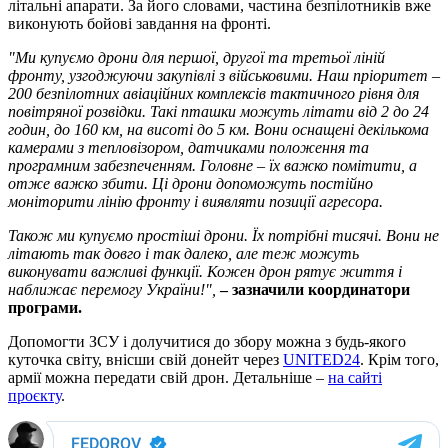
літальні апарати. За його словами, частина безпілотників вже
виконують бойові завдання на фронті.
"Ми купуємо дрони для першої, другої та третьої ліній
фронту, узгоджуючи закупівлі з військовими. Наш пріоритет –
200 безпілотних авіаційних комплексів тактичного рівня для
повітряної розвідки. Такі пташки можуть літати від 2 до 24
годин, до 160 км, на висоті до 5 км. Вони оснащені декількома
камерами з тепловізором, датчиками положення та
програмним забезпеченням. Головне – їх важко помітити, а
отже важко збити. Ці дрони допоможуть постійно
моніторити лінію фронту і виявляти позиції агресора.
Також ми купуємо простіші дрони. Їх потрібні тисячі. Вони не
літають так довго і так далеко, але теж можуть
виконувати важливі функції. Кожен дрон рятує життя і
наближає перемогу України!",
– зазначили координатори
програми.
Допомогти ЗСУ і долучитися до збору можна з будь-якого
куточка світу, внісши свій донейт через
UNITED24
. Крім того,
армії можна передати свій дрон. Детальніше –
на сайті
проєкту
.