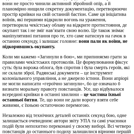
вони не просто чинили активний збройний опір, а й
планомірно нищили секретну документацію, перетворюючи
простір криївки на свій останній бастіон. Саме ця ініціатива
воїнів, які першими відкрили вогонь на ураження,
перетворила чекістську облаву на відкрите протистояння, де
окупант так і не зміг нав’язати свою волю. Це також знімає
маніпулятивні питання про те, хто саме натиснув на гачок в
останню секунду, і залишає головне:
вони пали як воїни, не
підкорившись окупанту.
Коли ми кажемо «Загинули в бою», ми припиняємо грати за
правилами чекістських протоколів. Це формулювання фіксує
суть: була ворожа облога, був спротив і була смерть героїв, які
не склали зброї. Радянські документи – це інструмент
колоніального управління, а не джерело істини. Вони апріорі
не могли написати «героїчно загинули», бо це означало б
визнати моральну правоту повстанців. Усе, що відбувалося
всередині криївки в останні хвилини –
це частина їхньої
останньої битви
. Те, що вони не дали ворогу взяти себе
живими, є їхньою остаточною перемогою.
Незалежно від технічних деталей останніх секунд бою, одне
залишається очевидним: автори звіту УПА та самі учасники
подій були непохитно переконані у своєму виборі. Всі четверо
повстанців до останнього подиху залишилися вірними першій