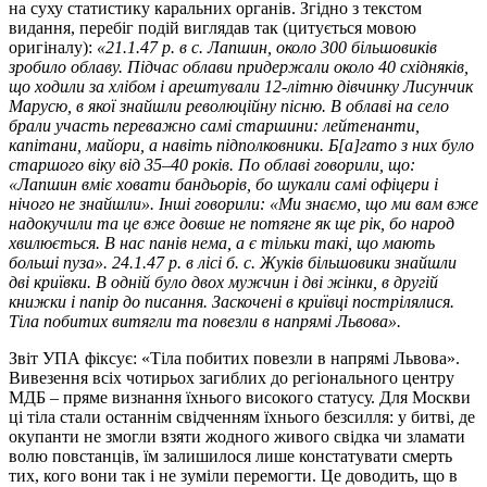
на суху статистику каральних органів. Згідно з текстом
видання, перебіг подій виглядав так (цитується мовою
оригіналу):
«21.1.47 р. в с. Лапшин, около 300 більшовиків
зробило облаву. Підчас облави придержали около 40 східняків,
що ходили за хлібом і арештували 12-літню дівчинку Лисунчик
Марусю, в якої знайшли революційну пісню. В облаві на село
брали участь переважно самі старшини: лейтенанти,
капітани, майори, а навіть підполковники. Б[а]гато з них було
старшого віку від 35–40 років. По облаві говорили, що:
«Лапшин вміє ховати бандьорів, бо шукали самі офіцери і
нічого не знайшли». Інші говорили: «Ми знаємо, що ми вам вже
надокучили та це вже довше не потягне як ще рік, бо народ
хвилюється. В нас панів нема, а є тільки такі, що мають
больші пуза». 24.1.47 р. в лісі б. с. Жуків більшовики знайшли
дві криївки. В одній було двох мужчин і дві жінки, в другій
книжки і папір до писання. Заскочені в криївці пострілялися.
Тіла побитих витягли та повезли в напрямі Львова».
Звіт УПА фіксує: «Тіла побитих повезли в напрямі Львова».
Вивезення всіх чотирьох загиблих до регіонального центру
МДБ – пряме визнання їхнього високого статусу. Для Москви
ці тіла стали останнім свідченням їхнього безсилля: у битві, де
окупанти не змогли взяти жодного живого свідка чи зламати
волю повстанців, їм залишилося лише констатувати смерть
тих, кого вони так і не зуміли перемогти. Це доводить, що в