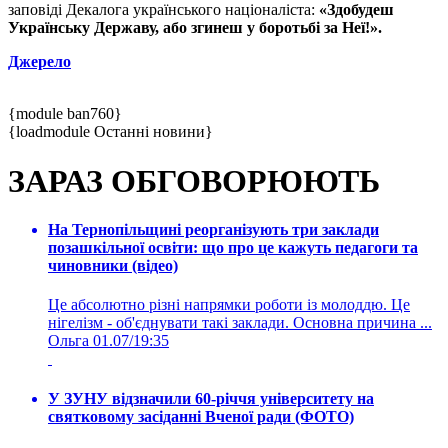
заповіді Декалога українського націоналіста:
«Здобудеш
Українську Державу, або згинеш у боротьбі за Неї!».
Джерело
{module ban760}
{loadmodule Останні новини}
ЗАРАЗ ОБГОВОРЮЮТЬ
На Тернопільщині реорганізують три заклади
позашкільної освіти: що про це кажуть педагоги та
чиновники (відео)
Це абсолютно різні напрямки роботи із молоддю. Це
нігелізм - об'єднувати такі заклади. Основна причина ...
Ольга
01.07/19:35
У ЗУНУ відзначили 60-річчя університету на
святковому засіданні Вченої ради (ФОТО)