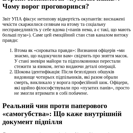
Чому ворог проговорився?
Звіт УПА фіксує нетипову відвертість окупантів: виснажені
чекісти скаржилися селянам на втому та соціальну
несправедливість у себе вдома («панів нема, а є такі, що мають
больші пуза»). Саме цей емоційний стан став каналом витоку
правди:
Втома як «сироватка правди»: Визнання офіцерів «ми
знаємо, що надокучили вам» свідчить про зняття масок.
У стані зневіри майори та підполковники перестали
стежити за язиком, легко видаючи деталі операції.
Шокова ідентифікація: Після безплідних обшуків
видовище чотирьох підпільників, які разом обрали
смерть, викликало у ворога професійний шок. Офіцери,
які щойно філософствували про «пузатих панів», просто
не змогли втримати в собі побачене.
Реальний чин проти паперового
«самогубства»: Що каже внутрішній
документ підпілля