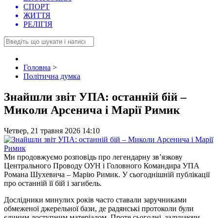
СПОРТ
ЖИТТЯ
РЕЛІГІЯ
Головна
>
Політична думка
Знайшли звіт УПА: останній бій –
Миколи Арсенича і Марії Римик
Четвер, 21 травня 2026 14:10
Ми продовжуємо розповідь про легендарну зв’язкову
Центрального Проводу ОУН і Головного Командира УПА
Романа Шухевича – Марію Римик. У сьогоднішній публікації
про останній її бій і загибель.
Дослідники минулих років часто ставали заручниками
обмеженої джерельної бази, де радянські протоколи були
єдиним доступним матеріалом. Проте сьогодні, залучаючи