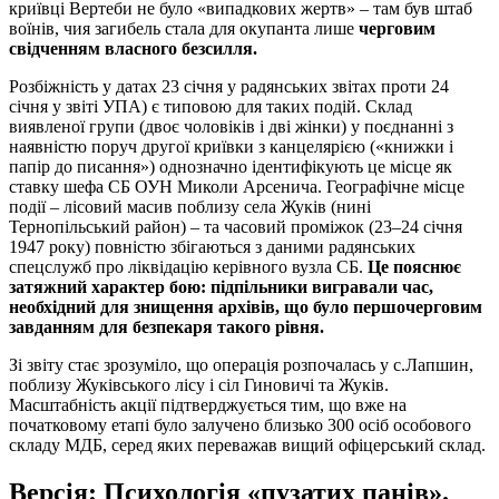
криївці Вертеби не було «випадкових жертв» – там був штаб
воїнів, чия загибель стала для окупанта лише
черговим
свідченням власного безсилля.
Розбіжність у датах 23 січня у радянських звітах проти 24
січня у звіті УПА) є типовою для таких подій. Склад
виявленої групи (двоє чоловіків і дві жінки) у поєднанні з
наявністю поруч другої криївки з канцелярією («книжки і
папір до писання») однозначно ідентифікують це місце як
ставку шефа СБ ОУН Миколи Арсенича. Географічне місце
події – лісовий масив поблизу села Жуків (нині
Тернопільський район) – та часовий проміжок (23–24 січня
1947 року) повністю збігаються з даними радянських
спецслужб про ліквідацію керівного вузла СБ.
Це пояснює
затяжний характер бою: підпільники вигравали час,
необхідний для знищення архівів, що було першочерговим
завданням для безпекаря такого рівня.
Зі звіту стає зрозуміло, що операція розпочалась у с.Лапшин,
поблизу Жуківського лісу і сіл Гиновичі та Жуків.
Масштабність акції підтверджується тим, що вже на
початковому етапі було залучено близько 300 осіб особового
складу МДБ, серед яких переважав вищий офіцерський склад.
Версія: Психологія «пузатих панів».