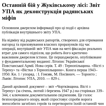
Останній бій у Жуківському лісі: Звіт
УПА як деконструкція радянських
міфів
Основним джерелом інформації про ці події є архівна
публікація внутрішнього звіту УПА.
На відміну від радянських рапортів, створених для отримання
нагород та приховування власних прорахунків під час
операції, внутрішній звіт УПА мав на меті фіксацію реальних
втрат для самого підпілля, що робить його критично
важливим джерелом істини. Це першоджерело, опубліковане
у фундаментальному виданні: Літопис Української
Повстанської Армії. Нова серія. Т. 49 : Тернопільщина. «Вісті з
Терену» та «Вістки з Тернопільщини». Книга перша 1943–
1950. Кн. 1 / упоряд. : І. Гомзяк, М. Посівнич. — Торонто ;
Львів: Літопис УПА, 2010. — 829 с.
Даний архівний документ – звіт «Чортківщина. Вісті з
Терену» (за січень, лютий і березень 1947 р.) на сторінках 339–
344, є ключовим документальним свідченням. Це голос
безпосереднього опору, який спростовує спроби ворога
знеособити загиблих героїв та перетворити їхній останній чин