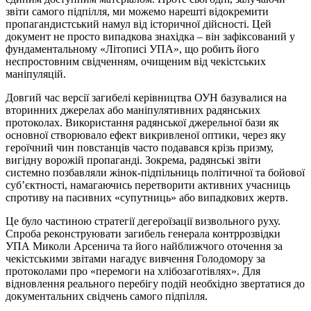
звіти самого підпілля, ми можемо нарешті відокремити
пропагандистський намул від історичної дійсності. Цей
документ не просто випадкова знахідка – він зафіксований у
фундаментальному «Літописі УПА», що робить його
неспростовним свідченням, очищеним від чекістських
маніпуляцій.
Довгий час версії загибелі керівництва ОУН базувалися на
вторинних джерелах або маніпулятивних радянських
протоколах. Використання радянської джерельної бази як
основної створювало ефект викривленої оптики, через яку
героїчний чин повстанців часто подавався крізь призму,
вигідну ворожій пропаганді. Зокрема, радянські звіти
системно позбавляли жінок-підпільниць політичної та бойової
суб’єктності, намагаючись перетворити активних учасниць
спротиву на пасивних «супутниць» або випадкових жертв.
Це було частиною стратегії дегероїзації визвольного руху.
Спроба реконструювати загибель генерала контррозвідки
УПА Миколи Арсенича та його найближчого оточення за
чекістськими звітами нагадує вивчення Голодомору за
протоколами про «перемоги на хлібозаготівлях». Для
відновлення реального перебігу подій необхідно звертатися до
документальних свідчень самого підпілля.