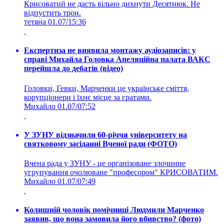
Крисоватий не дасть вільно дихнути Десятнюк. Не
відпустить трон.
тетяна
01.07/15:36
Експертиза не виявила монтажу аудіозаписів: у
справі Михайла Головка Апеляційна палата ВАКС
перейшла до дебатів (відео)
Головки, Гевки, Марченки це українське сміття,
корупціонери і їхнє місце за гратами.
Михайло
01.07/07:52
У ЗУНУ відзначили 60-річчя університету на
святковому засіданні Вченої ради (ФОТО)
Вчена рада у ЗУНУ - це організоване злочинне
угрупування очолюване "професором" КРИСОВАТИМ.
Михайло
01.07/07:49
Колишній чоловік помічниці Людмили Марченко
заявив, що вона замовила його вбивство? (фото)