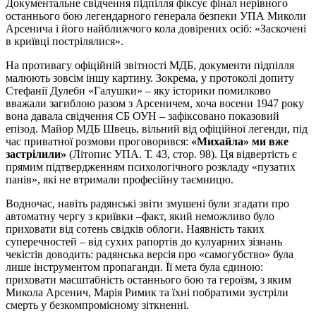
Документальне свідчення підпілля фіксує фінал нерівного
останнього бою легендарного генерала безпеки УПА Миколи
Арсенича і його найближчого кола довірених осіб: «Заскочені
в криївці пострілялися».
На противагу офіційній звітності МДБ, документи підпілля
малюють зовсім іншу картину. Зокрема, у протоколі допиту
Стефанії Дулеби «Галушки» – яку історики помилково
вважали загиблою разом з Арсеничем, хоча восени 1947 року
вона давала свідчення СБ ОУН – зафіксовано показовий
епізод. Майор МДБ Швець, вільний від офіційної легенди, під
час приватної розмови проговорився:
«Михайла» ми вже
застрілили»
(Літопис УПА. Т. 43, стор. 98). Ця відвертість є
прямим підтвердженням психологічного розкладу «пузатих
панів», які не втримали професійну таємницю.
Водночас, навіть радянські звіти змушені були згадати про
автоматну чергу з криївки –факт, який неможливо було
приховати від сотень свідків облоги. Наявність таких
суперечностей – від сухих рапортів до кулуарних зізнань
чекістів доводить: радянська версія про «самогубство» була
лише інструментом пропаганди. Її мета була єдиною:
приховати масштабність останнього бою та героїзм, з яким
Микола Арсенич, Марія Римик та їхні побратими зустріли
смерть у безкомпромісному зіткненні.