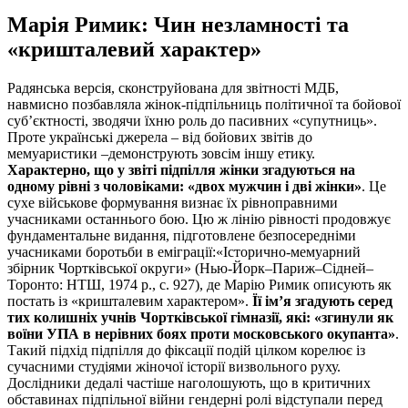
Марія Римик: Чин незламності та
«кришталевий характер»
Радянська версія, сконструйована для звітності МДБ,
навмисно позбавляла жінок-підпільниць політичної та бойової
суб’єктності, зводячи їхню роль до пасивних «супутниць».
Проте українські джерела – від бойових звітів до
мемуаристики –демонструють зовсім іншу етику.
Характерно, що у звіті підпілля жінки згадуються на
одному рівні з чоловіками: «двох мужчин і дві жінки»
. Це
сухе військове формування визнає їх рівноправними
учасниками останнього бою. Цю ж лінію рівності продовжує
фундаментальне видання, підготовлене безпосередніми
учасниками боротьби в еміграції:«Історично-мемуарний
збірник Чортківської округи» (Нью-Йорк–Париж–Сідней–
Торонто: НТШ, 1974 р., с. 927), де Марію Римик описують як
постать із «кришталевим характером».
Її ім’я згадують серед
тих колишніх учнів Чортківської гімназії, які: «згинули як
воїни УПА в нерівних боях проти московського окупанта»
.
Такий підхід підпілля до фіксації подій цілком корелює із
сучасними студіями жіночої історії визвольного руху.
Дослідники дедалі частіше наголошують, що в критичних
обставинах підпільної війни гендерні ролі відступали перед