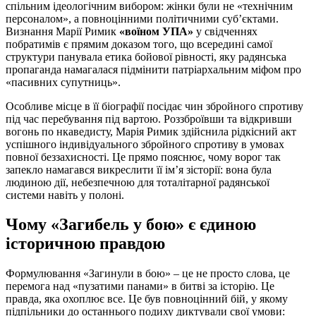
спільним ідеологічним вибором: жінки були не «технічним
персоналом», а повноцінними політичними суб’єктами.
Визнання Марії Римик
«воїном УПА»
у свідченнях
побратимів є прямим доказом того, що всередині самої
структури панувала етика бойової рівності, яку радянська
пропаганда намагалася підмінити патріархальним міфом про
«пасивних супутниць».
Особливе місце в її біографії посідає чин збройного спротиву
під час перебування під вартою. Роззброївши та відкривши
вогонь по нкаведисту, Марія Римик здійснила рідкісний акт
успішного індивідуального збройного спротиву в умовах
повної беззахисності. Це прямо пояснює, чому ворог так
запекло намагався викреслити її ім’я зісторії: вона була
людиною дії, небезпечною для тоталітарної радянської
системи навіть у полоні.
Чому «Загибель у бою» є єдиною
історичною правдою
Формулювання «Загинули в бою» – це не просто слова, це
перемога над «пузатими панами» в битві за історію. Це
правда, яка охоплює все. Це був повноцінний бій, у якому
підпільники до останнього подиху диктували свої умови: