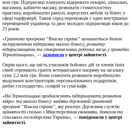
млн грн. Підприємці планують відкривати пекарні, хінкальні,
магазини, кабінети масажу, розвивати стоматологічну
практику, виробництво равіолі, корпусних меблів та бізнес у
сфері парфумерії. Також серед переможців є один внутрішньо
переміщений українець та двоє молодих підприємців віком до
25 років.
«Грантова програма “Власна справа” залишається дієвим
інструментом підтримки малого бізнесу, розвитку
підприємництва та створення нових робочих місць у громадах
Тернопільщини»,
—
зазначили
у центрі зайнятості.
Окрім цього, ще шість учасників бойових дій та членів їхніх
сімей отримають гранти ветеранського напряму на загальну
суму 2,2 млн грн. Вони планують розвивати виробництво
модульних конструкторів, персоналізованих подарунків,
рибне господарство, солярій та суші-кафе.
«На Тернопільщині продовжують підтримувати розвиток
мікро- та малого бізнесу завдяки державній грантовій
програмі “Власна справа”, яку реалізує Державна служба
зайнятості спільно з Міністерством економіки, довкілля та
сільського господарства України»,
—
повідомили у центрі
зайнятості.