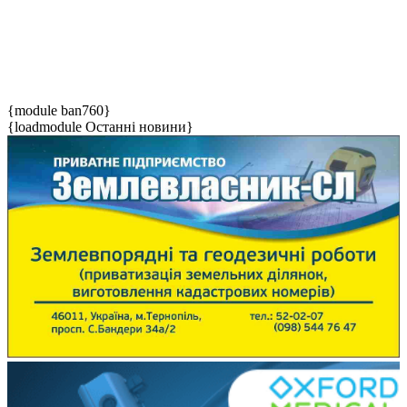
{module ban760}
{loadmodule Останні новини}