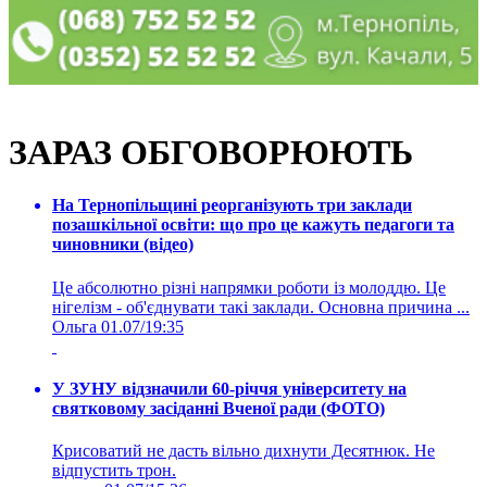
ЗАРАЗ ОБГОВОРЮЮТЬ
На Тернопільщині реорганізують три заклади
позашкільної освіти: що про це кажуть педагоги та
чиновники (відео)
Це абсолютно різні напрямки роботи із молоддю. Це
нігелізм - об'єднувати такі заклади. Основна причина ...
Ольга
01.07/19:35
У ЗУНУ відзначили 60-річчя університету на
святковому засіданні Вченої ради (ФОТО)
Крисоватий не дасть вільно дихнути Десятнюк. Не
відпустить трон.