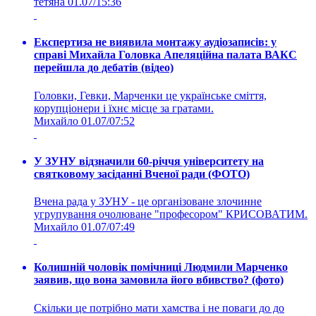
тетяна
01.07/15:36
Експертиза не виявила монтажу аудіозаписів: у
справі Михайла Головка Апеляційна палата ВАКС
перейшла до дебатів (відео)
Головки, Гевки, Марченки це українське сміття,
корупціонери і їхнє місце за гратами.
Михайло
01.07/07:52
У ЗУНУ відзначили 60-річчя університету на
святковому засіданні Вченої ради (ФОТО)
Вчена рада у ЗУНУ - це організоване злочинне
угрупування очолюване "професором" КРИСОВАТИМ.
Михайло
01.07/07:49
Колишній чоловік помічниці Людмили Марченко
заявив, що вона замовила його вбивство? (фото)
Скільки це потрібно мати хамства і не поваги до до