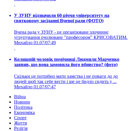
У ЗУНУ відзначили 60-річчя університету на
святковому засіданні Вченої ради (ФОТО)
Вчена рада у ЗУНУ - це організоване злочинне
угрупування очолюване "професором" КРИСОВАТИМ.
Михайло
01.07/07:49
Колишній чоловік помічниці Людмили Марченко
заявив, що вона замовила його вбивство? (фото)
Скільки це потрібно мати хамства і не поваги до до
людей щоб так себе вести і ще це бидло сидить у ...
Михайло
01.07/07:47
Війна
Новини
Політика
Економіка
Спорт
Життя
Релігія