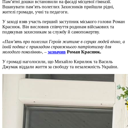
Пам’ятні дошки встановили на фасаді місцевої гімназії.
Вшанувати пам’ять полеглих Захисників прийшли рідні,
жителі громади, учні та педагоги.
У заході взяв участь перший заступник міського голови Роман
Краснюк. Він висловив співчуття родинам військових та
подякував захисникам за службу й самопожертву.
«Пам’ять про полеглих Героїв житиме в серцях людей вічно, а
їхній подвиг є прикладом справжнього патріотизму для
молодого покоління»
, –
зазначив
Роман Краснюк.
У громаді наголосили, що Михайло Кирилюк та Василь
Джумак віддали життя за свободу та незалежність України.