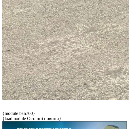
{module ban760}
{loadmodule Останні новини}