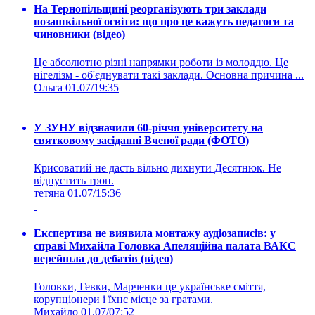
На Тернопільщині реорганізують три заклади
позашкільної освіти: що про це кажуть педагоги та
чиновники (відео)
Це абсолютно різні напрямки роботи із молоддю. Це
нігелізм - об'єднувати такі заклади. Основна причина ...
Ольга
01.07/19:35
У ЗУНУ відзначили 60-річчя університету на
святковому засіданні Вченої ради (ФОТО)
Крисоватий не дасть вільно дихнути Десятнюк. Не
відпустить трон.
тетяна
01.07/15:36
Експертиза не виявила монтажу аудіозаписів: у
справі Михайла Головка Апеляційна палата ВАКС
перейшла до дебатів (відео)
Головки, Гевки, Марченки це українське сміття,
корупціонери і їхнє місце за гратами.
Михайло
01.07/07:52