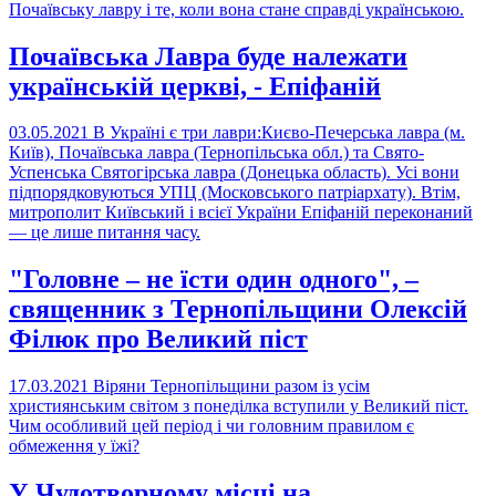
Почаївську лавру і те, коли вона стане справді українською.
Почаївська Лавра буде належати
українській церкві, - Епіфаній
03.05.2021
В Україні є три лаври:Києво-Печерська лавра (м.
Київ), Почаївська лавра (Тернопільська обл.) та Свято-
Успенська Святогірська лавра (Донецька область). Усі вони
підпорядковуються УПЦ (Московського патріархату). Втім,
митрополит Київський і всієї України Епіфаній переконаний
— це лише питання часу.
"Головне – не їсти один одного", –
священник з Тернопільщини Олексій
Філюк про Великий піст
17.03.2021
Віряни Тернопільщини разом із усім
християнським світом з понеділка вступили у Великий піст.
Чим особливий цей період і чи головним правилом є
обмеження у їжі?
У Чудотворному місці на