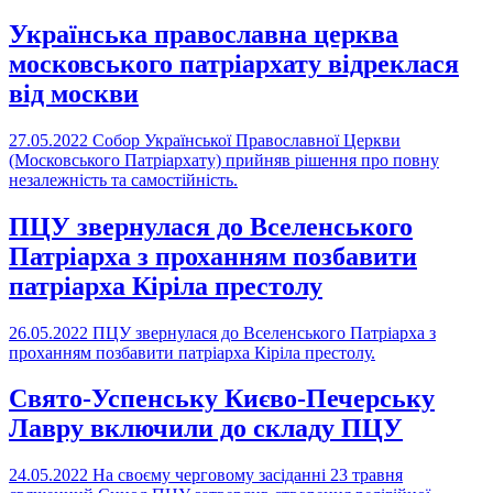
Українська православна церква
московського патріархату відреклася
від москви
27.05.2022
Собор Української Православної Церкви
(Московського Патріархату) прийняв рішення про повну
незалежність та самостійність.
ПЦУ звернулася до Вселенського
Патріарха з проханням позбавити
патріарха Кіріла престолу
26.05.2022
ПЦУ звернулася до Вселенського Патріарха з
проханням позбавити патріарха Кіріла престолу.
Свято-Успенську Києво-Печерську
Лавру включили до складу ПЦУ
24.05.2022
На своєму черговому засіданні 23 травня