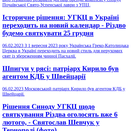
Почаївської Свято-Успенської лаври з УПЦ.
Історичне рішення: УГКЦ в Україні
переходить на новий календар - Різдво
будемо святкувати 25 грудня
06.02.2023
З 1 вересня 2023 року Українська Греко-Католицька
Церква в Україні переходить на новий стиль для нерухомих
свят із збереженням чинної Пасхалії.
Шпигун у рясі: патріарх Кирило був
агентом КДБ у Швейцарії
06.02.2023
Московський патріарх Кирило був агентом КДБ у
Швейцарії.
Рішення Синоду УГКЦ щодо
святкування Різдва оголосять вже 6
лютого, - Святослав Шевчук у
Тернополі (фото)