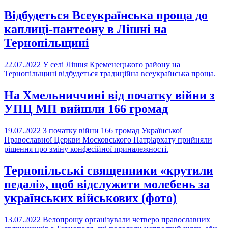
Відбудеться Всеукраїнська проща до
каплиці-пантеону в Лішні на
Тернопільщині
22.07.2022
У селі Лішня Кременецького району на
Тернопільщині відбудеться традиційна всеукраїнська проща.
На Хмельниччині від початку війни з
УПЦ МП вийшли 166 громад
19.07.2022
З початку війни 166 громад Української
Православної Церкви Московського Патріархату прийняли
рішення про зміну конфесійної приналежності.
Тернопільські священники «крутили
педалі», щоб відслужити молебень за
українських військових (фото)
13.07.2022
Велопрощу організували четверо православних