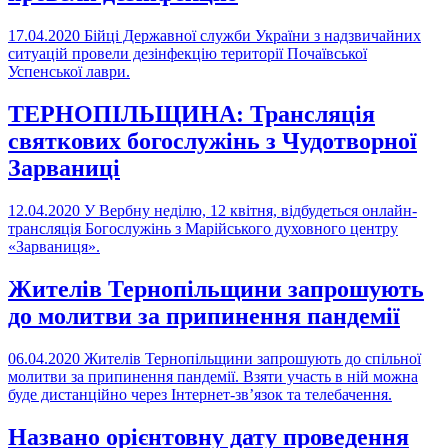
17.04.2020
Бійці Державної служби України з надзвичайних
ситуацій провели дезінфекцію території Почаївської
Успенської лаври.
ТЕРНОПІЛЬЩИНА: Трансляція
святкових богослужінь з Чудотворної
Зарваниці
12.04.2020
У Вербну неділю, 12 квітня, відбудеться онлайн-
трансляція Богослужінь з Марійського духовного центру
«Зарваниця».
Жителів Тернопільщини запрошують
до молитви за припинення пандемії
06.04.2020
Жителів Тернопільщини запрошують до спільної
молитви за припинення пандемії. Взяти участь в ній можна
буде дистанційно через Інтернет-зв’язок та телебачення.
Названо орієнтовну дату проведення