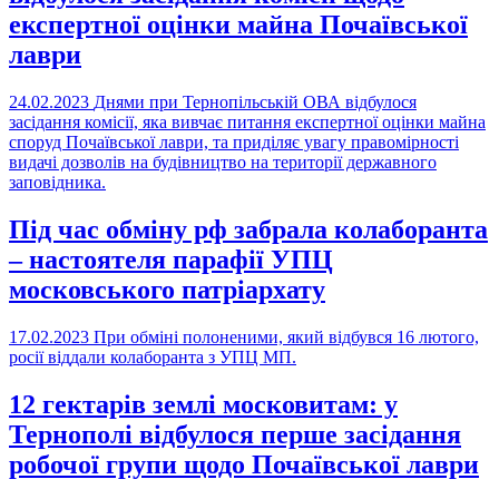
експертної оцінки майна Почаївської
лаври
24.02.2023
Днями при Тернопільській ОВА відбулося
засідання комісії, яка вивчає питання експертної оцінки майна
споруд Почаївської лаври, та приділяє увагу правомірності
видачі дозволів на будівництво на території державного
заповідника.
Під час обміну рф забрала колаборанта
– настоятеля парафії УПЦ
московського патріархату
17.02.2023
При обміні полоненими, який відбувся 16 лютого,
росії віддали колаборанта з УПЦ МП.
12 гектарів землі московитам: у
Тернополі відбулося перше засідання
робочої групи щодо Почаївської лаври