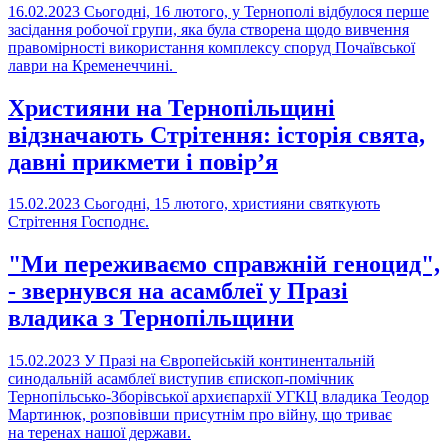
16.02.2023
Сьогодні, 16 лютого, у Тернополі відбулося перше
засідання робочої групи, яка була створена щодо вивчення
правомірності використання комплексу споруд Почаївської
лаври на Кременеччині.
Християни на Тернопільщині
відзначають Стрітення: історія свята,
давні прикмети і повір’я
15.02.2023
Сьогодні, 15 лютого, християни святкують
Стрітення Господнє.
"Ми переживаємо справжній геноцид",
- звернувся на асамблеї у Празі
владика з Тернопільщини
15.02.2023
У Празі на Європейській континентальній
синодальній асамблеї виступив єпископ-помічник
Тернопільсько-Зборівської архиєпархії УГКЦ владика Теодор
Мартинюк, розповівши присутнім про війну, що триває
на теренах нашої держави.