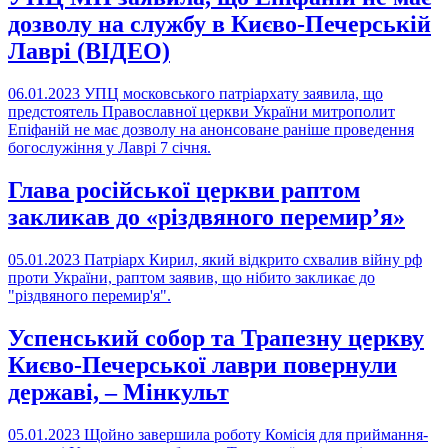
дозволу на службу в Києво-Печерській
Лаврі (ВІДЕО)
06.01.2023
УПЦ московського патріархату заявила, що
предстоятель Православної церкви України митрополит
Епіфаній не має дозволу на анонсоване раніше проведення
богослужіння у Лаврі 7 січня.
Глава російської церкви раптом
закликав до «різдвяного перемир’я»
05.01.2023
Патріарх Кирил, який відкрито схвалив війну рф
проти України, раптом заявив, що нібито закликає до
"різдвяного перемир'я".
Успенський собор та Трапезну церкву
Києво-Печерської лаври повернули
державі, – Мінкульт
05.01.2023
Щойно завершила роботу Комісія для приймання-