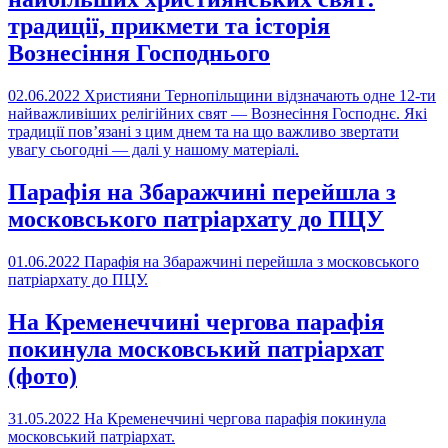
традиції, прикмети та історія
Вознесіння Господнього
02.06.2022
Християни Тернопільщини відзначають одне 12-ти
найважливіших релігійних свят — Вознесіння Господнє. Які
традиції пов’язані з цим днем та на що важливо звертати
увагу сьогодні — далі у нашому матеріалі.
Парафія на Збаражчині перейшла з
московського патріархату до ПЦУ
01.06.2022
Парафія на Збаражчині перейшла з московського
патріархату до ПЦУ.
На Кременеччині чергова парафія
покинула московський патріархат
(фото)
31.05.2022
На Кременеччині чергова парафія покинула
московський патріархат.