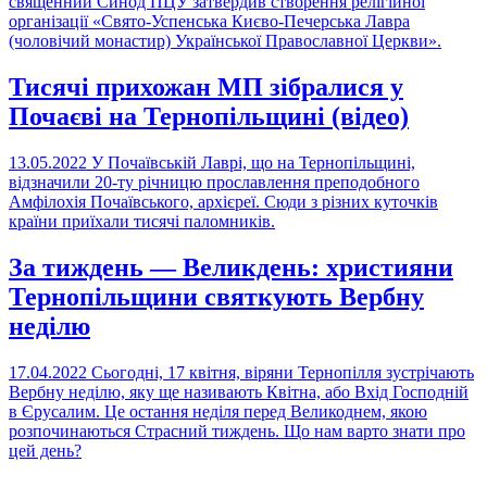
священний Синод ПЦУ затвердив створення релігійної
організації «Свято-Успенська Києво-Печерська Лавра
(чоловічий монастир) Української Православної Церкви».
Тисячі прихожан МП зібралися у
Почаєві на Тернопільщині (відео)
13.05.2022
У Почаївській Лаврі, що на Тернопільщині,
відзначили 20-ту річницю прославлення преподобного
Амфілохія Почаївського, архієреї. Сюди з різних куточків
країни приїхали тисячі паломників.
За тиждень — Великдень: християни
Тернопільщини святкують Вербну
неділю
17.04.2022
Сьогодні, 17 квітня, віряни Тернопілля зустрічають
Вербну неділю, яку ще називають Квітна, або Вхід Господній
в Єрусалим. Це остання неділя перед Великоднем, якою
розпочинаються Страсний тиждень. Що нам варто знати про
цей день?