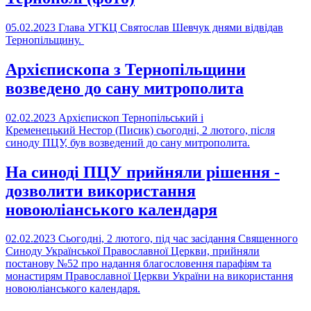
05.02.2023
Глава УГКЦ Святослав Шевчук днями відвідав
Тернопільщину.
Архієпископа з Тернопільщини
возведено до сану митрополита
02.02.2023
Архієпископ Тернопільський і
Кременецький Нестор (Писик) сьогодні, 2 лютого, після
синоду ПЦУ, був возведений до сану митрополита.
На синоді ПЦУ прийняли рішення -
дозволити використання
новоюліанського календаря
02.02.2023
Сьогодні, 2 лютого, під час засідання Священного
Синоду Української Православної Церкви, прийняли
постанову №52 про надання благословення парафіям та
монастирям Православної Церкви України на використання
новоюліанського календаря.