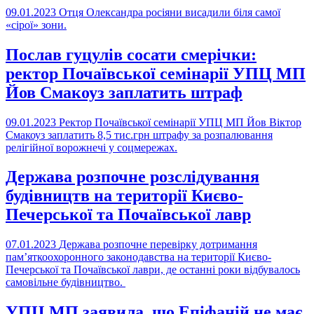
09.01.2023
Отця Олександра росіяни висадили біля самої
«сірої» зони.
Послав гуцулів сосати смерічки:
ректор Почаївської семінарії УПЦ МП
Йов Смакоуз заплатить штраф
09.01.2023
Ректор Почаївської семінарії УПЦ МП Йов Віктор
Смакоуз заплатить 8,5 тис.грн штрафу за розпалювання
релігійної ворожнечі у соцмережах.
Держава розпочне розслідування
будівництв на території Києво-
Печерської та Почаївської лавр
07.01.2023
Держава розпочне перевірку дотримання
пам’яткоохоронного законодавства на території Києво-
Печерської та Почаївської лаври, де останні роки відбувалось
самовільне будівництво.
УПЦ МП заявила, що Епіфаній не має