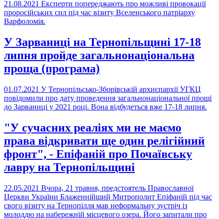
21.08.2021
Експерти попереджають про можливі провокації
проросійських сил під час візиту Вселенського патріарху
Варфоломія.
У Зарваниці на Тернопільщині 17-18
липня пройде загальнонаціональна
проща (програма)
01.07.2021
У Тернопільсько-Зборівській архиєпархії УГКЦ
повідомили про дату проведення загальнонаціональної прощі
до Зарваниці у 2021 році. Вона відбудеться вже 17-18 липня.
"У сучасних реаліях ми не маємо
права відкривати ще один релігійний
фронт", - Епіфаній про Почаївську
лавру на Тернопільщині
22.05.2021
Вчора, 21 травня, предстоятель Православної
Церкви України Блаженнійший Митрополит Епіфаній під час
свого візиту на Тернопілля мав неформальну зустріч із
молоддю на набережній місцевого озера. Його запитали про