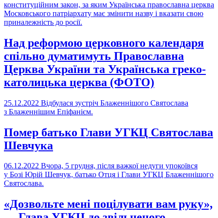
конституційним закон, за яким Українська православна церква
Московського патріархату має змінити назву і вказати свою
приналежність до росії.
Над реформою церковного календаря
спільно думатимуть Православна
Церква України та Українська греко-
католицька церква (ФОТО)
25.12.2022
Відбулася зустріч Блаженнішого Святослава
з Блаженнішим Епіфанієм.
Помер батько Глави УГКЦ Святослава
Шевчука
06.12.2022
Вчора, 5 грудня, після важкої недуги упокоївся
у Бозі Юрій Шевчук, батько Отця і Глави УГКЦ Блаженнішого
Святослава.
«Дозвольте мені поцілувати вам руку»,
— Глава УГКЦ до звільненого