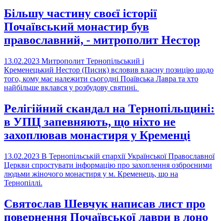
Більшу частину своєї історії
Почаївський монастир був
православний, - митрополит Нестор
13.02.2023
Митрополит Тернопільський і
Кременецький Нестор (Писик) всловив власну позицію щодо
того, кому має належити сьогодні Поаївська Лавра та хто
найбільше вклався у розбудову святині.
Релігійний скандал на Тернопільщині:
в УПЦ запевняють, що ніхто не
захоплював монастиря у Кременці
13.02.2023
В Тернопільській єпархії Української Православної
Церкви спростувати інформацію про захоплення озброєними
людьми жіночого монастиря у м. Кременець, що на
Тернопіллі.
Святослав Шевчук написав лист про
повернення Почаївської лаври в лоно