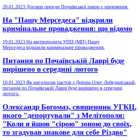
20.01.2023
Договір оренди Почаївської лаври є нікчемним.
На "Пашу Мерседеса" відкрили
кримінальне провадження: що відомо
19.01.2023
На митрополита УПЦ (МП) Пашу
Мерседеса відкрили кримінальне провадження.
Питання по Почаївській Лаврі буде
вирішено в середині лютого
10.01.2023
Як наголосив пастор з Дніпра Олег Лебединський,
питання по Почаївській Лаврі буде вирішено в середині
лютого.
Олександр Богомаз, священник УГКЦ,
якого "депортували" з Мелітополя:
"Коли я йшов "сірою" зоною до своїх,
то згадував знакове для себе Різдво"