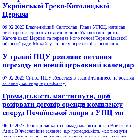
Української Греко-Католицької
Церкви
09.02.2023
Блаженніший Святослав, Глава УГКЦ, написав
лист про повернення святині в лоно Української Греко-
Католицької Церкви та передав його голові Тернопільської
обласної ради Михайлу Головку через отців-василіянів.
У травні ПЦУ розгляне питання
переходу на новий церковний календар
07.02.2023
Синод ПЦУ збереться в травні та винесе на розгляд
загальну календарну реформу.
Громадськість має тиснути, щоб
розірвати договір оренди комплексу
споруд Почаївської лаври з УПЦ мп
06.02.2023
Тернополянка та громадська активістка Войтович
Анна В’ячеславівна заявила, що громадськість має тиснути,
щоб терміново розірвати договір оренди комплексу споруд