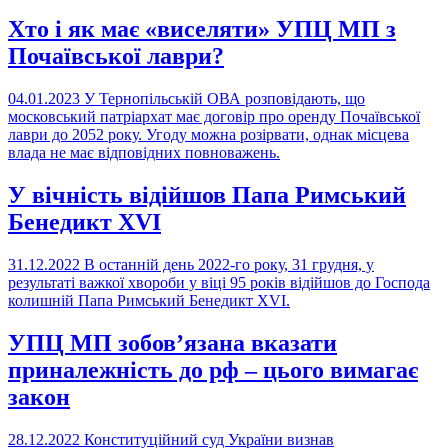
Хто і як має «виселяти» УПЦ МП з
Почаївської лаври?
04.01.2023
У Тернопільській ОВА розповідають, що
московський патріархат має договір про оренду Почаївської
лаври до 2052 року. Угоду можна розірвати, однак місцева
влада не має відповідних повноважень.
У вічність відійшов Папа Римський
Бенедикт XVI
31.12.2022
В останній день 2022-го року, 31 грудня, у
результаті важкої хвороби у віці 95 років відійшов до Господа
колишній Папа Римський Бенедикт XVI.
УПЦ МП зобов’язана вказати
приналежність до рф – цього вимагає
закон
28.12.2022
Конституційний суд України визнав