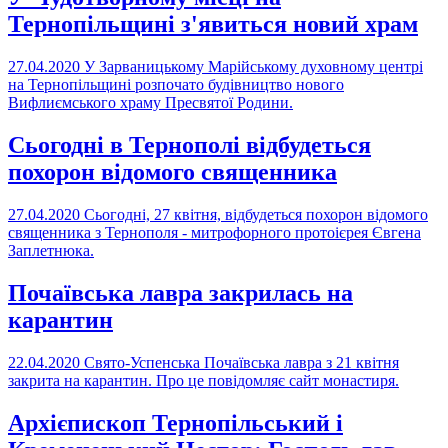
Тернопільщині з'явиться новий храм
27.04.2020
У Зарваницькому Марійському духовному центрі
на Тернопільщині розпочато будівництво нового
Вифлиємського храму Пресвятої Родини.
Сьогодні в Тернополі відбудеться
похорон відомого священника
27.04.2020
Сьогодні, 27 квітня, відбудеться похорон відомого
священника з Тернополя - митрофорного протоієрея Євгена
Заплетнюка.
Почаївська лавра закрилась на
карантин
22.04.2020
Свято-Успенська Почаївська лавра з 21 квітня
закрита на карантин. Про це повідомляє сайт монастиря.
Архієпископ Тернопільський і