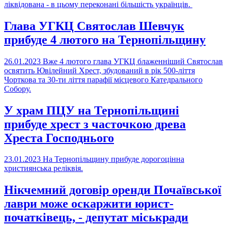
ліквідована - в цьому переконані більшість українців.
Глава УГКЦ Святослав Шевчук
прибуде 4 лютого на Тернопільщину
26.01.2023
Вже 4 лютого глава УГКЦ блаженніший Святослав
освятить Ювілейний Хрест, збудований в рік 500-ліття
Чорткова та 30-ти ліття парафії місцевого Катедрального
Собору.
У храм ПЦУ на Тернопільщині
прибуде хрест з часточкою древа
Хреста Господнього
23.01.2023
На Тернопільщину прибуде дорогоцінна
християнська реліквія.
Нікчемний договір оренди Почаївської
лаври може оскаржити юрист-
початківець, - депутат міськради