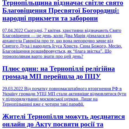
Тернопільщина відзначає світле свято
Благовіщення Пресвятої Богородиці:
народні прикмети та заборони
07.04.2022
Сьогодні, 7 квітня, християни відзначають Свято
Благовіщення — це день, коли Діва Марія дізналася від
архангела Гавриїла про те, що вона непорочно зачне від
Святого Духа і народить Ісуса Христа, Сина Божого, Месію.
Благовіщення розшифровується, як “блага звістка”. Що
тернополянам варто знати про цей день?
Плюс один: на Тернопіллі релігійна
громада МП перейшла до ПЦУ
29.03.2022
Від початку повномасштабного вторгнення РФ в
Україну громади УПЦ МП стали активніше відмовлятися бути
у підпорядкуванні московської церкви. Лише на
Тернопільщині вже є чотири такі парафії.
Жителі Тернопілля можуть доєднатися
онлайн до Акту посвяти росії та