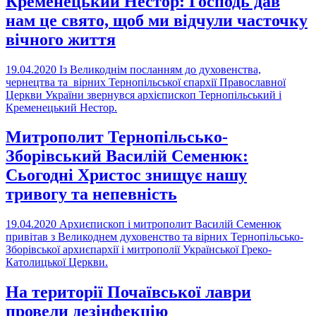
Кременецький Нестор: Господь дав
нам це свято, щоб ми відчули часточку
вічного життя
19.04.2020
Із Великоднім посланням до духовенства,
чернецтва та вірних Тернопільської єпархії Православної
Церкви України звернувся архієпископ Тернопільський і
Кременецький Нестор.
Митрополит Тернопільсько-
Зборівський Василій Семенюк:
Сьогодні Христос знищує нашу
тривогу та непевність
19.04.2020
Архиєпископ і митрополит Василій Семенюк
привітав з Великоднем духовенство та вірних Тернопільсько-
Зборівської архиєпархії і митрополії Української Греко-
Католицької Церкви.
На території Почаївської лаври
провели дезінфекцію