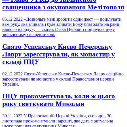
священника з окупованого Мелітополя
05.12.2022
«Дозвольте мені зробити один жест — поцілувати
вам руку, яка зливала і буде зливати Божу благодать на рани
нашого народу», — сказав Глава Церкви і поцілував руку
звільненому священникові.
Свято-Успенську Києво-Печерську
Лавру зареєстрували, як монастир у
складі ПЦУ
02.12.2022
Свято-Успенську Києво-Печерську Лавру офіційно
зареєстрували як монастир у складі Православної церкви
України.
ПЦУ прокоментувала, коли ж цього
року святкувати Миколая
30.11.2022
У Православній Церкві України, сьогодні, 30
листопада прокоментували нарешті, яка дата є актуальна
цього року для святкування Миколая.