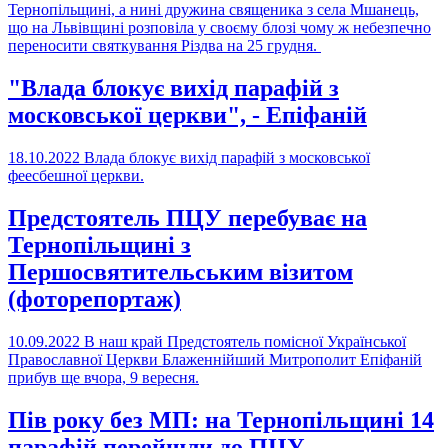
Тернопільщині, а нині дружина священика з села Мшанець,
що на Львівщині розповіла у своєму блозі чому ж небезпечно
переносити святкування Різдва на 25 грудня.
"Влада блокує вихід парафій з
московської церкви", - Епіфаній
18.10.2022
Влада блокує вихід парафій з московської
феесбешної церкви.
Предстоятель ПЦУ перебуває на
Тернопільщині з
Першосвятительським візитом
(фоторепортаж)
10.09.2022
В наш край Предстоятель помісної Української
Православної Церкви Блаженнійший Митрополит Епіфаній
прибув ще вчора, 9 вересня.
Пів року без МП: на Тернопільщині 14
парафій перейшли до ПЦУ