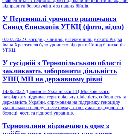
священників з Тернополя, які подолали непростий шлях, аби
відправити богослужіння за наших бійців.
У Перемишлі урочисто розпочався
Синод Єпископів УГКЦ (фото, відео)
07.07.2022
Сьогодні, 7 липня, у Перемишлі, у свято Різдва
Івана Хрестителя було урочисто відкрито Синод Єпископів
УГКЦ.
У сусідній з Тернопільською області
закликають заборонити діяльність
УПЦ МП на державному рівні
14.06.2022
Діяльність Української ПЦ Московського
патріархату підриває територіальну цілісність, соборність та
державність України, спрямована на підтримку геноциду
українського народу і несе пряму загрозу життю, здоров`ю,
безпеці, честі та гідності українців.
Тернополяни відзначають одне з
найбільших християнських свят: