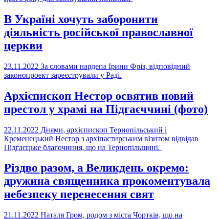
В Україні хочуть заборонити
діяльність російської православної
церкви
23.11.2022
За словами нардепа Ірини Фріз, відповідний
законопроект зареєстрували у Раді.
Архієпископ Нестор освятив новий
престол у храмі на Підгаєччині (фото)
22.11.2022
Днями, архієпископ Тернопільський і
Кременецький Нестор з архіпастирським візитом відвідав
Підгаєцьке благочиння, що на Тернопільщині.
Різдво разом, а Великдень окремо:
дружина священника прокоментувала
небезпеку перенесення свят
21.11.2022
Наталя Гром, родом з міста Чортків, що на