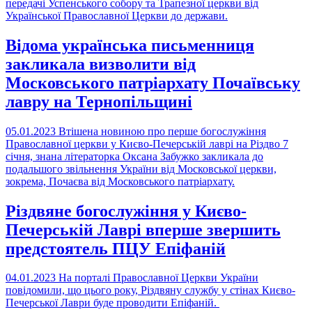
передачі Успенського собору та Трапезної церкви від
Української Православної Церкви до держави.
Відома українська письменниця
закликала визволити від
Московського патріархату Почаївську
лавру на Тернопільщині
05.01.2023
Втішена новиною про перше богослужіння
Православної церкви у Києво-Печерській лаврі на Різдво 7
січня, знана літераторка Оксана Забужко закликала до
подальшого звільнення України від Московської церкви,
зокрема, Почаєва від Московського патріархату.
Різдвяне богослужіння у Києво-
Печерській Лаврі вперше звершить
предстоятель ПЦУ Епіфаній
04.01.2023
На порталі Православної Церкви України
повідомили, що цього року, Різдвяну службу у стінах Києво-
Печерської Лаври буде проводити Епіфаній.