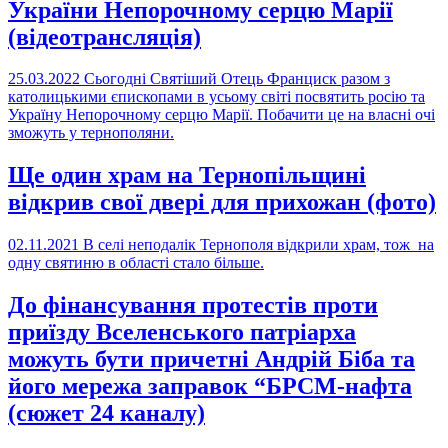
України Непорочному серцю Марії
(відеотрансляція)
25.03.2022
Сьогодні Святіший Отець Франциск разом з
католицькими єпископами в усьому світі посвятить росію та
Україну Непорочному серцю Марії. Побачити це на власні очі
зможуть у тернополяни.
Ще один храм на Тернопільщині
відкрив свої двері для прихожан (фото)
02.11.2021
В селі неподалік Тернополя відкрили храм, тож на
одну святиню в області стало більше.
До фінансування протестів проти
приїзду Вселенського патріарха
можуть бути причетні Андрій Біба та
його мережа заправок “БРСМ-нафта
(сюжет 24 каналу)