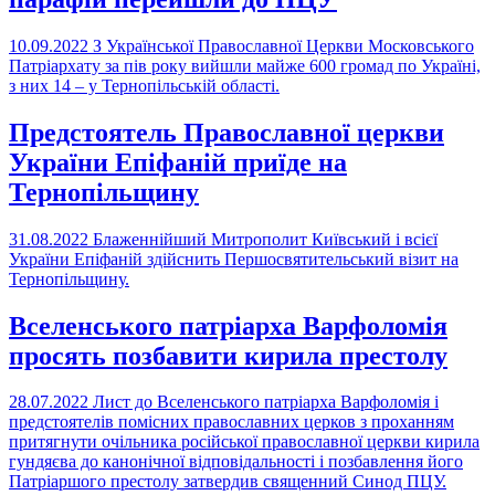
10.09.2022
З Української Православної Церкви Московського
Патріархату за пів року вийшли майже 600 громад по Україні,
з них 14 – у Тернопільській області.
Предстоятель Православної церкви
України Епіфаній приїде на
Тернопільщину
31.08.2022
Блаженнійший Митрополит Київський і всієї
України Епіфаній здійснить Першосвятительський візит на
Тернопільщину.
Вселенського патріарха Варфоломія
просять позбавити кирила престолу
28.07.2022
Лист до Вселенського патріарха Варфоломія і
предстоятелів помісних православних церков з проханням
притягнути очільника російської православної церкви кирила
гундяєва до канонічної відповідальності і позбавлення його
Патріаршого престолу затвердив священний Синод ПЦУ.