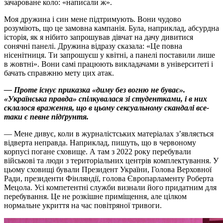
зачароване коло: «написали ж».
Моя дружина і син мене підтримують. Вони чудово
розуміють, що це замовна кампанія. Була, наприклад, абсурдна
історія, як я нібито запрошував дівчат на дачу дивитися
сонячні панелі. Дружина відразу сказала: «Це повна
нісенітниця. Ти запрошуєш у квітні, а панелі поставили лише
в жовтні». Вони самі працюють викладачами в університеті і
бачать справжню мету цих атак.
— Проте існує приказка «диму без вогню не буває».
«Українська правда» спілкувалася зі студентками, і в них
склалося враження, що в цьому сексуальному скандалі все-
таки є певне підґрунтя.
— Мене дивує, коли в журналістських матеріалах з’являється
відверта неправда. Наприклад, пишуть, що в червоному
корпусі погане сховище. А там з 2022 року перебували
військові та люди з територіальних центрів комплектування. У
цьому сховищі бували Президент України, Голова Верховної
Ради, президенти Фінляндії, голова Європарламенту Роберта
Мецола. Усі компетентні служби визнали його придатним для
перебування. Це не розкішне приміщення, але цілком
нормальне укриття на час повітряної тривоги.