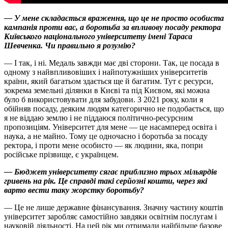
— У мене складається враження, що це не просто особиста
кампанія проти вас, а боротьба за впливову посаду ректора
Київського національного університету імені Тараса
Шевченка. Чи правильно я розумію?
— І так, і ні. Медаль завжди має дві сторони. Так, це посада в
одному з найвпливовіших і найпотужніших університетів
країни, який багатьом здається ще й багатим. Тут є ресурси,
зокрема земельні ділянки в Києві та під Києвом, які можна
було б використовувати для забудови. З 2021 року, коли я
обійняв посаду, деяким людям категорично не подобається, що
я не віддаю землю і не піддаюся політично-ресурсним
пропозиціям. Університет для мене — це насамперед освіта і
наука, а не майно. Тому це одночасно і боротьба за посаду
ректора, і проти мене особисто — як людини, яка, попри
російське прізвище, є українцем.
— Бюджет університету сягає приблизно трьох мільярдів
гривень на рік. Це справді такі серйозні кошти, через які
варто вести таку жорстку боротьбу?
— Це не лише державне фінансування. Значну частину коштів
університет заробляє самостійно завдяки освітнім послугам і
науковій діяльності. На цей рік ми отримали найбільше базове