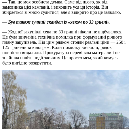
— Так, це моя особиста думка. Саме від нього, як від
замовника цієї кампанії, і виходить уся ця історія. Він
збирається зі мною судитися, але я відкрито про це заявляю.
— Був також гучний скандал із «хеком по 33 гривні».
— Жодної закупівлі хека по 33 гривні ніколи не відбувалося.
Це була звичайна технічна помилка при формуванні річного
плану закупівель. Під цим рядком стояли реальні ціни — 250 і
125 гривень за кілограм. Коли помилку виявили, рядок
повністю видалили. Прокуратура перевіряла матеріали і не
знайшла навіть події злочину. Це просто мем, який комусь
було вигідно розкрутити.