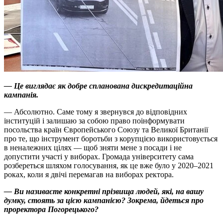
— Це виглядає як добре спланована дискредитаційна
кампанія.
— Абсолютно. Саме тому я звернувся до відповідних
інституцій і залишаю за собою право поінформувати
посольства країн Європейського Союзу та Великої Британії
про те, що інструмент боротьби з корупцією використовується
в неналежних цілях — щоб зняти мене з посади і не
допустити участі у виборах. Громада університету сама
розбереться шляхом голосування, як це вже було у 2020–2021
роках, коли я двічі перемагав на виборах ректора.
— Ви називаєте конкретні прізвища людей, які, на вашу
думку, стоять за цією кампанією? Зокрема, йдеться про
проректора Погорецького?