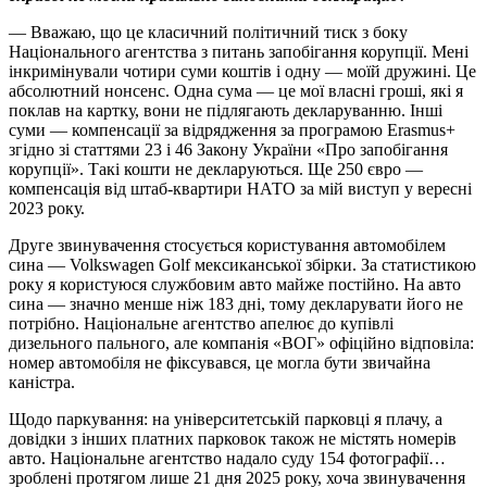
— Вважаю, що це класичний політичний тиск з боку
Національного агентства з питань запобігання корупції. Мені
інкримінували чотири суми коштів і одну — моїй дружині. Це
абсолютний нонсенс. Одна сума — це мої власні гроші, які я
поклав на картку, вони не підлягають декларуванню. Інші
суми — компенсації за відрядження за програмою Erasmus+
згідно зі статтями 23 і 46 Закону України «Про запобігання
корупції». Такі кошти не декларуються. Ще 250 євро —
компенсація від штаб-квартири НАТО за мій виступ у вересні
2023 року.
Друге звинувачення стосується користування автомобілем
сина — Volkswagen Golf мексиканської збірки. За статистикою
року я користуюся службовим авто майже постійно. На авто
сина — значно менше ніж 183 дні, тому декларувати його не
потрібно. Національне агентство апелює до купівлі
дизельного пального, але компанія «ВОГ» офіційно відповіла:
номер автомобіля не фіксувався, це могла бути звичайна
каністра.
Щодо паркування: на університетській парковці я плачу, а
довідки з інших платних парковок також не містять номерів
авто. Національне агентство надало суду 154 фотографії…
зроблені протягом лише 21 дня 2025 року, хоча звинувачення