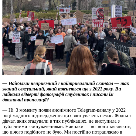
— Найбільш неприємний і найтриваліший скандал — так
званий сексуальний, який тягнеться ще з 2021 року. Ви
лайкали відверті фотографії студенток і писали їм
двозначні пропозиції?
— Ні. З моменту появи анонімного Telegram-каналу у 2022
році жодного підтвердження цих звинувачень немає. Жодна з
дівчат, яких згадували в тих публікаціях, не виступила з
публічними звинуваченнями. Навпаки — всі вони заявляють,
що нічого подібного не було. Ми постійно потрапляємо в