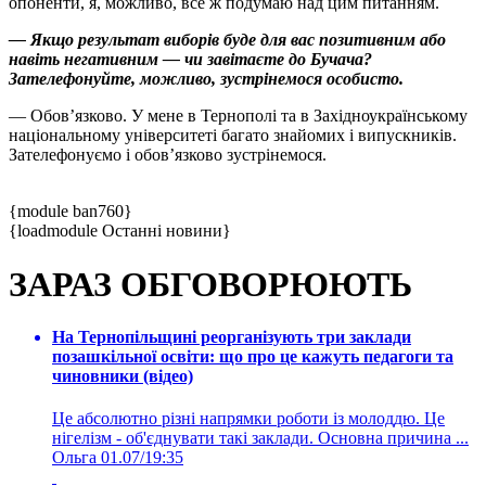
опоненти, я, можливо, все ж подумаю над цим питанням.
— Якщо результат виборів буде для вас позитивним або
навіть негативним — чи завітаєте до Бучача?
Зателефонуйте, можливо, зустрінемося особисто.
— Обов’язково. У мене в Тернополі та в Західноукраїнському
національному університеті багато знайомих і випускників.
Зателефонуємо і обов’язково зустрінемося.
{module ban760}
{loadmodule Останні новини}
ЗАРАЗ ОБГОВОРЮЮТЬ
На Тернопільщині реорганізують три заклади
позашкільної освіти: що про це кажуть педагоги та
чиновники (відео)
Це абсолютно різні напрямки роботи із молоддю. Це
нігелізм - об'єднувати такі заклади. Основна причина ...
Ольга
01.07/19:35