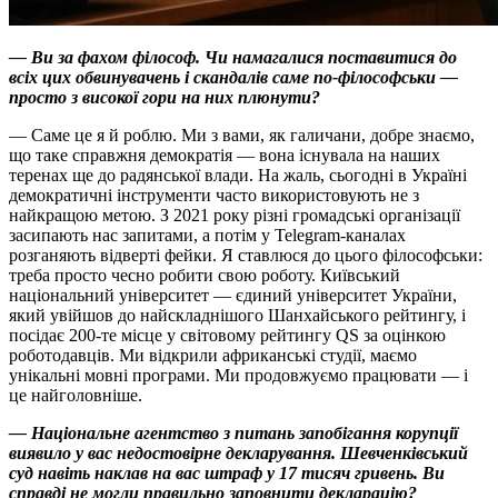
— Ви за фахом філософ. Чи намагалися поставитися до
всіх цих обвинувачень і скандалів саме по-філософськи —
просто з високої гори на них плюнути?
— Саме це я й роблю. Ми з вами, як галичани, добре знаємо,
що таке справжня демократія — вона існувала на наших
теренах ще до радянської влади. На жаль, сьогодні в Україні
демократичні інструменти часто використовують не з
найкращою метою. З 2021 року різні громадські організації
засипають нас запитами, а потім у Telegram-каналах
розганяють відверті фейки. Я ставлюся до цього філософськи:
треба просто чесно робити свою роботу. Київський
національний університет — єдиний університет України,
який увійшов до найскладнішого Шанхайського рейтингу, і
посідає 200-те місце у світовому рейтингу QS за оцінкою
роботодавців. Ми відкрили африканські студії, маємо
унікальні мовні програми. Ми продовжуємо працювати — і
це найголовніше.
— Національне агентство з питань запобігання корупції
виявило у вас недостовірне декларування. Шевченківський
суд навіть наклав на вас штраф у 17 тисяч гривень. Ви
справді не могли правильно заповнити декларацію?