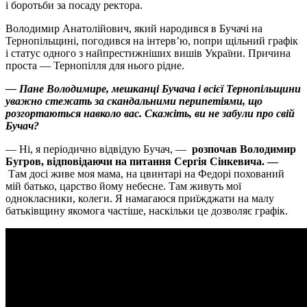
і боротьби за посаду ректора.
Володимир Анатолійович, який народився в Бучачі на
Тернопільщині, погодився на інтерв’ю, попри щільний графік
і статус одного з найпрестижніших вишів України. Причина
проста — Тернопілля для нього рідне.
— Пане Володимире, мешканці Бучача і всієї Тернопільщини
уважно стежать за скандальними перипетіями, що
розгортаються навколо вас. Скажіть, ви не забули про свій
Бучач?
— Ні, я періодично відвідую Бучач, —
розпочав Володимир
Бугров, відповідаючи на питання Сергія Сінкевича. —
Там досі живе моя мама, на цвинтарі на Федорі похований
мій батько, царство йому небесне. Там живуть мої
однокласники, колеги. Я намагаюся приїжджати на малу
батьківщину якомога частіше, наскільки це дозволяє графік.