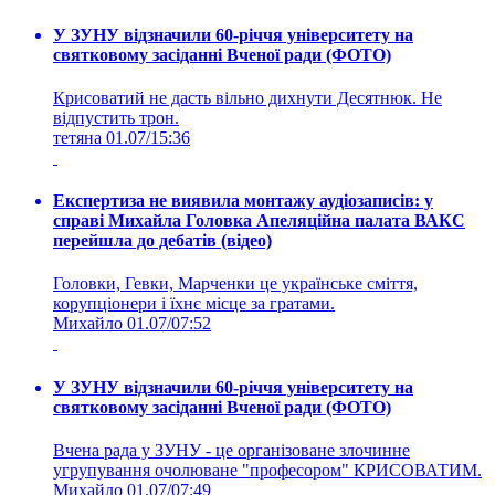
У ЗУНУ відзначили 60-річчя університету на
святковому засіданні Вченої ради (ФОТО)
Крисоватий не дасть вільно дихнути Десятнюк. Не
відпустить трон.
тетяна
01.07/15:36
Експертиза не виявила монтажу аудіозаписів: у
справі Михайла Головка Апеляційна палата ВАКС
перейшла до дебатів (відео)
Головки, Гевки, Марченки це українське сміття,
корупціонери і їхнє місце за гратами.
Михайло
01.07/07:52
У ЗУНУ відзначили 60-річчя університету на
святковому засіданні Вченої ради (ФОТО)
Вчена рада у ЗУНУ - це організоване злочинне
угрупування очолюване "професором" КРИСОВАТИМ.
Михайло
01.07/07:49