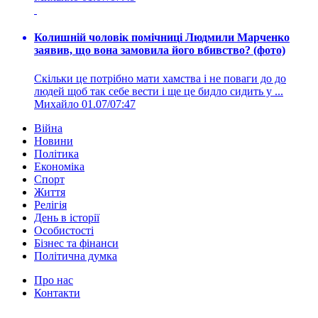
Колишній чоловік помічниці Людмили Марченко
заявив, що вона замовила його вбивство? (фото)
Скільки це потрібно мати хамства і не поваги до до
людей щоб так себе вести і ще це бидло сидить у ...
Михайло
01.07/07:47
Війна
Новини
Політика
Економіка
Спорт
Життя
Релігія
День в історії
Особистості
Бізнес та фінанси
Політична думка
Про нас
Контакти