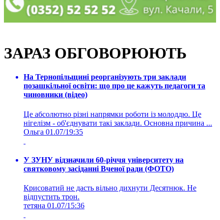
ЗАРАЗ ОБГОВОРЮЮТЬ
На Тернопільщині реорганізують три заклади
позашкільної освіти: що про це кажуть педагоги та
чиновники (відео)
Це абсолютно різні напрямки роботи із молоддю. Це
нігелізм - об'єднувати такі заклади. Основна причина ...
Ольга
01.07/19:35
У ЗУНУ відзначили 60-річчя університету на
святковому засіданні Вченої ради (ФОТО)
Крисоватий не дасть вільно дихнути Десятнюк. Не
відпустить трон.
тетяна
01.07/15:36