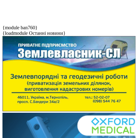
{module ban760}
{loadmodule Останні новини}