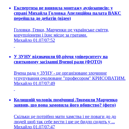
Експертиза не виявила монтажу аудіозаписів: у
справі Михайла Головка Апеляційна палата ВАКС
перейшла до дебатів (відео)
Головки, Гевки, Марченки це українське сміття,
корупціонери і їхнє місце за гратами.
Михайло
01.07/07:52
У ЗУНУ відзначили 60-річчя університету на
святковому засіданні Вченої ради (ФОТО)
Вчена рада у ЗУНУ - це організоване злочинне
угрупування очолюване "професором" КРИСОВАТИМ.
Михайло
01.07/07:49
Колишній чоловік помічниці Людмили Марченко
заявив, що вона замовила його вбивство? (фото)
Скільки це потрібно мати хамства і не поваги до до
людей щоб так себе вести і ще це бидло сидить у ...
Михайло
01.07/07:47