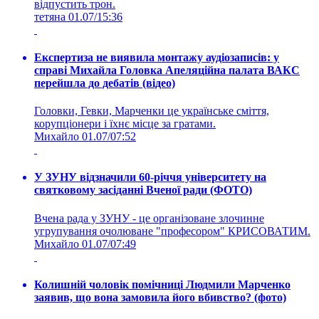
відпустить трон.
тетяна
01.07/15:36
Експертиза не виявила монтажу аудіозаписів: у
справі Михайла Головка Апеляційна палата ВАКС
перейшла до дебатів (відео)
Головки, Гевки, Марченки це українське сміття,
корупціонери і їхнє місце за гратами.
Михайло
01.07/07:52
У ЗУНУ відзначили 60-річчя університету на
святковому засіданні Вченої ради (ФОТО)
Вчена рада у ЗУНУ - це організоване злочинне
угрупування очолюване "професором" КРИСОВАТИМ.
Михайло
01.07/07:49
Колишній чоловік помічниці Людмили Марченко
заявив, що вона замовила його вбивство? (фото)