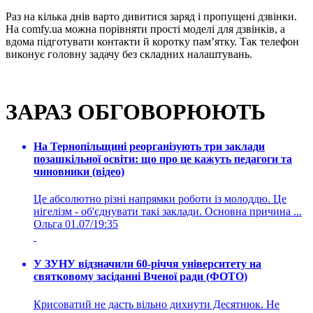
Раз на кілька днів варто дивитися заряд і пропущені дзвінки.
На comfy.ua можна порівняти прості моделі для дзвінків, а
вдома підготувати контакти й коротку пам’ятку. Так телефон
виконує головну задачу без складних налаштувань.
ЗАРАЗ ОБГОВОРЮЮТЬ
На Тернопільщині реорганізують три заклади
позашкільної освіти: що про це кажуть педагоги та
чиновники (відео)
Це абсолютно різні напрямки роботи із молоддю. Це
нігелізм - об'єднувати такі заклади. Основна причина ...
Ольга
01.07/19:35
У ЗУНУ відзначили 60-річчя університету на
святковому засіданні Вченої ради (ФОТО)
Крисоватий не дасть вільно дихнути Десятнюк. Не