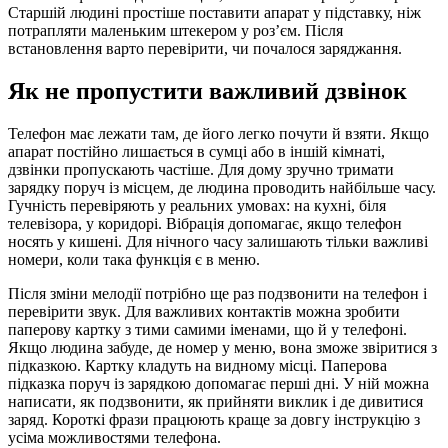
Старшій людині простіше поставити апарат у підставку, ніж
потрапляти маленьким штекером у роз’єм. Після
встановлення варто перевірити, чи почалося заряджання.
Як не пропустити важливий дзвінок
Телефон має лежати там, де його легко почути й взяти. Якщо
апарат постійно лишається в сумці або в іншій кімнаті,
дзвінки пропускають частіше. Для дому зручно тримати
зарядку поруч із місцем, де людина проводить найбільше часу.
Гучність перевіряють у реальних умовах: на кухні, біля
телевізора, у коридорі. Вібрація допомагає, якщо телефон
носять у кишені. Для нічного часу залишають тільки важливі
номери, коли така функція є в меню.
Після зміни мелодії потрібно ще раз подзвонити на телефон і
перевірити звук. Для важливих контактів можна зробити
паперову картку з тими самими іменами, що й у телефоні.
Якщо людина забуде, де номер у меню, вона зможе звіритися з
підказкою. Картку кладуть на видному місці. Паперова
підказка поруч із зарядкою допомагає перші дні. У ній можна
написати, як подзвонити, як прийняти виклик і де дивитися
заряд. Короткі фрази працюють краще за довгу інструкцію з
усіма можливостями телефона.