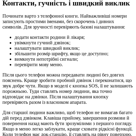
Контакти, гучність і швидкий виклик
Починати варто з телефонної книги. Найважливіші номери
записують простими іменами, без скорочень і дивних
символів. Для зручності перевіряють базові налаштування:
додати контакти родини й лікаря;
увімкнути гучний дзвінок;
налаштувати швидкий виклик;
збільшити розмір шрифту, якщо це доступно;
вимкнути непотрібні сигнали;
перевірити мову меню.
Після цього телефон можна передавати людині без довгих
пояснень. Краще зробити пробний дзвінок і переконатися, що
звук добре чути. Якщо в моделі є кнопка SOS, її не залишають
порожньою. Туди ставлять номер людини, яка точно
відповідає на дзвінки. Після налаштування кнопку
перевіряють разом із власником апарата.
Для старшої людини важливо, щоб телефон не вимагав багато
дій перед дзвінком. Клавіша прийому, завершення розмови й
повернення назад мають бути зрозумілими з першого погляду.
Якщо в меню легко заблукати, краще сховати рідкісні функції.
Коли телефон має док-станцію, її ставлять на рівну поверхню.