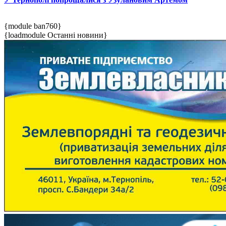
{module ban760}
{loadmodule Останні новини}