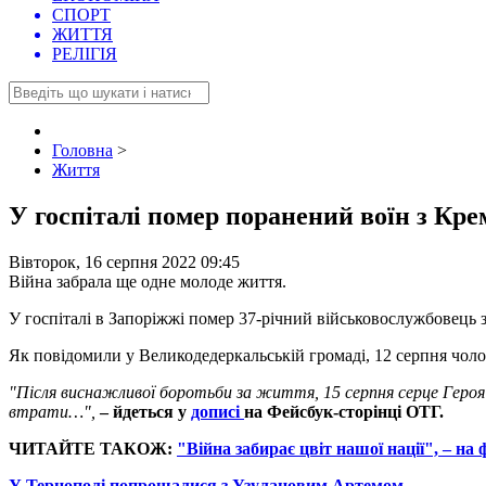
СПОРТ
ЖИТТЯ
РЕЛІГІЯ
Головна
>
Життя
У госпіталі помер поранений воїн з Кр
Вівторок, 16 серпня 2022 09:45
Війна забрала ще одне молоде життя.
У госпіталі в Запоріжжі помер 37-річний військовослужбовец
Як повідомили у Великодедеркальській громаді, 12 серпня чоло
"Після виснажливої боротьби за життя, 15 серпня серце Героя
втрати…",
– йдеться у
дописі
на Фейсбук-сторінці ОТГ.
ЧИТАЙТЕ ТАКОЖ:
"Війна забирає цвіт нашої нації", – на
У Тернополі попрощалися з Узулановим Артемом