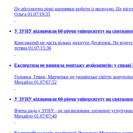
Це абсолютно різні напрямки роботи із молоддю. Це нігелі
Ольга
01.07/19:35
У ЗУНУ відзначили 60-річчя університету на святково
Крисоватий не дасть вільно дихнути Десятнюк. Не відпус
тетяна
01.07/15:36
Експертиза не виявила монтажу аудіозаписів: у справ
Головки, Гевки, Марченки це українське сміття, корупціоне
Михайло
01.07/07:52
У ЗУНУ відзначили 60-річчя університету на святково
Вчена рада у ЗУНУ - це організоване злочинне угруп
Михайло
01.07/07:49