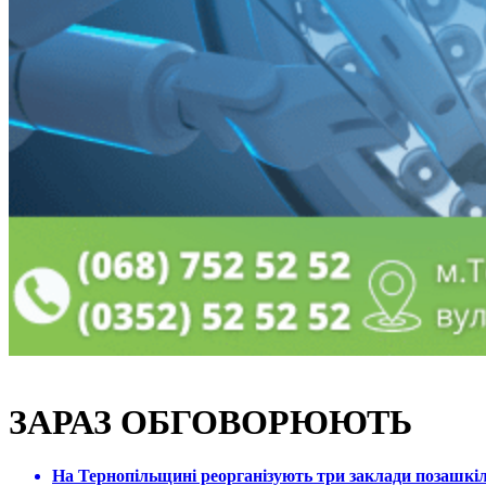
ЗАРАЗ ОБГОВОРЮЮТЬ
На Тернопільщині реорганізують три заклади позашкіль