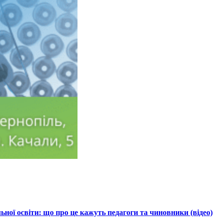
ної освіти: що про це кажуть педагоги та чиновники (відео)