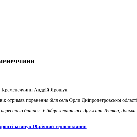
еменеччини
ь з Кременеччини Андрій Ярощук.
вік отримав поранення біля села Орли Дніпропетровської област
 перестало битися. У бійця залишилась дружина Тетяна, доньки 
 фронті загинув 19-річний тернополянин