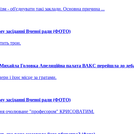
зм - об'єднувати такі заклади. Основна причина ...
му засіданні Вченої ради (ФОТО)
тить трон.
і Михайла Головка Апеляційна палата ВАКС перейшла до дебат
ри і їхнє місце за гратами.
му засіданні Вченої ради (ФОТО)
ування очолюване "професором" КРИСОВАТИМ.