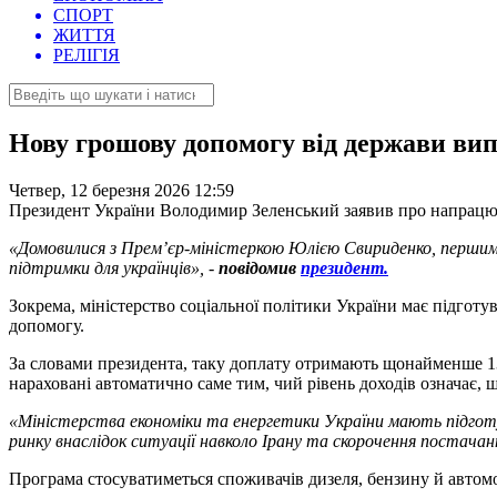
СПОРТ
ЖИТТЯ
РЕЛІГІЯ
Нову грошову допомогу від держави вип
Четвер, 12 березня 2026 12:59
Президент України Володимир Зеленський заявив про напрацюв
«Домовилися з Премʼєр-міністеркою Юлією Свириденко, першим
підтримки для українців», -
повідомив
президент.
Зокрема, міністерство соціальної політики України має підготув
допомогу.
За словами президента, таку доплату отримають щонайменше 13 
нараховані автоматично саме тим, чий рівень доходів означає, 
«Міністерства економіки та енергетики України мають підготу
ринку внаслідок ситуації навколо Ірану та скорочення постача
Програма стосуватиметься споживачів дизеля, бензину й автомо