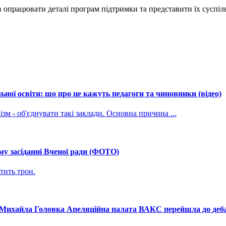
 опрацювати деталі програм підтримки та представити їх суспіль
ної освіти: що про це кажуть педагоги та чиновники (відео)
зм - об'єднувати такі заклади. Основна причина ...
му засіданні Вченої ради (ФОТО)
тить трон.
і Михайла Головка Апеляційна палата ВАКС перейшла до дебат