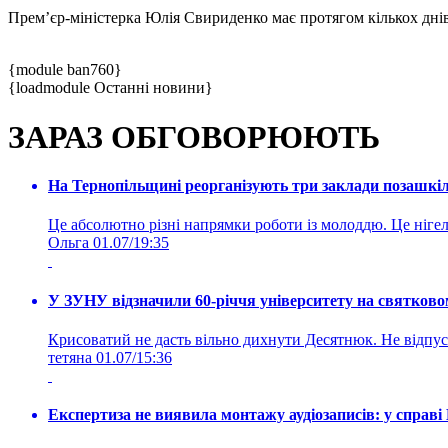
Прем’єр-міністерка Юлія Свириденко має протягом кількох днів
{module ban760}
{loadmodule Останні новини}
ЗАРАЗ ОБГОВОРЮЮТЬ
На Тернопільщині реорганізують три заклади позашкіль
Це абсолютно різні напрямки роботи із молоддю. Це нігелі
Ольга
01.07/19:35
У ЗУНУ відзначили 60-річчя університету на святково
Крисоватий не дасть вільно дихнути Десятнюк. Не відпус
тетяна
01.07/15:36
Експертиза не виявила монтажу аудіозаписів: у справ