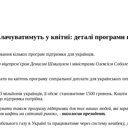
лачуватимуть у квітні: деталі програми 
ання кількох програм підтримки для українців.
 віцепремʼєром Денисом Шмигалем і міністрами Олексієм Соболе
ати на квітень програму спеціальної доплати для українських пен
мільйонів українців, її обсяг становитиме 1500 гривень. Кошти м
що підтримка потрібна.
вати також програму підтримки для тих наших людей, які зараз
ння нафти на світовий ринок», -
наголосив президент.
більного газу в Україні та працюватиме через систему кешбеку,