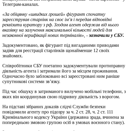
Телеграм-каналах.
«За обіцянку «швидких грошей» фігурант спочатку
зареєстрував старлінк на своє ім’я і передав відповідні
реквізити куратору з рф. Згодом агент одержав від нього
вказівку на залучення максимальної кількості людей для
незаконної верифікації нових терміналів», -
зазначили у СБУ.
Задокументовано, як фігурант під вигаданими приводами
задіяв для реєстрації старлінків щонайменше 12 своїх
знайомих.
Співробітники СБУ поетапно задокументували протиправну
діяльність агента і затримали його за місцем проживання.
Одночасно було заблоковано всі зареєстровані ним раніше
супутникові системи зв’язку.
Під час обшуку в затриманого вилучено мобільні телефони, з
яких він координував свою підривну діяльність з ворогом.
На підставі зібраних доказів слідчі Служби безпеки
повідомили агенту про підозру за ч. 2 ст. 28, ч. 2 ст. 111
Кримінального кодексу України (державна зрада, вчинена за
попередньою змовою групою осіб в умовах воєнного стану).