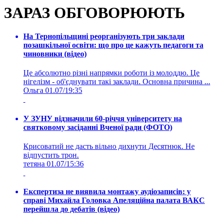
ЗАРАЗ ОБГОВОРЮЮТЬ
На Тернопільщині реорганізують три заклади
позашкільної освіти: що про це кажуть педагоги та
чиновники (відео)
Це абсолютно різні напрямки роботи із молоддю. Це
нігелізм - об'єднувати такі заклади. Основна причина ...
Ольга
01.07/19:35
У ЗУНУ відзначили 60-річчя університету на
святковому засіданні Вченої ради (ФОТО)
Крисоватий не дасть вільно дихнути Десятнюк. Не
відпустить трон.
тетяна
01.07/15:36
Експертиза не виявила монтажу аудіозаписів: у
справі Михайла Головка Апеляційна палата ВАКС
перейшла до дебатів (відео)