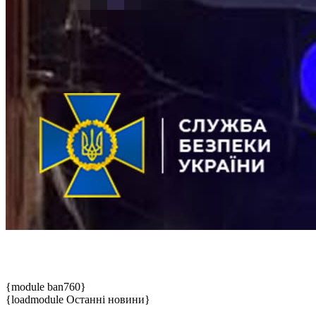
{module ban760}
{loadmodule Останні новини}