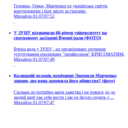
Головки, Гевки, Марченки це українське сміття,
корупціонери і їхнє місце за гратами.
Михайло
01.07/07:52
У ЗУНУ відзначили 60-річчя університету на
святковому засіданні Вченої ради (ФОТО)
Вчена рада у ЗУНУ - це організоване злочинне
угрупування очолюване "професором" КРИСОВАТИМ.
Михайло
01.07/07:49
Колишній чоловік помічниці Людмили Марченко
заявив, що вона замовила його вбивство? (фото)
Скільки це потрібно мати хамства і не поваги до до
людей щоб так себе вести і ще це бидло сидить у ...
Михайло
01.07/07:47