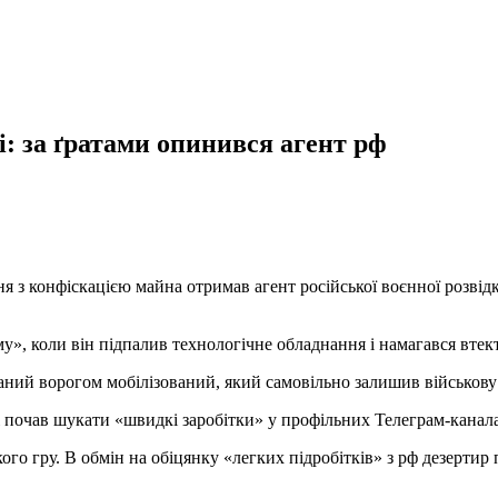
і: за ґратами опинився агент рф
 з конфіскацією майна отримав агент російської воєнної розвідки
, коли він підпалив технологічне обладнання і намагався втект
аний ворогом мобілізований, який самовільно залишив військову
 і почав шукати «швидкі заробітки» у профільних Телеграм-канал
го гру. В обмін на обіцянку «легких підробітків» з рф дезертир 