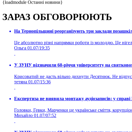
{loadmodule Останні новини}
ЗАРАЗ ОБГОВОРЮЮТЬ
На Тернопільщині реорганізують три заклади позашкіль
Це абсолютно різні напрямки роботи із молоддю. Це нігелі
Ольга
01.07/19:35
У ЗУНУ відзначили 60-річчя університету на святково
Крисоватий не дасть вільно дихнути Десятнюк. Не відпус
тетяна
01.07/15:36
Експертиза не виявила монтажу аудіозаписів: у справ
Головки, Гевки, Марченки це українське сміття, корупціоне
Михайло
01.07/07:52