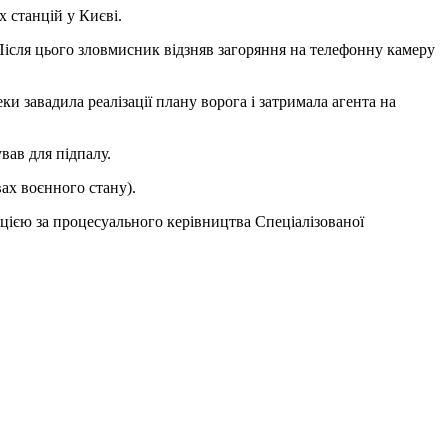
 станцій у Києві.
Після цього зловмисник відзняв загоряння на телефонну камеру
и завадила реалізації плану ворога і затримала агента на
вав для підпалу.
ах воєнного стану).
іцією за процесуального керівництва Спеціалізованої