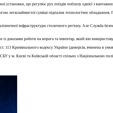
 установки, що регулює рух поїздів поблизу однієї з вантажних
огою легкозаймистої суміші підпалив технологічне обладнання. 
лізничної інфраструктури столичного регіону. Але Служба безпек
із доказами роботи на ворога та інвентар, який він використову
ст. 113 Кримінального кодексу України (диверсія, вчинена в умов
БУ у м. Києві та Київській області спільно з Національною пол