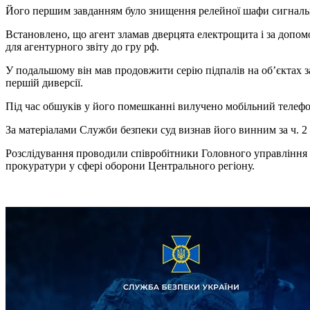
Його першим завданням було знищення релейної шафи сигнальної
Встановлено, що агент зламав дверцята електрощита і за допом
для агентурного звіту до гру рф.
У подальшому він мав продовжити серію підпалів на об’єктах за
першій диверсії.
Під час обшуків у його помешканні вилучено мобільний телефон 
За матеріалами Служби безпеки суд визнав його винним за ч. 2 
Розслідування проводили співробітники Головного управління С
прокуратури у сфері оборони Центрального регіону.