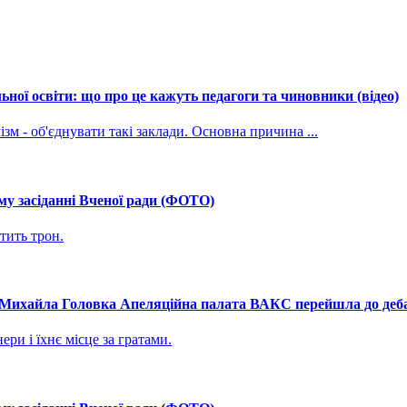
ної освіти: що про це кажуть педагоги та чиновники (відео)
зм - об'єднувати такі заклади. Основна причина ...
му засіданні Вченої ради (ФОТО)
тить трон.
і Михайла Головка Апеляційна палата ВАКС перейшла до дебат
ри і їхнє місце за гратами.