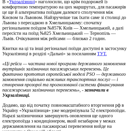
В «
Укрзалізниці
» наголосили, що крім подорожей із
комфортною температурою на цих маршрутах, для пасажирів
це ще й альтернатива поїздам далекого сполучення між
Києвом та Львовом. Найзручніше так їхати саме зі столиці до
Львова з пересадкою в Хмельницькому: спочатку
регіональним поїздом №857К Київ — Хмельницький, а далі
пересісти на поїзд №825 Хмельницький — Тернопіль —
Львів. Очікування між рейсами — близько 2 годин.
Квитки на ці та інші регіональні поїзди доступні в застосунку
Укрзалізниці в розділі «Дальні» за посиланням
ТУТ.
«Ці рейси — частина нової програми державного замовлення
внутрішніх залізничних пасажирських перевезень. Це
фактично прототип європейської моделі PSO — державного
замовлення соціально важливих транспортних послуг — і
створення прозорої та прогнозованої системи фінансування
пасажирських залізничних перевезень», -
зазначили в
Укрзалізниці.
Додамо, що від початку повномасштабного вторгнення рф в
Україну «Укрзалізниця» уже модернізувала 52 електропоїзди.
Наразі залізничники завершують оновлення ще одного
електропоїзда з кондиціонером, який незабаром у межах
держзамовлення на пасажирські перевезення вийде на