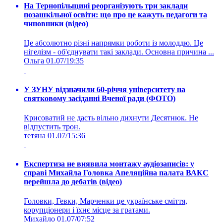
На Тернопільщині реорганізують три заклади
позашкільної освіти: що про це кажуть педагоги та
чиновники (відео)
Це абсолютно різні напрямки роботи із молоддю. Це
нігелізм - об'єднувати такі заклади. Основна причина ...
Ольга
01.07/19:35
У ЗУНУ відзначили 60-річчя університету на
святковому засіданні Вченої ради (ФОТО)
Крисоватий не дасть вільно дихнути Десятнюк. Не
відпустить трон.
тетяна
01.07/15:36
Експертиза не виявила монтажу аудіозаписів: у
справі Михайла Головка Апеляційна палата ВАКС
перейшла до дебатів (відео)
Головки, Гевки, Марченки це українське сміття,
корупціонери і їхнє місце за гратами.
Михайло
01.07/07:52