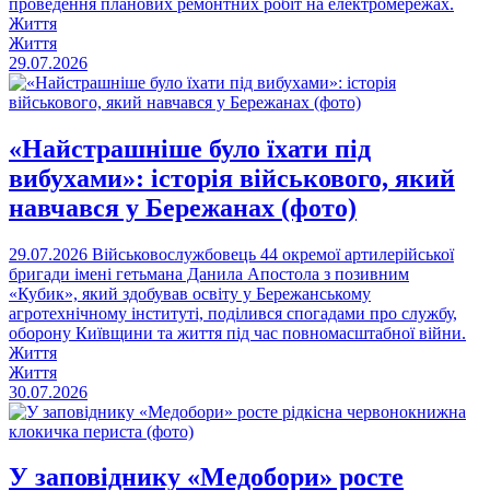
проведення планових ремонтних робіт на електромережах.
Життя
Життя
29.07.2026
«Найстрашніше було їхати під
вибухами»: історія військового, який
навчався у Бережанах (фото)
29.07.2026
Військовослужбовець 44 окремої артилерійської
бригади імені гетьмана Данила Апостола з позивним
«Кубик», який здобував освіту у Бережанському
агротехнічному інституті, поділився спогадами про службу,
оборону Київщини та життя під час повномасштабної війни.
Життя
Життя
30.07.2026
У заповіднику «Медобори» росте