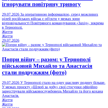
ігнорувати повітряну тривогу
29.07.2026
За оперативною інформацією, серед можливих
цілей російських військ є об'єкти у межах зони
відповідальності Повітряного командування «Захід», зокрема
в Тернополі.
Життя
Життя
29.07.2026
Попри війну – разом: у Тернополі
військовий Михайло та Анастасія
стали подружжям (фото)
29.07.2026
У Тернополі стало на одну щасливу родину більше.
У межах проєкту «Шлюб за добу» свої стосунки офіційно
зареєстрували військовослужбовець Михайло та його кохана
Анастасія.
Життя
Життя