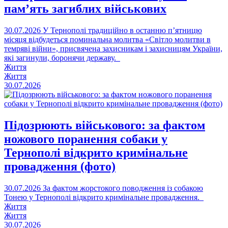
пам’ять загиблих військових
30.07.2026
У Тернополі традиційно в останню п’ятницю
місяця відбудеться поминальна молитва «Світло молитви в
темряві війни», присвячена захисникам і захисницям України,
які загинули, боронячи державу.
Життя
Життя
30.07.2026
Підозрюють військового: за фактом
ножового поранення собаки у
Тернополі відкрито кримінальне
провадження (фото)
30.07.2026
За фактом жорстокого поводження із собакою
Тонею у Тернополі відкрито кримінальне провадження.
Життя
Життя
30.07.2026