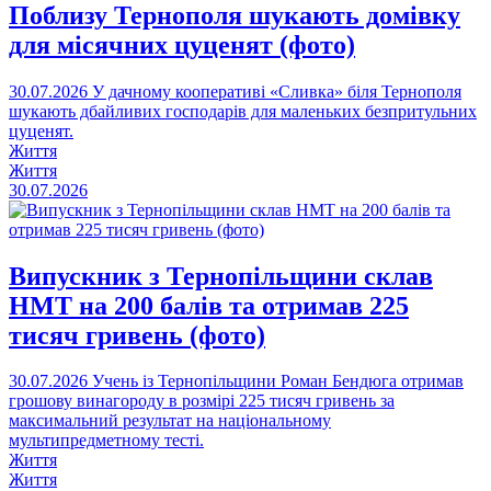
Поблизу Тернополя шукають домівку
для місячних цуценят (фото)
30.07.2026
У дачному кооперативі «Сливка» біля Тернополя
шукають дбайливих господарів для маленьких безпритульних
цуценят.
Життя
Життя
30.07.2026
Випускник з Тернопільщини склав
НМТ на 200 балів та отримав 225
тисяч гривень (фото)
30.07.2026
Учень із Тернопільщини Роман Бендюга отримав
грошову винагороду в розмірі 225 тисяч гривень за
максимальний результат на національному
мультипредметному тесті.
Життя
Життя