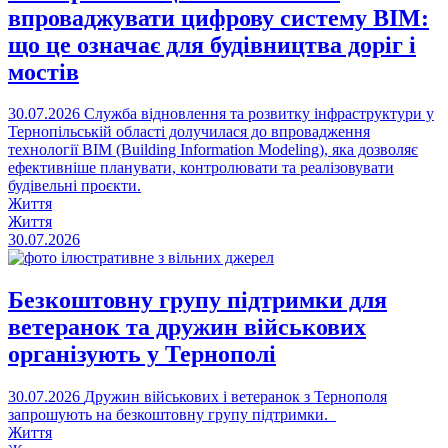
впроваджувати цифрову систему BIM:
що це означає для будівництва доріг і
мостів
30.07.2026
Служба відновлення та розвитку інфраструктури у
Тернопільській області долучилася до впровадження
технології BIM (Building Information Modeling), яка дозволяє
ефективніше планувати, контролювати та реалізовувати
будівельні проєкти.
Життя
Життя
30.07.2026
Безкоштовну групу підтримки для
ветеранок та дружин військових
організують у Тернополі
30.07.2026
Дружин військових і ветеранок з Тернополя
запрошують на безкоштовну групу підтримки.
Життя