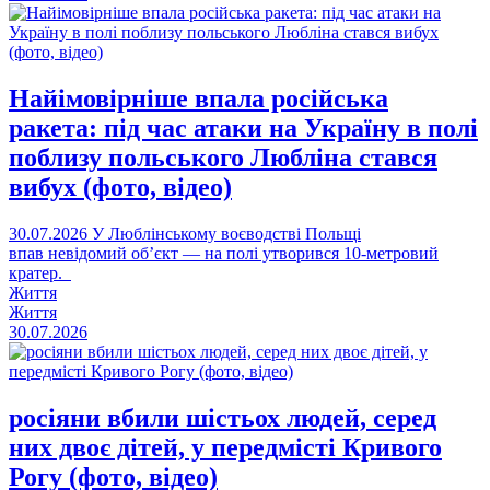
Найімовірніше впала російська
ракета: під час атаки на Україну в полі
поблизу польського Любліна стався
вибух (фото, відео)
30.07.2026
У Люблінському воєводстві Польщі
впав невідомий об’єкт — на полі утворився 10-метровий
кратер.
Життя
Життя
30.07.2026
росіяни вбили шістьох людей, серед
них двоє дітей, у передмісті Кривого
Рогу (фото, відео)