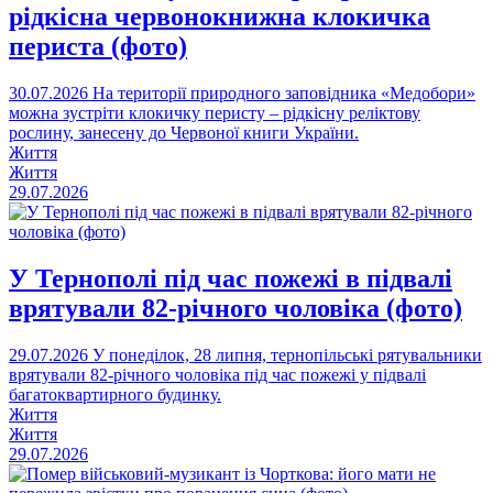
рідкісна червонокнижна клокичка
периста (фото)
30.07.2026
На території природного заповідника «Медобори»
можна зустріти клокичку перисту – рідкісну реліктову
рослину, занесену до Червоної книги України.
Життя
Життя
29.07.2026
У Тернополі під час пожежі в підвалі
врятували 82-річного чоловіка (фото)
29.07.2026
У понеділок, 28 липня, тернопільські рятувальники
врятували 82-річного чоловіка під час пожежі у підвалі
багатоквартирного будинку.
Життя
Життя
29.07.2026