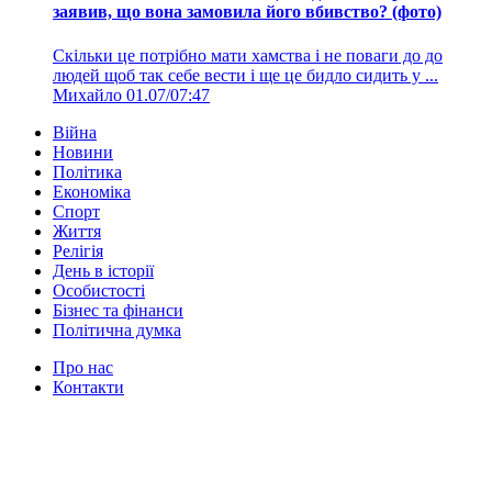
заявив, що вона замовила його вбивство? (фото)
Скільки це потрібно мати хамства і не поваги до до
людей щоб так себе вести і ще це бидло сидить у ...
Михайло
01.07/07:47
Війна
Новини
Політика
Економіка
Спорт
Життя
Релігія
День в історії
Особистості
Бізнес та фінанси
Політична думка
Про нас
Контакти