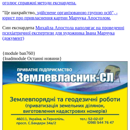
оголює справжні методи екснардепа.
"Це шахрайство,
здійснене організованою групою осіб", -
юрист про привласнення картин Марчука Апостолом.
Син екснардепа
Михайла Апостола наполягає на проведенні
психіатричної експертизи для художника Івана Марчука
(документ)
{module ban760}
{loadmodule Останні новини}