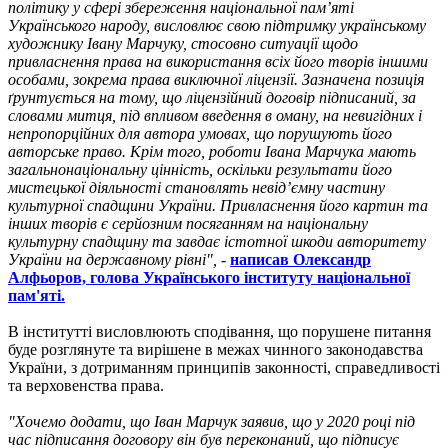
політику у сфері збереження національної пам’яті
Українського народу, висловлює свою підтримку українському
художнику Івану Марчуку, стосовно ситуації щодо
привласнення права на використання всіх його творів іншими
особами, зокрема права виключної ліцензії. Зазначена позиція
ґрунтується на тому, що ліцензійний договір підписаний, за
словами митця, під впливом введення в оману, на невигідних і
непропорційних для автора умовах, що порушують його
авторське право. Крім того, роботи Івана Марчука мають
загальнонаціональну цінність, оскільки результати його
мистецької діяльності становлять невід’ємну частину
культурної спадщини України. Привласнення його картин та
інших творів є серйозним посяганням на національну
культурну спадщину та завдає істотної шкоди авторитету
України на державному рівні",
-
написав Олександр
Алфьоров, голова Українського інституту національної
пам'яті.
В інститутті висловлюють сподівання, що порушене питання
буде розглянуте та вирішене в межах чинного законодавства
України, з дотриманням принципів законності, справедливості
та верховенства права.
"Хочемо додати, що Іван Марчук заявив, що у 2020 році під
час підписання договору він був переконаний, що підписує