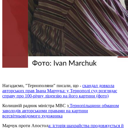
Нагадаємо, "Тернополяни" писали, що -
скандал довкола
авторських прав Івана Марчука: у Тернополі суд розглядає
справу про 100-річну ліцензію на його картини (фото)
Колишній радник міністра МВС з
Тернопільщини обманом
заволодів авторськими правами на картини
всесвітньовідомого художника
Марчук проти Апостол
а: історія шахрайства продовжується й