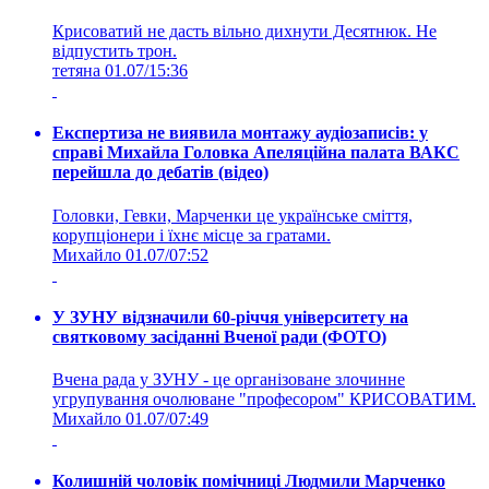
Крисоватий не дасть вільно дихнути Десятнюк. Не
відпустить трон.
тетяна
01.07/15:36
Експертиза не виявила монтажу аудіозаписів: у
справі Михайла Головка Апеляційна палата ВАКС
перейшла до дебатів (відео)
Головки, Гевки, Марченки це українське сміття,
корупціонери і їхнє місце за гратами.
Михайло
01.07/07:52
У ЗУНУ відзначили 60-річчя університету на
святковому засіданні Вченої ради (ФОТО)
Вчена рада у ЗУНУ - це організоване злочинне
угрупування очолюване "професором" КРИСОВАТИМ.
Михайло
01.07/07:49
Колишній чоловік помічниці Людмили Марченко