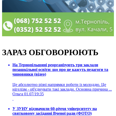
ЗАРАЗ ОБГОВОРЮЮТЬ
На Тернопільщині реорганізують три заклади
позашкільної освіти: що про це кажуть педагоги та
чиновники (відео)
Це абсолютно різні напрямки роботи із молоддю. Це
нігелізм - об'єднувати такі заклади. Основна причина ...
Ольга
01.07/19:35
У ЗУНУ відзначили 60-річчя університету на
святковому засіданні Вченої ради (ФОТО)