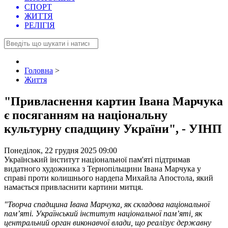
СПОРТ
ЖИТТЯ
РЕЛІГІЯ
Головна
>
Життя
"Привласнення картин Івана Марчука
є посяганням на національну
культурну спадщину України", - УІНП
Понеділок, 22 грудня 2025 09:00
Український інститут національної пам'яті підтримав
видатного художника з Тернопільщини Івана Марчука у
справі проти колишнього нардепа Михайла Апостола, який
намається привласнити картини митця.
"Творча спадщина Івана Марчука, як складова національної
пам’яті. Український інститут національної пам’яті, як
центральний орган виконавчої влади, що реалізує державну