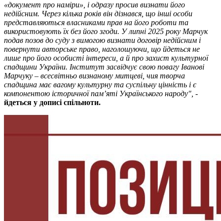
«документ про наміри», і одразу просив визнати його
недійсним. Через кілька років він дізнався, що інші особи
представляються власниками прав на його роботи та
використовують їх без його згоди. У липні 2025 року Марчук
подав позов до суду з вимогою визнати договір недійсним і
повернути авторське право, наголошуючи, що йдеться не
лише про його особисті інтереси, а й про захист культурної
спадщини України. Інститут засвідчує свою повагу Іванові
Марчуку – всесвітньо визнаному митцеві, чия творча
спадщина має вагому культурну та суспільну цінність і є
компонентою історичної пам’яті Українського народу",
-
йдеться у дописі спільноти.