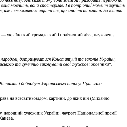
бо несе вагу. Але саме тому вона завжди приходить першою на
є, вона мовчить, вона спостерігає. І в потрібний момент звучить
, але неможливо знищити те, що стоїть на істині. Бо істина
 — український громадський і політичний діяч, науковець,
у народові, дотримуватися Конституції та законів України,
ського та сумлінно виконувати свої службові обов’язки".
 Вітчизни і добробут Українського народу. Присягаю
рава на всесвітньовідомі картини, до яких він (Михайло
у, народний художник України, лауреат Національної премії
Канева.