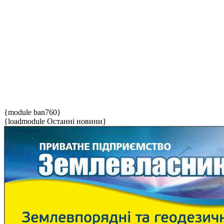
{module ban760}
{loadmodule Останні новини}