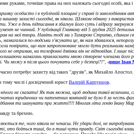
ми руками, точніше права на них належать сьогодні особі, яка і
дтримку особисто і в публічній площині у справі із заволодінням 
а вашому захисті сьогодні, як ніколи. Шляхом обману з використа
ати. Уже в день підписання я збагнув його суть і відразу звернув
мент не чинний. У публікації Главкому від 5 грудня 2025 детально
рав на мої твори. Навіть тоді ми з Тамарою Стрипко, єдиним сві
ь, намагалися по-людськи з’ясувати це, як нам здавалося, непоро
огли повірити, що ним запропоноване могло бути реальними намі
ого не отримав, на телефонні дзвінки він не відповідав. І лише пі
 полишаючи намагань привласнити мною створене членами його ро
 Чи можу я після цього почувати себе у безпеці?!",
-
пише Іван 
асно потребує захисту від таких "друзів", як Михайло Апостол.
в тому числі і досвідчений юрист
Валерій Карпунцов
.
нічого не сказати! Як так можна, щоб людина такої величини, скар
нитих юридичних чи патентних компаній не було б за честь фахо
адбання та шанувати при житті!!!! Многая літа генію Івану Мар
равду та брехню.
юється те, чого ніколи не чекаєш. Не удари долі, не випробуван
 ті, хто боїться тиші, бо в тиші чути правду. Світ сьогодні в