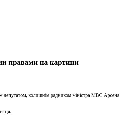
ми правами на картини
ім депутатом, колишнім радником міністра МВС Арсена
митця.