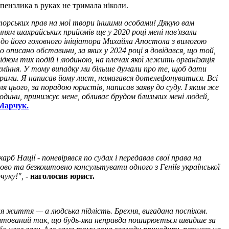
 пензлика в руках не тримала ніколи.
авторських прав на мої твори іншими особами! Дякую вам
нням шахрайських прийомів ще у 2020 році мені нав'язали
ся до його головного ініціатора Михайла Апостола з вимогою
 описано обставини, за яких у 2024 році я довідався, що той,
дком тих подій і людиною, на плечах якої лежить організація
зуміння. У тому випадку ми більше думали про те, щоб дати
рами. Я написав йому лист, намагався дотелефонуватися. Всі
сля цього, за порадою юристів, написав заяву до суду. І яким же
дини, принижує мене, обливає брудом близьких мені людей,
Марчук.
б Нації - поневірявся по судах і передавав свої права на
во та безкоштовно консультувати одного з Геніїв української
чуку!",
-
наголосив юрист.
ня життя — а людська підлість. Брехня, вигадана поспіхом.
лаштований так, що будь-яка неправда поширюється швидше за