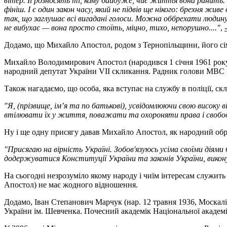
вітер. Її розносять ті, кому байдуже, чиє життя вона ранить
фініш. І є один закон часу, який не підвів ще нікого: брехня ж
так, що заглушає всі вигадані голоси. Можна оббрехати людин
не вибухає — вона просто стоїть, міцно, тихо, непорушно...."
,
Додамо, що Михайло Апостол, родом з Тернопільщини, його сі
Михайло Володимирович Апостол (народився 1 січня 1961 року у
народний депутат України VII скликання. Радник голови МВС
Також нагадаємо, що особа, яка вступає на службу в поліції, скл
"Я, (прізвище, ім’я та по батькові), усвідомлюючи свою високу
втілювати їх у життя, поважати та охороняти права і свободи 
Ну і ще одну присягу давав Михайло Апостол, як народний обр
"Присягаю на вірність Україні. Зобов'язуюсь усіма своїми діям
додержуватися Конституції України та законів України, виконув
На сьогодні незрозуміло якому народу і чиїм інтересам служить
Апостол) не має жодного відношення.
Додамо, Іван Степанович Марчук (нар. 12 травня 1936, Москал
України ім. Шевченка. Почесний академік Національної академ