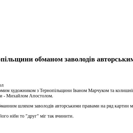
опільщини обманом заволодів авторськи
ол
ідомим художником з Тернопільщини Іваном Марчуком та колишн
ди - Михайлом Апостолом.
обманним шляхом заволодів авторськими правами на ряд картин 
ого ніби то "друг" міг так вчинити.