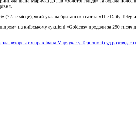
рийняла Івана Марчука до лав «Золотої гільдії» та обрала почес
рівня.
» (72-ге місце), який уклала британська газета «The Daily Telegr
ніпром» на київському аукціоні «Goldens» продали за 250 тисяч 
кола авторських прав Івана Марчука: у Тернополі суд розглядає с