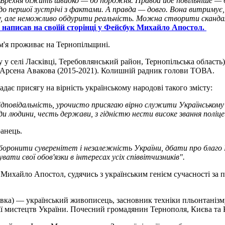
. Брехня біжить швидко — бо порожня. Правда йде повільніше — 
иве до першої зустрічі з фактами. А правда — довго. Вона витриму
у, але неможливо обдурити реальність. Можна створити скандал
-
написав на своїій сторінці у Фейсбук Михайло Апостол.
м'я проживає на Тернопільщині.
 селі Ласківці, Теребовлянський район, Тернопільська область)
 Арсена Авакова (2015-2021). Колишній радник голови ТОВА.
адає присягу на вірність українському народові такого змісту:
 відповідальність, урочисто присягаю вірно служити Українськом
людини, честь держави, з гідністю нести високе звання поліцей
анець.
и боронити суверенітет і незалежність України, дбати про благо
ати свої обов'язки в інтересах усіх співвітчизників".
 Михайло Апостол, судячись з українським генієм сучасності за п
івка) — український живописець, засновник техніки пльонтанізм
ії мистецтв України. Почесний громадянин Тернополя, Києва та 