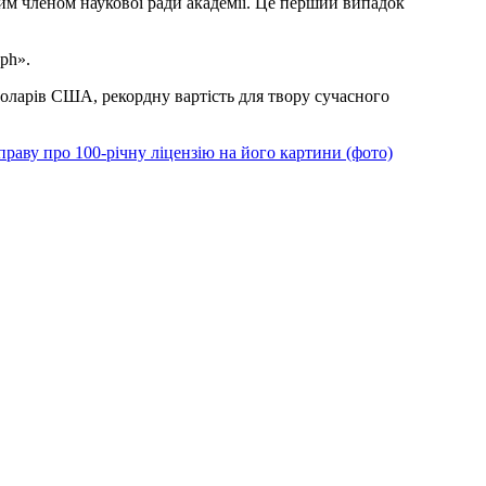
ним членом наукової ради академії. Це перший випадок
aph».
доларів США, рекордну вартість для твору сучасного
праву про 100-річну ліцензію на його картини (фото)