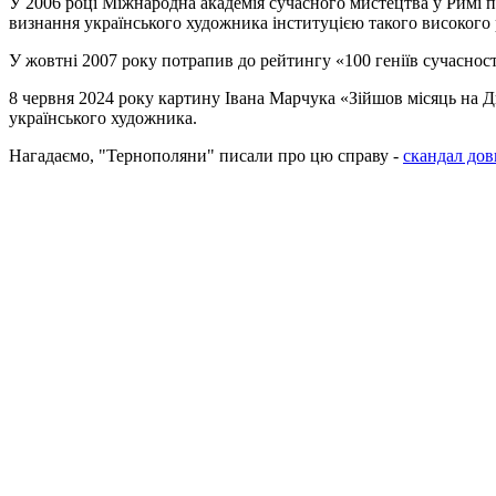
У 2006 році Міжнародна академія сучасного мистецтва у Римі п
визнання українського художника інституцією такого високого 
У жовтні 2007 року потрапив до рейтингу «100 геніїв сучасності
8 червня 2024 року картину Івана Марчука «Зійшов місяць на Д
українського художника.
Нагадаємо, "Тернополяни" писали про цю справу -
скандал дов