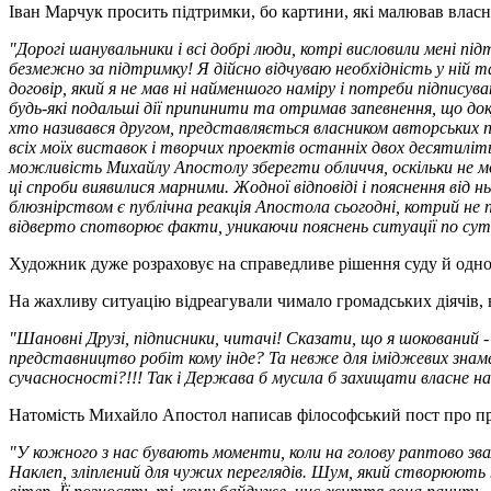
Іван Марчук просить підтримки, бо картини, які малював власни
"Дорогі шанувальники і всі добрі люди, котрі висловили мені пі
безмежно за підтримку! Я дійсно відчуваю необхідність у ній т
договір, який я не мав ні найменшого наміру і потреби підписув
будь-які подальші дії припинити та отримав запевнення, що доку
хто називався другом, представляється власником авторських п
всіх моїх виставок і творчих проектів останніх двох десятиліт
можливість Михайлу Апостолу зберегти обличчя, оскільки не м
ці спроби виявилися марними. Жодної відповіді і пояснення від нь
блюзнірством є публічна реакція Апостола сьогодні, котрий не
відверто спотворює факти, уникаючи пояснень ситуації по суті.
Художник дуже розраховує на справедливе рішення суду й одноч
На жахливу ситуацію відреагували чимало громадських діячів, 
"Шановні Друзі, підписники, читачі! Сказати, що я шокований - 
представництво робіт кому інде? Та невже для іміджевих знаме
сучасносності?!!! Так і Держава б мусила б захищати власне н
Натомість Михайло Апостол написав філософський пост про п
"У кожного з нас бувають моменти, коли на голову раптово звал
Наклеп, зліплений для чужих переглядів. Шум, який створюють