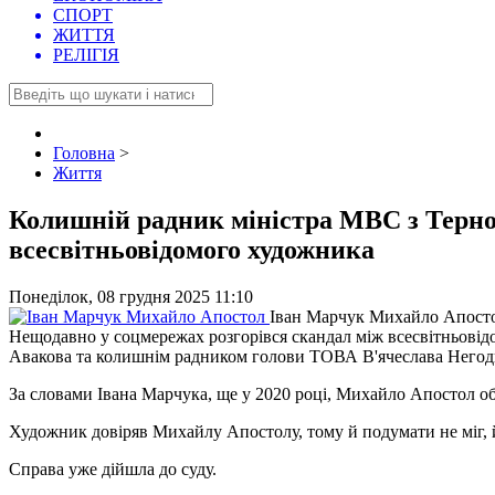
СПОРТ
ЖИТТЯ
РЕЛІГІЯ
Головна
>
Життя
Колишній радник міністра МВС з Терн
всесвітньовідомого художника
Понеділок, 08 грудня 2025 11:10
Іван Марчук Михайло Апост
Нещодавно у соцмережах розгорівся скандал між всесвітньов
Авакова та колишнім радником голови ТОВА В'ячеслава Него
За словами Івана Марчука, ще у 2020 році, Михайло Апостол 
Художник довіряв Михайлу Апостолу, тому й подумати не міг, й
Справа уже дійшла до суду.