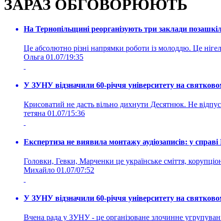
ЗАРАЗ ОБГОВОРЮЮТЬ
На Тернопільщині реорганізують три заклади позашкіль
Це абсолютно різні напрямки роботи із молоддю. Це нігелі
Ольга
01.07/19:35
У ЗУНУ відзначили 60-річчя університету на святково
Крисоватий не дасть вільно дихнути Десятнюк. Не відпус
тетяна
01.07/15:36
Експертиза не виявила монтажу аудіозаписів: у справ
Головки, Гевки, Марченки це українське сміття, корупціоне
Михайло
01.07/07:52
У ЗУНУ відзначили 60-річчя університету на святково
Вчена рада у ЗУНУ - це організоване злочинне угруп