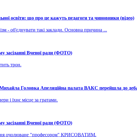
ної освіти: що про це кажуть педагоги та чиновники (відео)
зм - об'єднувати такі заклади. Основна причина ...
му засіданні Вченої ради (ФОТО)
тить трон.
і Михайла Головка Апеляційна палата ВАКС перейшла до дебат
ри і їхнє місце за гратами.
му засіданні Вченої ради (ФОТО)
ування очолюване "професором" КРИСОВАТИМ.