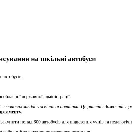
нсування на шкільні автобуси
 автобусів.
 обласної державної адміністрації.
 із ключових завдань освітньої політики. Це рішення дозволить 
артаменту.
купити понад 600 автобусів для підвезення учнів та педагогічн
ї субвенції за рахунок додаткового розподілу.