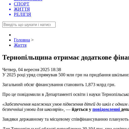
СПОРТ
ЖИТТЯ
РЕЛІГІЯ
Головна
>
Життя
Тернопільщина отримає додаткове фіна
Четвер, 04 вересня 2025 18:38
У 2025 році уряд спрямував 500 млн грн на придбання шкільних
Загальний обсяг фінансування становить 1,873 млрд грн.
Про це повідомили в Департаменті освіти і науки Тернопільської
«Забезпечення належних умов підвезення дітей до шкіл є одним
безпечніші умови для школярів»,
—
йдеться у
повідомленні
деп
Завдяки державному та місцевому співфінансуванню планують за
Для Тернопільської області передбачено 30,194 тис. грн освітньо