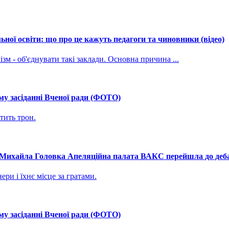
ної освіти: що про це кажуть педагоги та чиновники (відео)
зм - об'єднувати такі заклади. Основна причина ...
му засіданні Вченої ради (ФОТО)
тить трон.
і Михайла Головка Апеляційна палата ВАКС перейшла до дебат
ри і їхнє місце за гратами.
му засіданні Вченої ради (ФОТО)