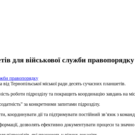
тів для військової служби правопорядку
від Тернопільської міської ради десять сучасних планшетів.
ість роботи підрозділу та покращить координацію завдань на міс
датність” за конкретними запитами підрозділу.
, координувати дії та підтримувати постійний зв’язок з команд
нформації, дозволять ефективно документувати процеси та значн
я підрозділів, які працюють у різних локаціях.