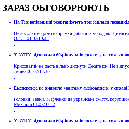
ЗАРАЗ ОБГОВОРЮЮТЬ
На Тернопільщині реорганізують три заклади позашкіль
Це абсолютно різні напрямки роботи із молоддю. Це нігелі
Ольга
01.07/19:35
У ЗУНУ відзначили 60-річчя університету на святково
Крисоватий не дасть вільно дихнути Десятнюк. Не відпус
тетяна
01.07/15:36
Експертиза не виявила монтажу аудіозаписів: у справ
Головки, Гевки, Марченки це українське сміття, корупціоне
Михайло
01.07/07:52
У ЗУНУ відзначили 60-річчя університету на святково