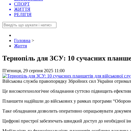
СПОРТ
ЖИТТЯ
РЕЛІГІЯ
Головна
>
Життя
Тернопіль для ЗСУ: 10 сучасних планше
П'ятниця, 29 серпня 2025 11:00
Військова служба правопорядку Збройних сил України отримала 
Це високотехнологічне обладнання суттєво підвищить ефективн
Планшети надійшли до військових у рамках програми “Обороноз
Таке обладнання дозволить оперативно опрацьовувати документи
Цифрові пристрої забезпечать швидкий доступ до необхідної і
Мобільність та функціональність планшетів особливо важлива дл