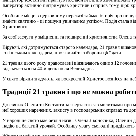
Імператор активно підтримував християн і сприяв тому, щоб хр
Особливе місце в церковному переказі займає історія про пошу
знайти святиню - ці пошуки увінчалися успіхом. Подія стала в
Христового.
За свої заслуги у зміцненні та поширенні християнства Олена т
Віруючі, які дотримуються старого календаря, 21 травня вшанову
юліанським календарем, про звичаї та заборони цієї дати.
21 травня цього року православні відзначають одне з 12 головни
відзначається на 40-й день після Великодня.
У свято віряни згадують, як воскреслий Христос вознісся на неб
Традиції 21 травня і що не можна робит
До святих Олени та Костянтина звертаються з молитвами про мир
неї хороших наречених, захисту в господарських справах та до
У народі це свято має безліч назв - Олена Льоносійка, Оленин д
надію на багатий урожай. Особливу увагу сьогодні приділяють п