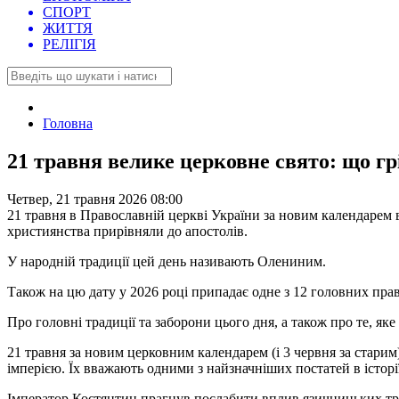
СПОРТ
ЖИТТЯ
РЕЛІГІЯ
Головна
21 травня велике церковне свято: що гр
Четвер, 21 травня 2026 08:00
21 травня в Православній церкві України за новим календарем 
християнства прирівняли до апостолів.
У народній традиції цей день називають Олениним.
Також на цю дату у 2026 році припадає одне з 12 головних пра
Про головні традиції та заборони цього дня, а також про те, як
21 травня за новим церковним календарем (і 3 червня за старим
імперією. Їх вважають одними з найзначніших постатей в історі
Імператор Костянтин прагнув послабити вплив язичницьких трад