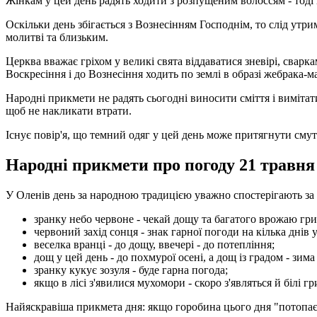
Жінкам у цей день радять ходити з розпущеним волоссям - тоді 
Оскільки день збігається з Вознесінням Господнім, то слід утр
молитві та близьким.
Церква вважає гріхом у великі свята віддаватися зневірі, сварк
Воскресіння і до Вознесіння ходить по землі в образі жебрака-м
Народні прикмети не радять сьогодні виносити сміття і вимітат
щоб не накликати втрати.
Існує повір'я, що темний одяг у цей день може притягнути смуто
Народні прикмети про погоду 21 травня
У Оленів день за народною традицією уважно спостерігають за 
зранку небо червоне - чекай дощу та багатого врожаю гри
червоний захід сонця - знак гарної погоди на кілька днів 
веселка вранці - до дощу, ввечері - до потепління;
дощ у цей день - до похмурої осені, а дощ із градом - зим
зранку кукує зозуля - буде гарна погода;
якщо в лісі з'явилися мухомори - скоро з'являться й білі гр
Найяскравіша прикмета дня: якщо горобина цього дня "потопає"