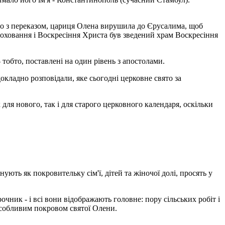
дно з переказом, цариця Олена вирушила до Єрусалима, щоб
поховання і Воскресіння Христа був зведений храм Воскресіння
тобто, поставлені на один рівень з апостолами.
окладно розповідали, яке сьогодні церковне свято за
для нового, так і для старого церковного календаря, оскільки
ють як покровительку сім'ї, дітей та жіночої долі, просять у
чник - і всі вони відображають головне: пору сільських робіт і
 особливим покровом святої Олени.