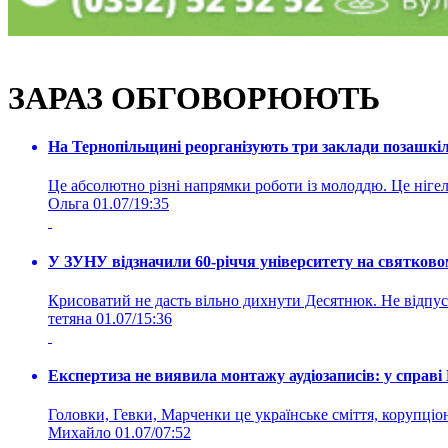
ЗАРАЗ ОБГОВОРЮЮТЬ
На Тернопільщині реорганізують три заклади позашкіль
Це абсолютно різні напрямки роботи із молоддю. Це нігелі
Ольга
01.07/19:35
У ЗУНУ відзначили 60-річчя університету на святково
Крисоватий не дасть вільно дихнути Десятнюк. Не відпус
тетяна
01.07/15:36
Експертиза не виявила монтажу аудіозаписів: у справ
Головки, Гевки, Марченки це українське сміття, корупціоне
Михайло
01.07/07:52