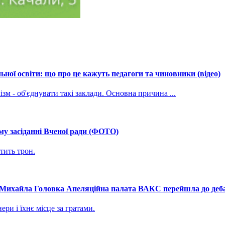
ної освіти: що про це кажуть педагоги та чиновники (відео)
зм - об'єднувати такі заклади. Основна причина ...
му засіданні Вченої ради (ФОТО)
тить трон.
і Михайла Головка Апеляційна палата ВАКС перейшла до дебат
ри і їхнє місце за гратами.