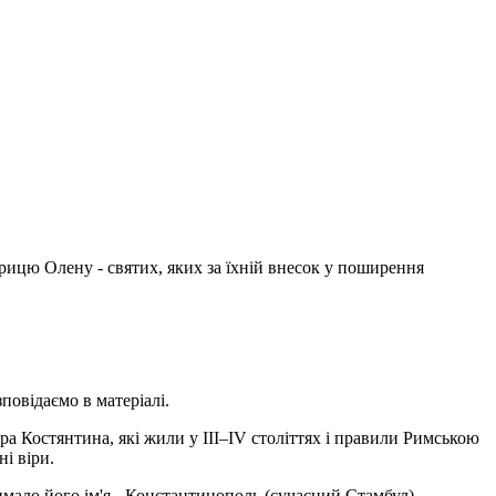
рицю Олену - святих, яких за їхній внесок у поширення
повідаємо в матеріалі.
ра Костянтина, які жили у III–IV століттях і правили Римською
і віри.
мало його ім'я - Константинополь (сучасний Стамбул).