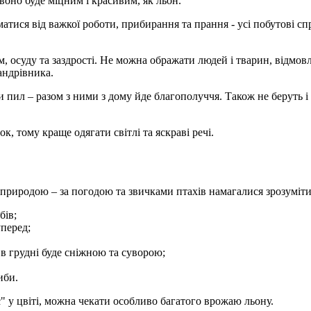
воно буде міцним і красивим, як льон.
иматися від важкої роботи, прибирання та прання - усі побутові 
ам, осуду та заздрості. Не можна ображати людей і тварин, відмов
андрівника.
и пил – разом з ними з дому йде благополуччя. Також не беруть 
к, тому краще одягати світлі та яскраві речі.
природою – за погодою та звичками птахів намагалися зрозуміти
бів;
уперед;
а в грудні буде сніжною та суворою;
иби.
 у цвіті, можна чекати особливо багатого врожаю льону.