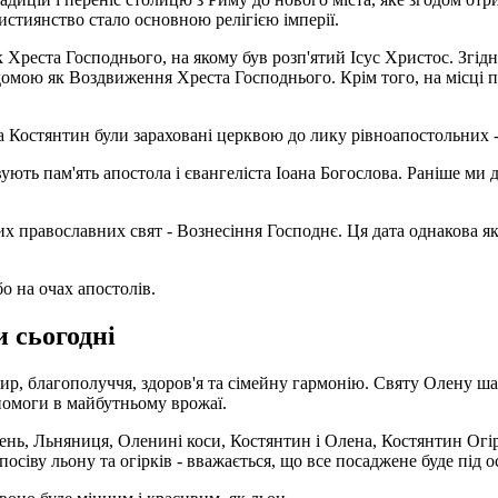
истиянство стало основною релігією імперії.
к Хреста Господнього, на якому був розп'ятий Ісус Христос. Згі
ідомою як Воздвиження Хреста Господнього. Крім того, на місці 
а Костянтин були зараховані церквою до лику рівноапостольних - 
ють пам'ять апостола і євангеліста Іоана Богослова. Раніше ми д
х православних свят - Вознесіння Господнє. Ця дата однакова як 
о на очах апостолів.
и сьогодні
, благополуччя, здоров'я та сімейну гармонію. Святу Олену шану
помоги в майбутньому врожаї.
ень, Льняниця, Оленині коси, Костянтин і Олена, Костянтин Огіро
осіву льону та огірків - вважається, що все посаджене буде під