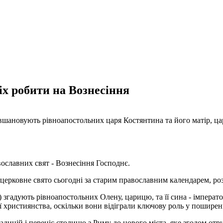
іх робити на Вознесіння
вшановують рівноапостольних царя Костянтина та його матір, ца
вославних свят - Вознесіння Господнє.
е церковне свято сьогодні за старим православним календарем, роз
) згадують рівноапостольних Олену, царицю, та її сина - імперато
ї християнства, оскільки вони відіграли ключову роль у поширенн
ицій і переніс столицю з Риму до нового міста, яке згодом отри