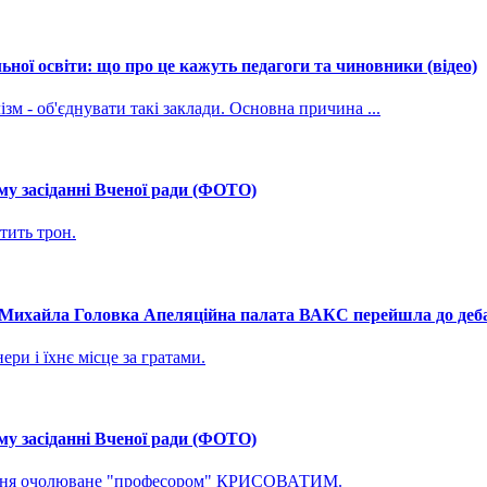
ної освіти: що про це кажуть педагоги та чиновники (відео)
зм - об'єднувати такі заклади. Основна причина ...
му засіданні Вченої ради (ФОТО)
тить трон.
і Михайла Головка Апеляційна палата ВАКС перейшла до дебат
ри і їхнє місце за гратами.
му засіданні Вченої ради (ФОТО)
ування очолюване "професором" КРИСОВАТИМ.