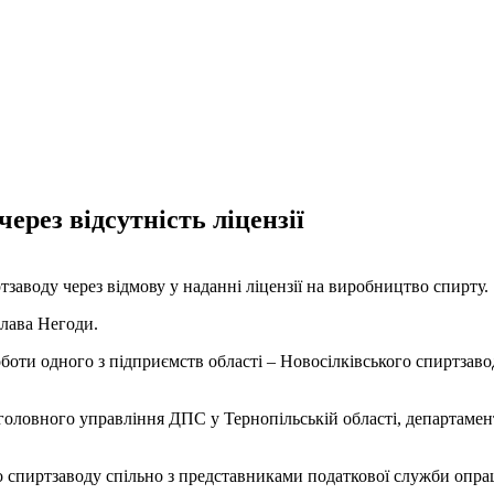
ерез відсутність ліцензії
заводу через відмову у наданні ліцензії на виробництво спирту.
лава Негоди.
боти одного з підприємств області – Новосілківського спиртза
а головного управління ДПС у Тернопільській області, департаме
го спиртзаводу спільно з представниками податкової служби опр