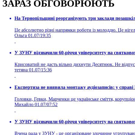
ЗАРАЗ ОБГОВОРЮЮТЬ
На Тернопільщині реорганізують три заклади позашкіль
Це абсолютно різні напрямки роботи із молоддю. Це нігелі
Ольга
01.07/19:35
У ЗУНУ відзначили 60-річчя університету на святково
Крисоватий не дасть вільно дихнути Десятнюк. Не відпус
тетяна
01.07/15:36
Експертиза не виявила монтажу аудіозаписів: у справ
Головки, Гевки, Марченки це українське сміття, корупціоне
Михайло
01.07/07:52
У ЗУНУ відзначили 60-річчя університету на святково
Вчена рада у ЗУНУ - це організоване злочинне угруп