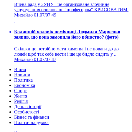
Вчена рада у ЗУНУ - це організоване злочинне
угрупування очолюване "професором" КРИСОВАТИМ.
Михайло
01.07/07:49
Колишній чоловік помічниці Людмили Марченко
заявив, що вона замовила його вбивство? (фото)
Скільки це потрібно мати хамства і не поваги до до
людей щоб так себе вести і ще це бидло сидить у ...
Михайло
01.07/07:47
Війна
Новини
Політика
Економіка
Спорт
Життя
Релігія
День в історії
Особистості
Бізнес та фінанси
Політична думка