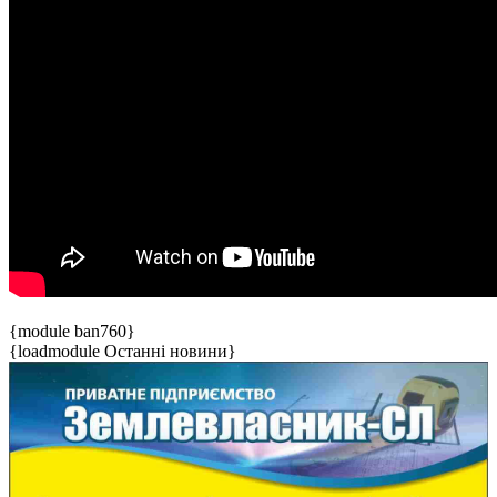
{module ban760}
{loadmodule Останні новини}