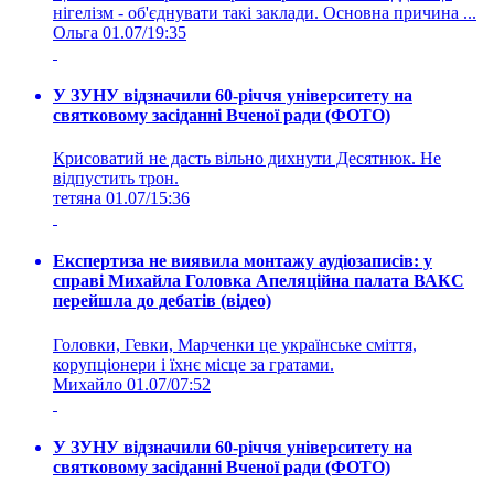
нігелізм - об'єднувати такі заклади. Основна причина ...
Ольга
01.07/19:35
У ЗУНУ відзначили 60-річчя університету на
святковому засіданні Вченої ради (ФОТО)
Крисоватий не дасть вільно дихнути Десятнюк. Не
відпустить трон.
тетяна
01.07/15:36
Експертиза не виявила монтажу аудіозаписів: у
справі Михайла Головка Апеляційна палата ВАКС
перейшла до дебатів (відео)
Головки, Гевки, Марченки це українське сміття,
корупціонери і їхнє місце за гратами.
Михайло
01.07/07:52
У ЗУНУ відзначили 60-річчя університету на
святковому засіданні Вченої ради (ФОТО)