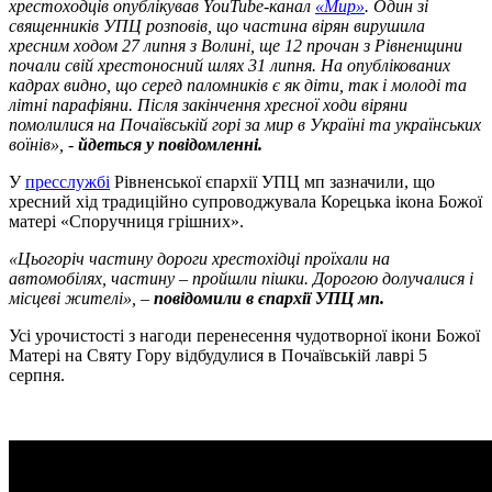
хрестоходців опублікував YouTube-канал
«Мир»
. Один зі
священників УПЦ розповів, що частина вірян вирушила
хресним ходом 27 липня з Волині, ще 12 прочан з Рівненщини
почали свій хрестоносний шлях 31 липня. На опублікованих
кадрах видно, що серед паломників є як діти, так і молоді та
літні парафіяни. Після закінчення хресної ходи віряни
помолилися на Почаївській горі за мир в Україні та українських
воїнів», -
йдеться у повідомленні.
У
пресслужбі
Рівненської єпархії УПЦ мп зазначили, що
хресний хід традиційно супроводжувала Корецька ікона Божої
матері «Споручниця грішних».
«Цьогоріч частину дороги хрестохідці проїхали на
автомобілях, частину – пройшли пішки. Дорогою долучалися і
місцеві жителі», –
повідомили в єпархії УПЦ мп.
Усі урочистості з нагоди перенесення чудотворної ікони Божої
Матері на Святу Гору відбудулися в Почаївській лаврі 5
серпня.