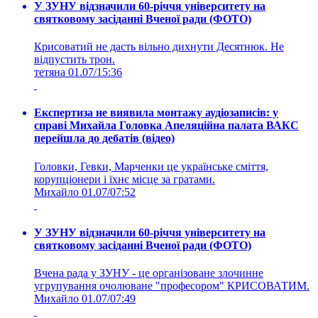
У ЗУНУ відзначили 60-річчя університету на
святковому засіданні Вченої ради (ФОТО)
Крисоватий не дасть вільно дихнути Десятнюк. Не
відпустить трон.
тетяна
01.07/15:36
Експертиза не виявила монтажу аудіозаписів: у
справі Михайла Головка Апеляційна палата ВАКС
перейшла до дебатів (відео)
Головки, Гевки, Марченки це українське сміття,
корупціонери і їхнє місце за гратами.
Михайло
01.07/07:52
У ЗУНУ відзначили 60-річчя університету на
святковому засіданні Вченої ради (ФОТО)
Вчена рада у ЗУНУ - це організоване злочинне
угрупування очолюване "професором" КРИСОВАТИМ.
Михайло
01.07/07:49