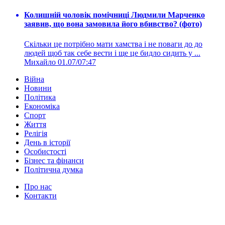
Колишній чоловік помічниці Людмили Марченко
заявив, що вона замовила його вбивство? (фото)
Скільки це потрібно мати хамства і не поваги до до
людей щоб так себе вести і ще це бидло сидить у ...
Михайло
01.07/07:47
Війна
Новини
Політика
Економіка
Спорт
Життя
Релігія
День в історії
Особистості
Бізнес та фінанси
Політична думка
Про нас
Контакти