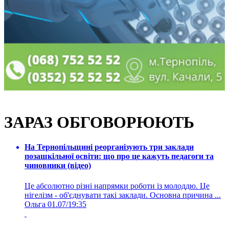
ЗАРАЗ ОБГОВОРЮЮТЬ
На Тернопільщині реорганізують три заклади
позашкільної освіти: що про це кажуть педагоги та
чиновники (відео)
Це абсолютно різні напрямки роботи із молоддю. Це
нігелізм - об'єднувати такі заклади. Основна причина ...
Ольга
01.07/19:35