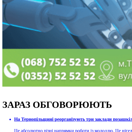
ЗАРАЗ ОБГОВОРЮЮТЬ
На Тернопільщині реорганізують три заклади позашкіль
Це абсолютно різні напрямки роботи із молоддю. Це нігелі