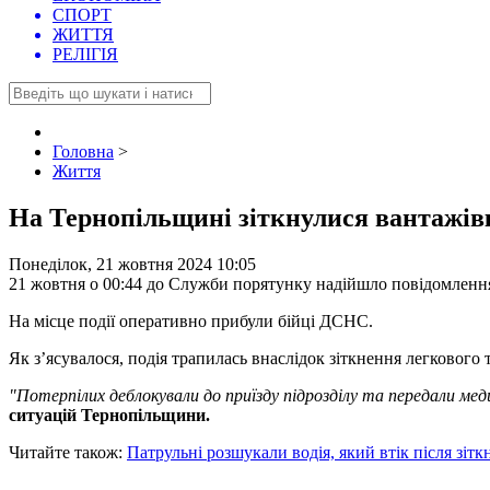
СПОРТ
ЖИТТЯ
РЕЛІГІЯ
Головна
>
Життя
На Тернопільщині зіткнулися вантажівка
Понеділок, 21 жовтня 2024 10:05
21 жовтня о 00:44 до Служби порятунку надійшло повідомлення
На місце події оперативно прибули бійці ДСНС.
Як з’ясувалося, подія трапилась внаслідок зіткнення легкового 
"Потерпілих деблокували до приїзду підрозділу та передали ме
ситуацій Тернопільщини.
Читайте також:
Патрульні розшукали водія, який втік після зіткн