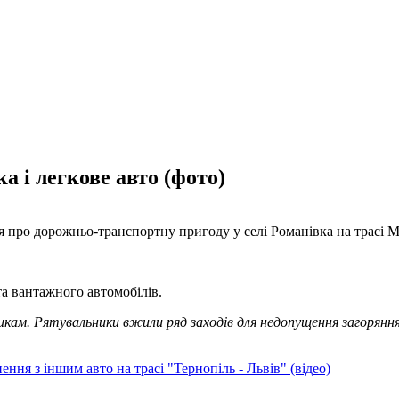
 і легкове авто (фото)
 про дорожньо-транспортну пригоду у селі Романівка на трасі М
та вантажного автомобілів.
дикам. Рятувальники вжили ряд заходів для недопущення загорянн
ення з іншим авто на трасі "Тернопіль - Львів" (відео)