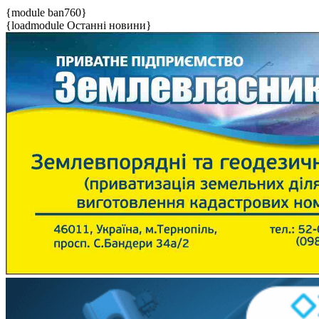
{module ban760}
{loadmodule Останні новини}