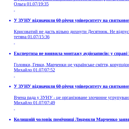
Ольга
01.07/19:35
У ЗУНУ відзначили 60-річчя університету на святково
Крисоватий не дасть вільно дихнути Десятнюк. Не відпус
тетяна
01.07/15:36
Експертиза не виявила монтажу аудіозаписів: у справ
Головки, Гевки, Марченки це українське сміття, корупціоне
Михайло
01.07/07:52
У ЗУНУ відзначили 60-річчя університету на святково
Вчена рада у ЗУНУ - це організоване злочинне угруп
Михайло
01.07/07:49
Колишній чоловік помічниці Людмили Марченко заявив