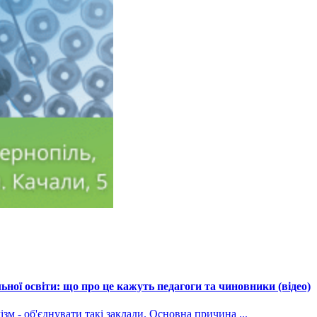
ної освіти: що про це кажуть педагоги та чиновники (відео)
зм - об'єднувати такі заклади. Основна причина ...