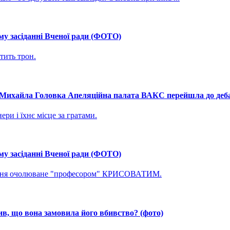
му засіданні Вченої ради (ФОТО)
тить трон.
і Михайла Головка Апеляційна палата ВАКС перейшла до дебат
ри і їхнє місце за гратами.
му засіданні Вченої ради (ФОТО)
ування очолюване "професором" КРИСОВАТИМ.
, що вона замовила його вбивство? (фото)