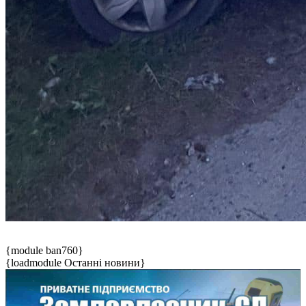
{module ban760}
{loadmodule Останні новини}