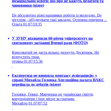
позашкільної освіти: що про це кажуть педагоги та
чиновники (відео)
Це абсолютно різні напрямки роботи із молоддю. Це
нігелізм - об'єднувати такі заклади. Основна причина ...
Ольга
01.07/19:35
У ЗУНУ відзначили 60-річчя університету на
святковому засіданні Вченої ради (ФОТО)
Крисоватий не дасть вільно дихнути Десятнюк. Не
відпустить трон.
тетяна
01.07/15:36
Експертиза не виявила монтажу аудіозаписів: у
справі Михайла Головка Апеляційна палата ВАКС
перейшла до дебатів (відео)
Головки, Гевки, Марченки це українське сміття,
корупціонери і їхнє місце за гратами.
Михайло
01.07/07:52