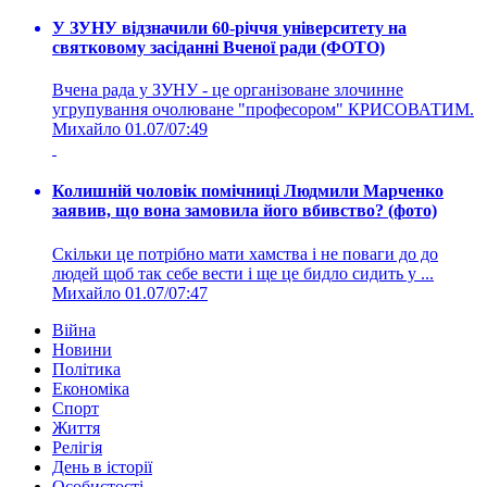
У ЗУНУ відзначили 60-річчя університету на
святковому засіданні Вченої ради (ФОТО)
Вчена рада у ЗУНУ - це організоване злочинне
угрупування очолюване "професором" КРИСОВАТИМ.
Михайло
01.07/07:49
Колишній чоловік помічниці Людмили Марченко
заявив, що вона замовила його вбивство? (фото)
Скільки це потрібно мати хамства і не поваги до до
людей щоб так себе вести і ще це бидло сидить у ...
Михайло
01.07/07:47
Війна
Новини
Політика
Економіка
Спорт
Життя
Релігія
День в історії
Особистості