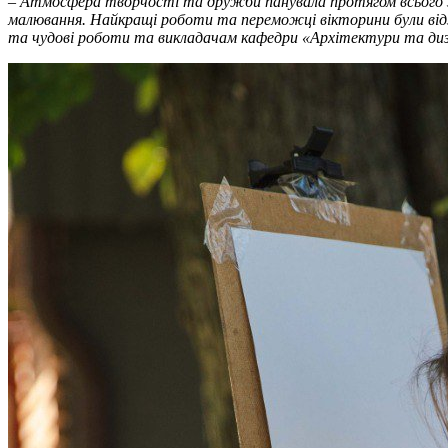
– Атмосфера творчості та дружби панувала протягом всього зах
малювання. Найкращі роботи та переможці вікторини були відз
та чудові роботи та викладачам кафедри «Архітектури та ди