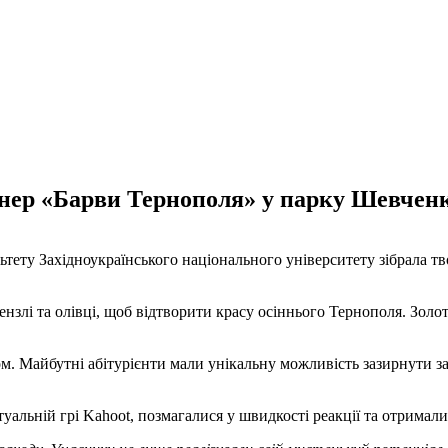
енер «Барви Тернополя» у парку Шевченк
ьтету Західноукраїнського національного університету зібрала т
ензлі та олівці, щоб відтворити красу осіннього Тернополя. Золо
том. Майбутні абітурієнти мали унікальну можливість зазирнути 
туальній грі Kahoot, позмагалися у швидкості реакції та отримал