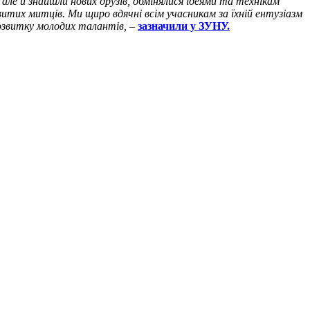
ле й знайшли нових друзів, обмінялися ідеями та технікам
тих митців. Ми щиро вдячні всім учасникам за їхній ентузіазм
озвитку молодих талантів, –
зазначили у ЗУНУ.