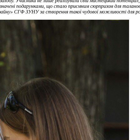
оду. Учасники не лише реалізували свій мистецький потенціал, а
начені подарунками, що стало приємним сюрпризом для таланови
зайну» СГФ ЗУНУ за створення такої чудової можливості для р