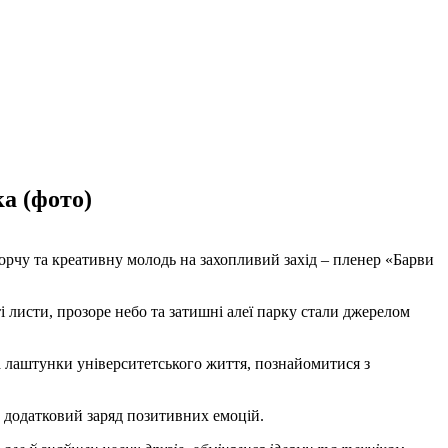
а (фото)
ворчу та креативну молодь на захопливий захід – пленер «Барви
ті листи, прозоре небо та затишні алеї парку стали джерелом
за лаштунки університетського життя, познайомитися з
и додатковий заряд позитивних емоцій.