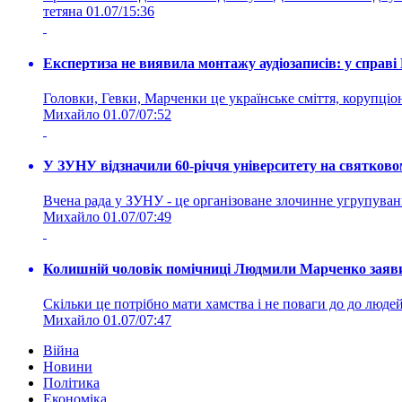
тетяна
01.07/15:36
Експертиза не виявила монтажу аудіозаписів: у справ
Головки, Гевки, Марченки це українське сміття, корупціоне
Михайло
01.07/07:52
У ЗУНУ відзначили 60-річчя університету на святково
Вчена рада у ЗУНУ - це організоване злочинне угруп
Михайло
01.07/07:49
Колишній чоловік помічниці Людмили Марченко заявив
Скільки це потрібно мати хамства і не поваги до до людей 
Михайло
01.07/07:47
Війна
Новини
Політика
Економіка