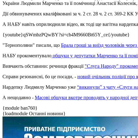
України Людмили Марченко та її помічниці Анастасії Колеснік
Дії обвинувачених кваліфіковані за ч. 2 ст. 28 ч. 2 ст. 369-2 КК 
А НАБУ навіть оприлюднили відео, як тоді ще вагітна нардепка
{youtube}qSWmbzPQwBY?si=cb4M9660Bt65Y_ce{/youtube}
"Тернополяни" писали, що
Брала гроші за виїзд чоловіків чер
НАБУ прокоментувало
обшуки у депутатки Марченко та її помі
Вивчають обставини: речниця фракції
"Слуга Народу" прокоме
Справи резонансні, бо це посади, -
новий очільник поліції про
Нардепку Людмилу Марченко уже
“викинули” з чату «Слуги на
А нещодавно -
Масові обшуки вкотре проводять у народної де
{module ban760}
{loadmodule Останні новини}