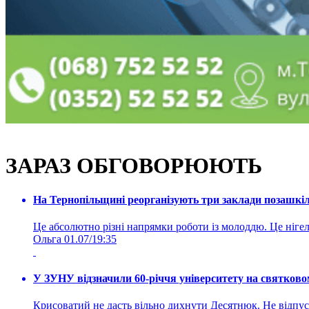
ЗАРАЗ ОБГОВОРЮЮТЬ
На Тернопільщині реорганізують три заклади позашкіль
Це абсолютно різні напрямки роботи із молоддю. Це нігелі
Ольга
01.07/19:35
У ЗУНУ відзначили 60-річчя університету на святково
Крисоватий не дасть вільно дихнути Десятнюк. Не відпус