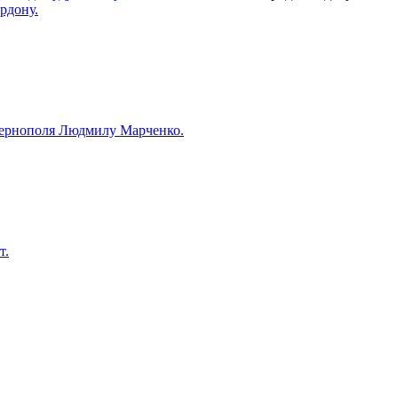
рдону.
з Тернополя Людмилу Марченко.
т.