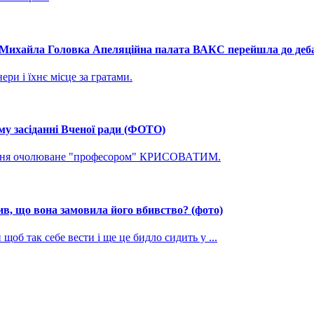
і Михайла Головка Апеляційна палата ВАКС перейшла до дебат
ри і їхнє місце за гратами.
му засіданні Вченої ради (ФОТО)
ування очолюване "професором" КРИСОВАТИМ.
, що вона замовила його вбивство? (фото)
щоб так себе вести і ще це бидло сидить у ...