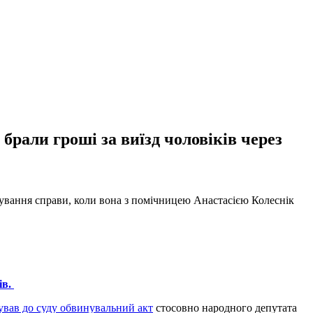
брали гроші за виїзд чоловіків через
ування справи, коли вона з помічницею Анастасією Колеснік
ів.
ував до суду обвинувальний акт
стосовно народного депутата