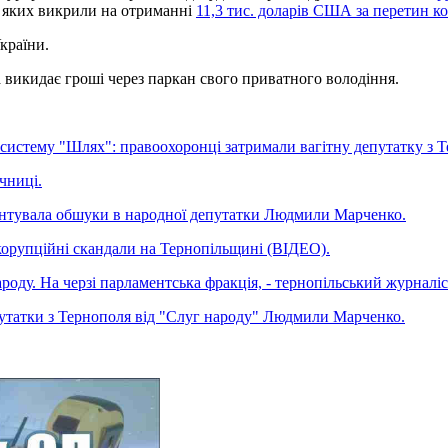
, яких викрили на отриманні
11,3 тис. доларів США за перетин ко
України.
 викидає гроші через паркан свого приватного володіння.
ез систему "Шлях": правоохоронці затримали вагітну депутатку 
чниці.
нтувала обшуки в народної депутатки Людмили Марченко.
 корупційні скандали на Тернопільщині (ВІДЕО).
роду. На черзі парламентська фракція, - тернопільський журналіс
путатки з Тернополя від "Слуг народу" Людмили Марченко.