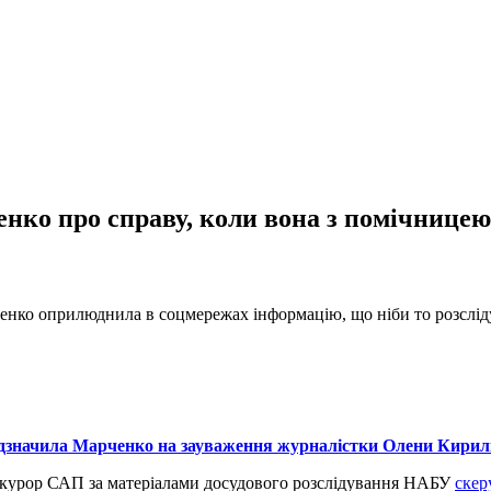
ко про справу, коли вона з помічницею 
енко оприлюднила в соцмережах інформацію, що ніби то розслід
ідзначила Марченко на зауваження журналістки Олени Кирил
рокурор САП за матеріалами досудового розслідування НАБУ
скер