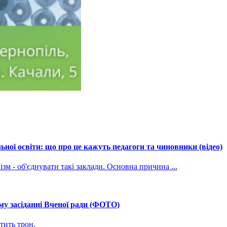
ної освіти: що про це кажуть педагоги та чиновники (відео)
зм - об'єднувати такі заклади. Основна причина ...
му засіданні Вченої ради (ФОТО)
тить трон.