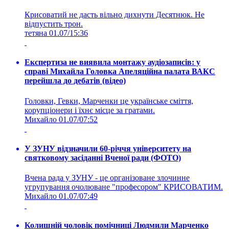
Крисоватий не дасть вільно дихнути Десятнюк. Не
відпустить трон.
тетяна
01.07/15:36
Експертиза не виявила монтажу аудіозаписів: у
справі Михайла Головка Апеляційна палата ВАКС
перейшла до дебатів (відео)
Головки, Гевки, Марченки це українське сміття,
корупціонери і їхнє місце за гратами.
Михайло
01.07/07:52
У ЗУНУ відзначили 60-річчя університету на
святковому засіданні Вченої ради (ФОТО)
Вчена рада у ЗУНУ - це організоване злочинне
угрупування очолюване "професором" КРИСОВАТИМ.
Михайло
01.07/07:49
Колишній чоловік помічниці Людмили Марченко