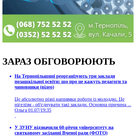
ЗАРАЗ ОБГОВОРЮЮТЬ
На Тернопільщині реорганізують три заклади
позашкільної освіти: що про це кажуть педагоги та
чиновники (відео)
Це абсолютно різні напрямки роботи із молоддю. Це
нігелізм - об'єднувати такі заклади. Основна причина ...
Ольга
01.07/19:35
У ЗУНУ відзначили 60-річчя університету на
святковому засіданні Вченої ради (ФОТО)