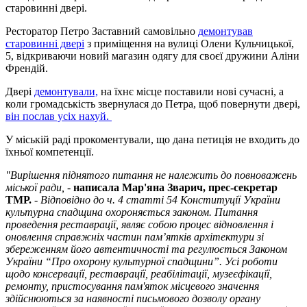
старовинні двері.
Ресторатор Петро Заставний самовільно
демонтував
старовинні двері
з приміщення на вулиці Олени Кульчицької,
5, відкриваючи новий магазин одягу для своєї дружини Аліни
Френдій.
Двері
демонтували,
на їхнє місце поставили нові сучасні, а
коли громадськість звернулася до Петра, щоб повернути двері,
він послав усіх нахуй.
У міській раді прокоментували, що дана петиція не входить до
їхньої компетенції.
"Вирішення піднятого питання не належить до повноважень
міської ради,
-
написала Мар'яна Зварич, прес-секретар
ТМР.
-
Відповідно до ч. 4 статті 54 Конституції України
культурна спадщина охороняється законом. Питання
проведення реставрації, являє собою процес відновлення і
оновлення справжніх частин пам’ятків архітектури зі
збереженням його автентичності та регулюється Законом
України “Про охорону культурної спадщини”. Усі роботи
щодо консервації, реставрації, реабілітації, музеєфікації,
ремонту, пристосування пам'яток місцевого значення
здійснюються за наявності письмового дозволу органу