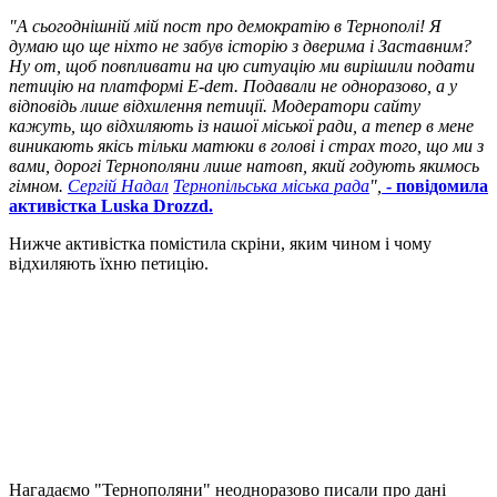
"А сьогоднішній мій пост про демократію в Тернополі! Я
думаю що ще ніхто не забув історію з дверима і Заставним?
Ну от, щоб повпливати на цю ситуацію ми вирішили подати
петицію на платформі E-dem. Подавали не одноразово, а у
відповідь лише відхилення петиції. Модератори сайту
кажуть, що відхиляють із нашої міської ради, а тепер в мене
виникають якісь тільки матюки в голові і страх того, що ми з
вами, дорогі Тернополяни лише натовп, який годують якимось
гімном.
Сергій Надал
Тернопільська міська рада
",
- повідомила
активістка Luska Drozzd.
Нижче активістка помістила скріни, яким чином і чому
відхиляють їхню петицію.
Нагадаємо "Тернополяни" неодноразово писали про дані