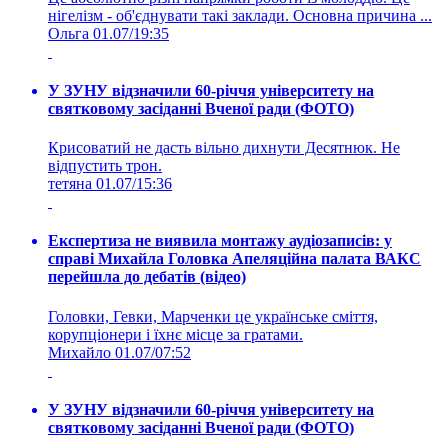
нігелізм - об'єднувати такі заклади. Основна причина ...
Ольга
01.07/19:35
У ЗУНУ відзначили 60-річчя університету на
святковому засіданні Вченої ради (ФОТО)
Крисоватий не дасть вільно дихнути Десятнюк. Не
відпустить трон.
тетяна
01.07/15:36
Експертиза не виявила монтажу аудіозаписів: у
справі Михайла Головка Апеляційна палата ВАКС
перейшла до дебатів (відео)
Головки, Гевки, Марченки це українське сміття,
корупціонери і їхнє місце за гратами.
Михайло
01.07/07:52
У ЗУНУ відзначили 60-річчя університету на
святковому засіданні Вченої ради (ФОТО)