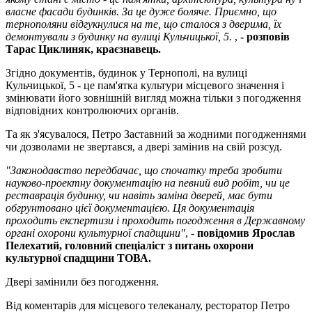
власне фасади будинків. За це дуже боляче. Приємно, що
тернополяни відгукнулися на те, що сталося з дверима, їх
демонтували з будинку на вулиці Кульчицької, 5.
,
- розповів
Тарас Циклиняк, краєзнавець.
Згідно документів, будинок у Тернополі, на вулиці
Кульчицької, 5 - це пам'ятка культури місцевого значення і
змінювати його зовнішній вигляд можна тільки з погодження
відповідних контролюючих органів.
Та як з'ясувалося, Петро Заставний за жодними погодженнями
чи дозволами не звертався, а двері замінив на свій розсуд.
"Законодавство передбачає, що спочатку треба зробити
науково-проектну документацію на певний вид робіт, чи це
реставрація будинку, чи навіть заміна дверей, має бути
обгрунтовано цієї документацією. Ця документація
проходить експертизи і проходить погодження в Державному
органі охорони культурної спадщини"
, -
повідомив Ярослав
Пелехатий, головний спеціаліст з питань охорони
культурної спадщини ТОВА.
Двері замінили без погодження.
Від коментарів для місцевого телеканалу, ресторатор Петро