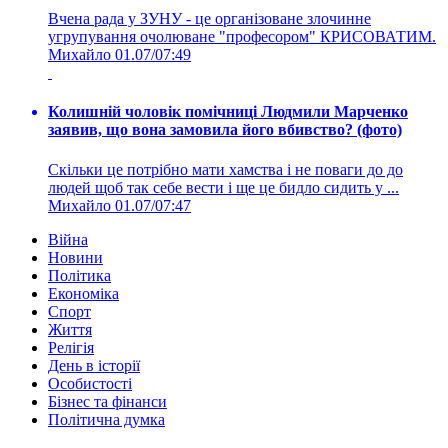
Вчена рада у ЗУНУ - це організоване злочинне
угрупування очолюване "професором" КРИСОВАТИМ.
Михайло
01.07/07:49
Колишній чоловік помічниці Людмили Марченко
заявив, що вона замовила його вбивство? (фото)
Скільки це потрібно мати хамства і не поваги до до
людей щоб так себе вести і ще це бидло сидить у ...
Михайло
01.07/07:47
Війна
Новини
Політика
Економіка
Спорт
Життя
Релігія
День в історії
Особистості
Бізнес та фінанси
Політична думка