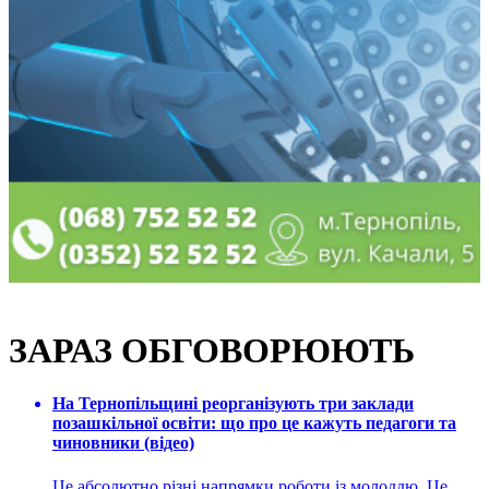
ЗАРАЗ ОБГОВОРЮЮТЬ
На Тернопільщині реорганізують три заклади
позашкільної освіти: що про це кажуть педагоги та
чиновники (відео)
Це абсолютно різні напрямки роботи із молоддю. Це