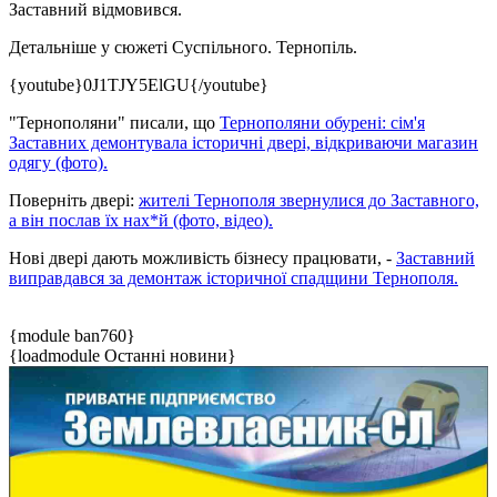
Заставний відмовився.
Детальніше у сюжеті Суспільного. Тернопіль.
{youtube}0J1TJY5ElGU{/youtube}
"Тернополяни" писали, що
Тернополяни обурені: сім'я
Заставних демонтувала історичні двері, відкриваючи магазин
одягу (фото).
Поверніть двері:
жителі Тернополя звернулися до Заставного,
а він послав їх нах*й (фото, відео).
Нові двері дають можливість бізнесу працювати, -
Заставний
виправдався за демонтаж історичної спадщини Тернополя.
{module ban760}
{loadmodule Останні новини}