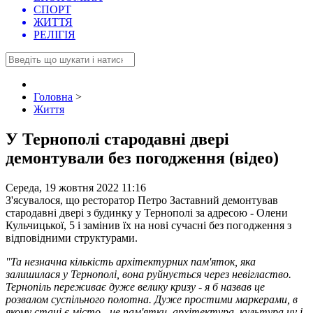
СПОРТ
ЖИТТЯ
РЕЛІГІЯ
Головна
>
Життя
У Тернополі стародавні двері
демонтували без погодження (відео)
Середа, 19 жовтня 2022 11:16
З'ясувалося, що ресторатор Петро Заставний демонтував
стародавні двері з будинку у Тернополі за адресою - Олени
Кульчицької, 5 і замінив їх на нові сучасні без погодження з
відповідними структурами.
"Та незначна кількість архітектурних пам'яток, яка
залишилася у Тернополі, вона руйнується через невігластво.
Тернопіль переживає дуже велику кризу - я б назвав це
розвалом суспільного полотна. Дуже простими маркерами, в
якому стані є місто - це пам'ятки, архітектура, культура ну і