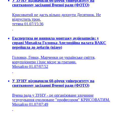
У ЗУНУ відзначили 60-річчя університету на
святковому засіданні Вченої ради (ФОТО)
Крисоватий не дасть вільно дихнути Десятнюк. Не
відпустить трон.
тетяна
01.07/15:36
Експертиза не виявила монтажу аудіозаписів: у
справі Михайла Головка Апеляційна палата ВАКС
перейшла до дебатів (відео)
Головки, Гевки, Марченки це українське сміття,
корупціонери і їхнє місце за гратами.
Михайло
01.07/07:52
У ЗУНУ відзначили 60-річчя університету на
святковому засіданні Вченої ради (ФОТО)
Вчена рада у ЗУНУ - це організоване злочинне
угрупування очолюване "професором" КРИСОВАТИМ.
Михайло
01.07/07:49