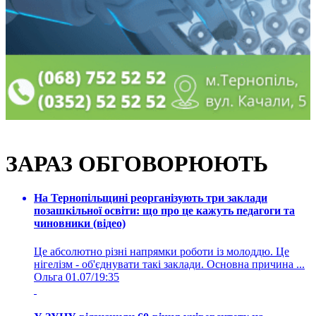
ЗАРАЗ ОБГОВОРЮЮТЬ
На Тернопільщині реорганізують три заклади
позашкільної освіти: що про це кажуть педагоги та
чиновники (відео)
Це абсолютно різні напрямки роботи із молоддю. Це
нігелізм - об'єднувати такі заклади. Основна причина ...
Ольга
01.07/19:35