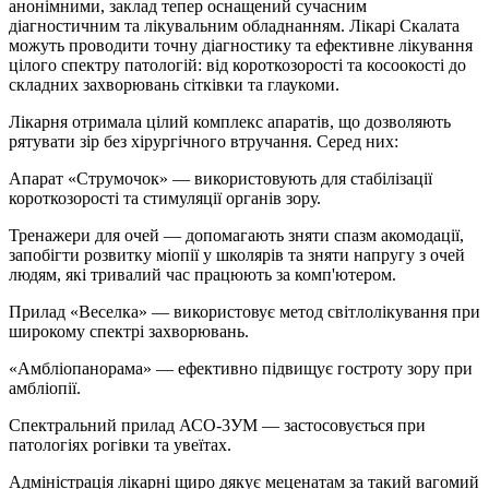
анонімними, заклад тепер оснащений сучасним
діагностичним та лікувальним обладнанням. Лікарі Скалата
можуть проводити точну діагностику та ефективне лікування
цілого спектру патологій: від короткозорості та косоокості до
складних захворювань сітківки та глаукоми.
Лікарня отримала цілий комплекс апаратів, що дозволяють
рятувати зір без хірургічного втручання. Серед них:
Апарат «Струмочок» — використовують для стабілізації
короткозорості та стимуляції органів зору.
Тренажери для очей — допомагають зняти спазм акомодації,
запобігти розвитку міопії у школярів та зняти напругу з очей
людям, які тривалий час працюють за комп'ютером.
Прилад «Веселка» — використовує метод світлолікування при
широкому спектрі захворювань.
«Амбліопанорама» — ефективно підвищує гостроту зору при
амбліопії.
Спектральний прилад АСО-3УМ — застосовується при
патологіях рогівки та увеїтах.
Адміністрація лікарні щиро дякує меценатам за такий вагомий