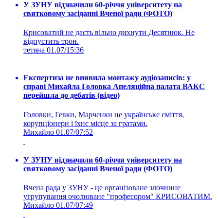
У ЗУНУ відзначили 60-річчя університету на
святковому засіданні Вченої ради (ФОТО)
Крисоватий не дасть вільно дихнути Десятнюк. Не
відпустить трон.
тетяна
01.07/15:36
Експертиза не виявила монтажу аудіозаписів: у
справі Михайла Головка Апеляційна палата ВАКС
перейшла до дебатів (відео)
Головки, Гевки, Марченки це українське сміття,
корупціонери і їхнє місце за гратами.
Михайло
01.07/07:52
У ЗУНУ відзначили 60-річчя університету на
святковому засіданні Вченої ради (ФОТО)
Вчена рада у ЗУНУ - це організоване злочинне
угрупування очолюване "професором" КРИСОВАТИМ.
Михайло
01.07/07:49