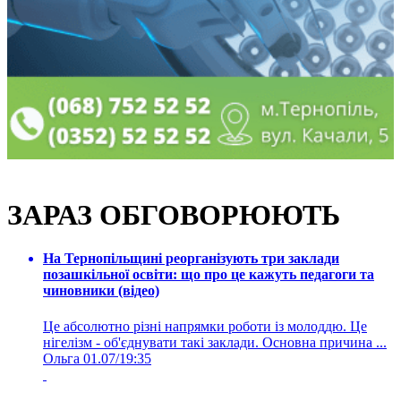
ЗАРАЗ ОБГОВОРЮЮТЬ
На Тернопільщині реорганізують три заклади
позашкільної освіти: що про це кажуть педагоги та
чиновники (відео)
Це абсолютно різні напрямки роботи із молоддю. Це
нігелізм - об'єднувати такі заклади. Основна причина ...
Ольга
01.07/19:35