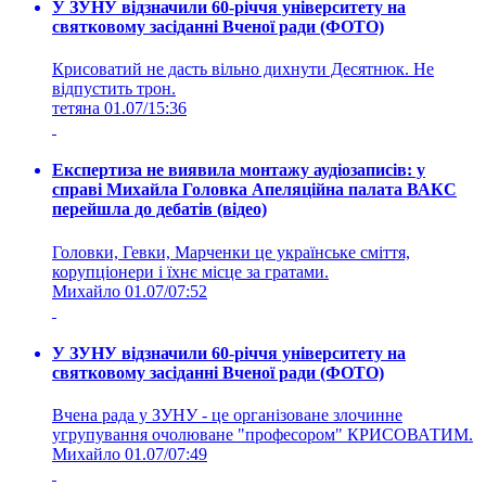
У ЗУНУ відзначили 60-річчя університету на
святковому засіданні Вченої ради (ФОТО)
Крисоватий не дасть вільно дихнути Десятнюк. Не
відпустить трон.
тетяна
01.07/15:36
Експертиза не виявила монтажу аудіозаписів: у
справі Михайла Головка Апеляційна палата ВАКС
перейшла до дебатів (відео)
Головки, Гевки, Марченки це українське сміття,
корупціонери і їхнє місце за гратами.
Михайло
01.07/07:52
У ЗУНУ відзначили 60-річчя університету на
святковому засіданні Вченої ради (ФОТО)
Вчена рада у ЗУНУ - це організоване злочинне
угрупування очолюване "професором" КРИСОВАТИМ.
Михайло
01.07/07:49