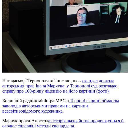
Нагадаємо, "Тернополяни" писали, що -
скандал довкола
авторських прав Івана Марчука: у Тернополі суд розглядає
справу про 100-річну ліцензію на його картини (фото)
Колишній радник міністра МВС з
Тернопільщини обманом
заволодів авторськими правами на картини
всесвітньовідомого художника
Марчук проти Апостол
а: історія шахрайства продовжується й
оголює справжні методи екснардепа.