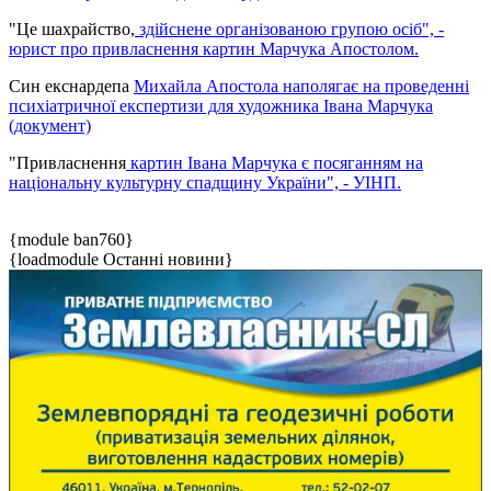
"Це шахрайство,
здійснене організованою групою осіб", -
юрист про привласнення картин Марчука Апостолом.
Син екснардепа
Михайла Апостола наполягає на проведенні
психіатричної експертизи для художника Івана Марчука
(документ)
"Привласнення
картин Івана Марчука є посяганням на
національну культурну спадщину України", - УІНП.
{module ban760}
{loadmodule Останні новини}