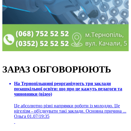
ЗАРАЗ ОБГОВОРЮЮТЬ
На Тернопільщині реорганізують три заклади
позашкільної освіти: що про це кажуть педагоги та
чиновники (відео)
Це абсолютно різні напрямки роботи із молоддю. Це
нігелізм - об'єднувати такі заклади. Основна причина ...
Ольга
01.07/19:35