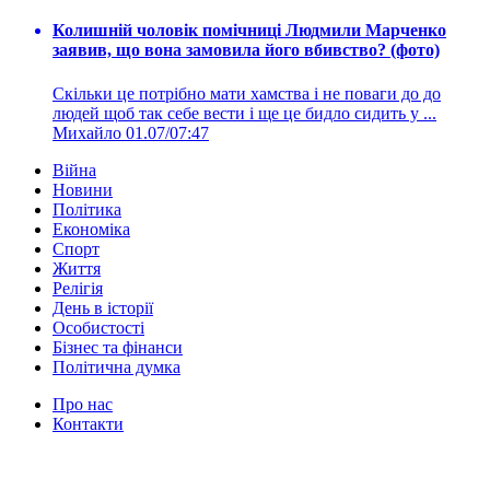
Колишній чоловік помічниці Людмили Марченко
заявив, що вона замовила його вбивство? (фото)
Скільки це потрібно мати хамства і не поваги до до
людей щоб так себе вести і ще це бидло сидить у ...
Михайло
01.07/07:47
Війна
Новини
Політика
Економіка
Спорт
Життя
Релігія
День в історії
Особистості
Бізнес та фінанси
Політична думка
Про нас
Контакти