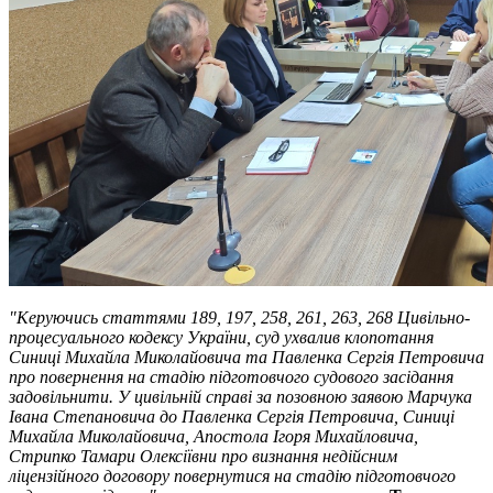
"Керуючись статтями 189, 197, 258, 261, 263, 268 Цивільно-
процесуального кодексу України, суд ухвалив клопотання
Синиці Михайла Миколайовича та Павленка Сергія Петровича
про повернення на стадію підготовчого судового засідання
задовільнити. У цивільній справі за позовною заявою Марчука
Івана Степановича до Павленка Сергія Петровича, Синиці
Михайла Миколайовича, Апостола Ігоря Михайловича,
Стрипко Тамари Олексіївни про визнання недійсним
ліцензійного договору повернутися на стадію підготовчого