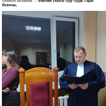
судового засідання", –
озвучив ухвалу суду суддя Тарас
Якімець.