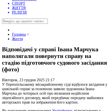
СПОРТ
ЖИТТЯ
РЕЛІГІЯ
Головна
>
Життя
Відповідачі у справі Івана Марчука
наполягали повернути справу на
стадію підготовчого судового засідання
(фото)
Вівторок, 23 грудня 2025 21:17
У Тернопільському міськрайонному суді відбулося засідання у
цивільній справі за позовною заявою художника Івана
Марчука до чотирьох осіб про визнання недійсним
ліцензійного договору, який передбачає передачу майнових
авторських прав на зображення його картин.
Як повідомляє кореспондент
Укрінформу
, відповідачами у