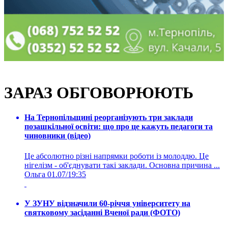
ЗАРАЗ ОБГОВОРЮЮТЬ
На Тернопільщині реорганізують три заклади
позашкільної освіти: що про це кажуть педагоги та
чиновники (відео)
Це абсолютно різні напрямки роботи із молоддю. Це
нігелізм - об'єднувати такі заклади. Основна причина ...
Ольга
01.07/19:35
У ЗУНУ відзначили 60-річчя університету на
святковому засіданні Вченої ради (ФОТО)