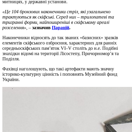
митницях, у державні установи.
«Це 104 бронзових наконечники стріл, які узагальнено
трактуються як скіфські. Серед них – трилопатеві та
тригранні форми, найпоширеніші в скіфському ареалі
розселення»,
–
зазначив
Парацій
.
Наконечники відносять до так званих «базисних» зразків
елементів скіфського озброєння, характерних для ранніх
середньоскіфських пам’яток VI–V століть до н.е. Подібні
знахідки відомі на території Лісостепу, Причорномор’я та
Поділля.
Фахівці наголошують, що такі артефакти мають значну
історико-культурну цінність і поповнять Музейний фонд
України.