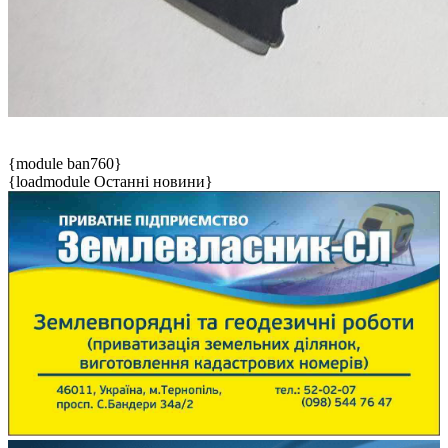
{module ban760}
{loadmodule Останні новини}