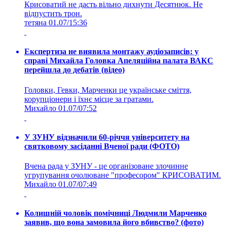
Крисоватий не дасть вільно дихнути Десятнюк. Не
відпустить трон.
тетяна
01.07/15:36
Експертиза не виявила монтажу аудіозаписів: у
справі Михайла Головка Апеляційна палата ВАКС
перейшла до дебатів (відео)
Головки, Гевки, Марченки це українське сміття,
корупціонери і їхнє місце за гратами.
Михайло
01.07/07:52
У ЗУНУ відзначили 60-річчя університету на
святковому засіданні Вченої ради (ФОТО)
Вчена рада у ЗУНУ - це організоване злочинне
угрупування очолюване "професором" КРИСОВАТИМ.
Михайло
01.07/07:49
Колишній чоловік помічниці Людмили Марченко
заявив, що вона замовила його вбивство? (фото)