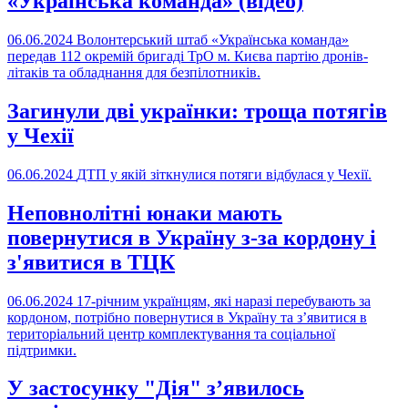
«Українська команда» (відео)
06.06.2024
Волонтерський штаб «Українська команда»
передав 112 окремій бригаді ТрО м. Києва партію дронів-
літаків та обладнання для безпілотників.
Загинули дві українки: троща потягів
у Чехії
06.06.2024
ДТП у якій зіткнулися потяги відбулася у Чехії.
Неповнолітні юнаки мають
повернутися в Україну з-за кордону і
з'явитися в ТЦК
06.06.2024
17-річним українцям, які наразі перебувають за
кордоном, потрібно повернутися в Україну та з’явитися в
територіальний центр комплектування та соціальної
підтримки.
У застосунку "Дія" з’явилось