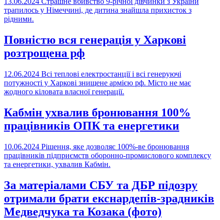
13.06.2024
Страшне вбивство 9-річної дівчинки з України
трапилось у Німеччині, де дитина знайшла прихисток з
рідними.
Повністю вся генерація у Харкові
розтрощена рф
12.06.2024
Всі теплові електростанції і всі генеруючі
потужності у Харкові знищене армією рф. Місто не має
жодного кіловата власної генерації.
Кабмін ухвалив бронювання 100%
працівників ОПК та енергетики
10.06.2024
Рішення, яке дозволяє 100%-ве бронювання
працівників підприємств оборонно-промислового комплексу
та енергетики, ухвалив Кабмін.
За матеріалами СБУ та ДБР підозру
отримали брати екснардепів-зрадників
Медведчука та Козака (фото)