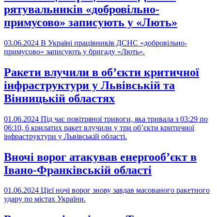
рятувальників «добровільно-
примусово» записують у «Лють»
03.06.2024
В Україні працівників ДСНС «добровільно-
примусово» записують у бригаду «Лють».
Ракети влучили в обʼєкти критичної
інфраструктури у Львівській та
Вінницькій областях
01.06.2024
Під час повітряної тривоги, яка тривала з 03:29 по
06:10, 6 крилатих ракет влучили у три обʼєкти критичної
інфраструктури у Львівській області.
Вночі ворог атакував енергооб’єкт в
Івано-Франківській області
01.06.2024
Цієї ночі ворог знову завдав масованого ракетного
удару по містах України.