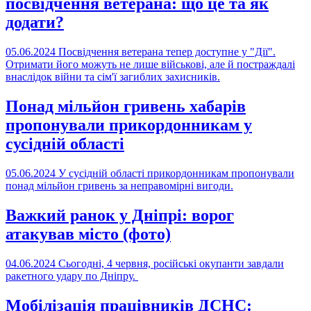
посвідчення ветерана: що це та як
додати?
05.06.2024
Посвідчення ветерана тепер доступне у "Дії".
Отримати його можуть не лише військові, але й постраждалі
внаслідок війни та сім'ї загиблих захисників.
Понад мільйон гривень хабарів
пропонували прикордонникам у
сусідній області
05.06.2024
У сусідній області прикордонникам пропонували
понад мільйон гривень за неправомірні вигоди.
Важкий ранок у Дніпрі: ворог
атакував місто (фото)
04.06.2024
Сьогодні, 4 червня, російські окупанти завдали
ракетного удару по Дніпру.
Мобілізація працівників ДСНС: