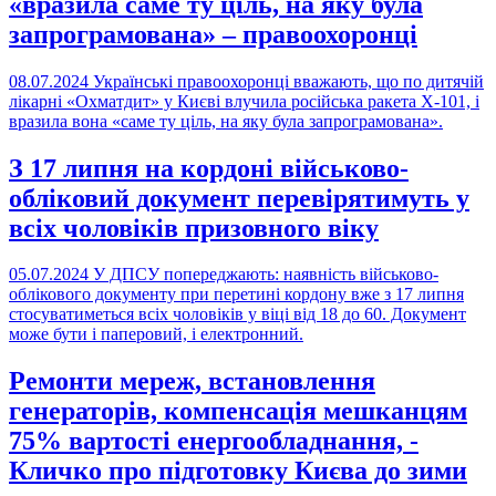
«вразила саме ту ціль, на яку була
запрограмована» – правоохоронці
08.07.2024
Українські правоохоронці вважають, що по дитячій
лікарні «Охматдит» у Києві влучила російська ракета Х-101, і
вразила вона «саме ту ціль, на яку була запрограмована».
З 17 липня на кордоні військово-
обліковий документ перевірятимуть у
всіх чоловіків призовного віку
05.07.2024
У ДПСУ попереджають: наявність військово-
облікового документу при перетині кордону вже з 17 липня
стосуватиметься всіх чоловіків у віці від 18 до 60. Документ
може бути і паперовий, і електронний.
Ремонти мереж, встановлення
генераторів, компенсація мешканцям
75% вартості енергообладнання, -
Кличко про підготовку Києва до зими