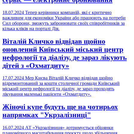
18.07.2024
Тепер керівники компаній, які є критично
важливим для економіки України або працюють на потреби
Сил оборони, зможуть забронювати своїх співробітників за
кілька кліків на порталі Дія.
Віталій Кличко відвідав щойно
оновлений Київський міський центр
нефрології та діалізу, де зараз лікують
дітей з «Охматдиту»
17.07.2024
Мер Києва Віталій Кличко відвідав щойно
відремонтований за кошти столичної громади Київський
міський центр нефрології та діалізу, де зараз проходять
лікування маленькі пацієнти «Охматдиту».
Жіночі купе будуть ще на чотирьох
напрямках "Укрзалізниці"
16.07.2024
АТ «Укрзалізниця» дотримується обіцянки
планомірного масштабування проєкту щодо збільшення