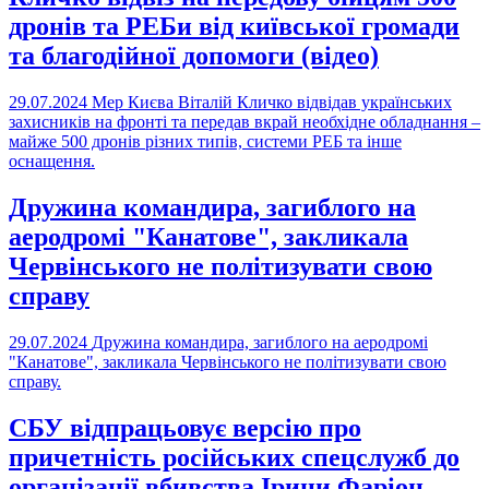
дронів та РЕБи від київської громади
та благодійної допомоги (відео)
29.07.2024
Мер Києва Віталій Кличко відвідав українських
захисників на фронті та передав вкрай необхідне обладнання –
майже 500 дронів різних типів, системи РЕБ та інше
оснащення.
Дружина командира, загиблого на
аеродромі "Канатове", закликала
Червінського не політизувати свою
справу
29.07.2024
Дружина командира, загиблого на аеродромі
"Канатове", закликала Червінського не політизувати свою
справу.
СБУ відпрацьовує версію про
причетність російських спецслужб до
організації вбивства Ірини Фаріон