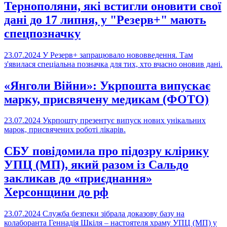
Тернополяни, які встигли оновити свої
дані до 17 липня, у "Резерв+" мають
спецпозначку
23.07.2024
У Резерв+ запрацювало нововведення. Там
з'явилася спеціальна позначка для тих, хто вчасно оновив дані.
«Янголи Війни»: Укрпошта випускає
марку, присвячену медикам (ФОТО)
23.07.2024
Укрпошту презентує випуск нових унікальних
марок, присвячених роботі лікарів.
СБУ повідомила про підозру клірику
УПЦ (МП), який разом із Сальдо
закликав до «приєднання»
Херсонщини до рф
23.07.2024
Служба безпеки зібрала доказову базу на
колаборанта Геннадія Шкіля – настоятеля храму УПЦ (МП) у