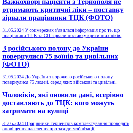
Важкохворі пацієнти з Тернополя не
отримають критичні ліки – поставку
зірвали працівники ТЦК (ФОТО)
31.05.2024
У соцмережах з’явилася інформація про те, що
працівники ТЦК та СП зірвали поставку критичних ліків.
З російського полону до України
повернулися 75 воїнів та цивільних
(ФОТО)
31.05.2024
До України з ворожого російського полону
повернулися 75 людей, серед яких військові та цивільні.
Чоловіків, які оновили дані, всерівно
доставляють до ТЦК: кого можуть
затримати на вулиці
31.05.2024
Працівники терцентрів комплектування проводять
оповіщення населення про заходи мобілізації.