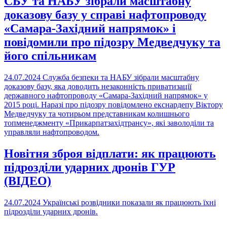
СБУ та НАБУ зібрали масштабну
доказову базу у справі нафтопроводу
«Самара-Західний напрямок» і
повідомили про підозру Медведчуку та
його спільникам
24.07.2024
Служба безпеки та НАБУ зібрали масштабну
доказову базу, яка доводить незаконність приватизації
державного нафтопроводу «Самара-Західний напрямок» у
2015 році. Наразі про підозру повідомлено екснардепу Віктору
Медведчуку та чотирьом представникам колишнього
топменеджменту «Прикарпатзахідтрансу», які заволоділи та
управляли нафтопроводом.
Новітня зброя відплати: як працюють
підрозділи ударних дронів ГУР
(ВІДЕО)
24.07.2024
Українські розвідники показали як працюють їхні
підрозділи ударних дронів.