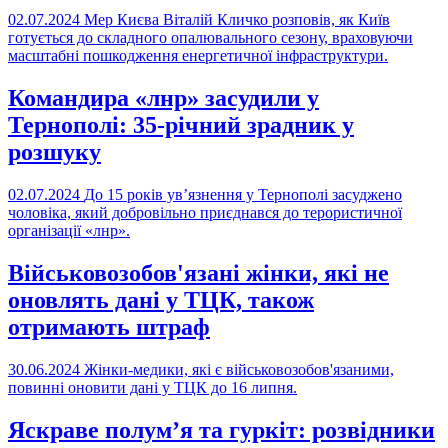
02.07.2024
Мер Києва Віталій Кличко розповів, як Київ
готується до складного опалювального сезону, враховуючи
масштабні пошкодження енергетичної інфраструктури.
Командира «лнр» засудили у
Тернополі: 35-річний зрадник у
розшуку
02.07.2024
До 15 років ув’язнення у Тернополі засуджено
чоловіка, який добровільно приєднався до терористичної
організації «лнр».
Військовозобов'язані жінки, які не
оновлять дані у ТЦК, також
отримають штраф
30.06.2024
Жінки-медики, які є військовозобов'язаними,
повинні оновити дані у ТЦК до 16 липня.
Яскраве полум’я та гуркіт: розвідники