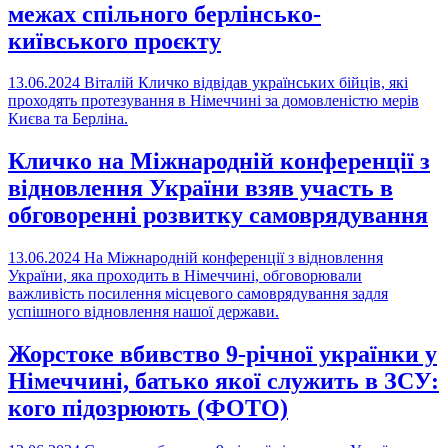
межах спільного берлінсько-
київського проєкту
13.06.2024
Віталій Кличко відвідав українських бійців, які
проходять протезування в Німеччині за домовленістю мерів
Києва та Берліна.
Кличко на Міжнародній конференції з
відновлення України взяв участь в
обговоренні розвитку самоврядування
13.06.2024
На Міжнародній конференції з відновлення
України, яка проходить в Німеччині, обговорювали
важливість посилення місцевого самоврядування задля
успішного відновлення нашої держави.
Жорстоке вбивство 9-річної українки у
Німеччині, батько якої служить в ЗСУ:
кого підозрюють (ФОТО)