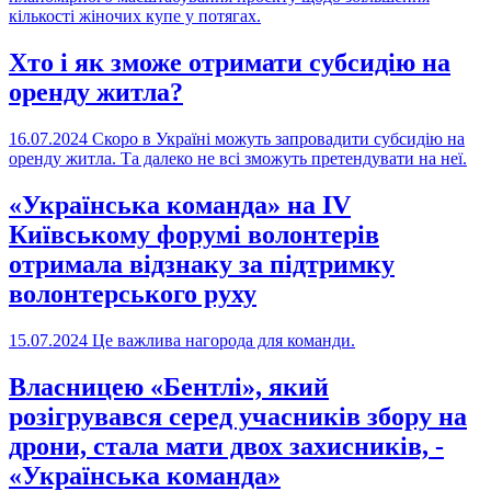
кількості жіночих купе у потягах.
Хто і як зможе отримати субсидію на
оренду житла?
16.07.2024
Скоро в Україні можуть запровадити субсидію на
оренду житла. Та далеко не всі зможуть претендувати на неї.
«Українська команда» на IV
Київському форумі волонтерів
отримала відзнаку за підтримку
волонтерського руху
15.07.2024
Це важлива нагорода для команди.
Власницею «Бентлі», який
розігрувався серед учасників збору на
дрони, стала мати двох захисників, -
«Українська команда»