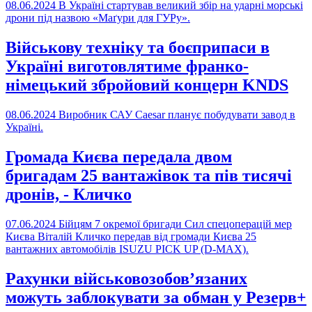
08.06.2024
В Україні стартував великий збір на ударні морські
дрони під назвою «Маґури для ГУРу».
Військову техніку та боєприпаси в
Україні виготовлятиме франко-
німецький збройовий концерн KNDS
08.06.2024
Виробник САУ Caesar планує побудувати завод в
Україні.
Громада Києва передала двом
бригадам 25 вантажівок та пів тисячі
дронів, - Кличко
07.06.2024
Бійцям 7 окремої бригади Сил спецоперацій мер
Києва Віталій Кличко передав від громади Києва 25
вантажних автомобілів ISUZU PICK UP (D-MAX).
Рахунки військовозобов’язаних
можуть заблокувати за обман у Резерв+