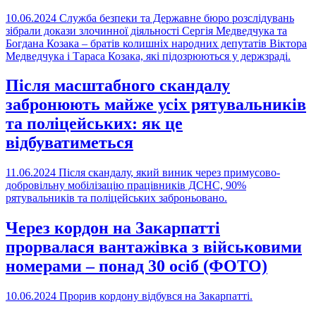
10.06.2024
Служба безпеки та Державне бюро розслідувань
зібрали докази злочинної діяльності Сергія Медведчука та
Богдана Козака – братів колишніх народних депутатів Віктора
Медведчука і Тараса Козака, які підозрюються у держзраді.
Після масштабного скандалу
забронюють майже усіх рятувальників
та поліцейських: як це
відбуватиметься
11.06.2024
Після скандалу, який виник через примусово-
добровільну мобілізацію працівників ДСНС, 90%
рятувальників та поліцейських заброньовано.
Через кордон на Закарпатті
прорвалася вантажівка з військовими
номерами – понад 30 осіб (ФОТО)
10.06.2024
Прорив кордону відбувся на Закарпатті.