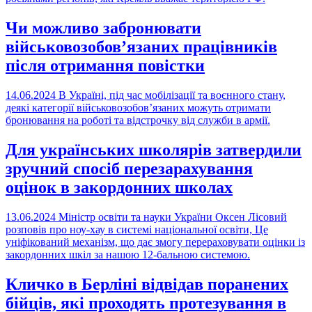
Чи можливо забронювати
військовозобов’язаних працівників
після отримання повістки
14.06.2024
В Україні, під час мобілізації та воєнного стану,
деякі категорії військовозобов’язаних можуть отримати
бронювання на роботі та відстрочку від служби в армії.
Для українських школярів затвердили
зручний спосіб перезарахування
оцінок в закордонних школах
13.06.2024
Міністр освіти та науки України Оксен Лісовий
розповів про ноу-хау в системі національної освіти, Це
уніфікований механізм, що дає змогу перераховувати оцінки із
закордонних шкіл за нашою 12-бальною системою.
Кличко в Берліні відвідав поранених
бійців, які проходять протезування в