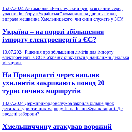
15.07.2024
Автомобіль «Бентлі», який був розіграний серед
учасників збору «Української команди» на дрони-літаки,
виграла мешканка Хмельницького, чиї сини служать у ЗСУ.
Україна – на порозі збільшення
імпорту електроенергії з ЄС?
13.07.2024
Рішення про збільшення лімітів для імпорту
електроенергії з ЄС в Україну очікується у найближчі декілька
місяцями.
На Прикарпатті через наплив
ухилянтів закривають понад 20
туристичних маршрутів
13.07.2024
Держприкордонслужба закрила більше двох
десятків туристичних маршрутів на Івано-Франківщині. Де
введені заборони?
Хмельниччину атакував ворожий