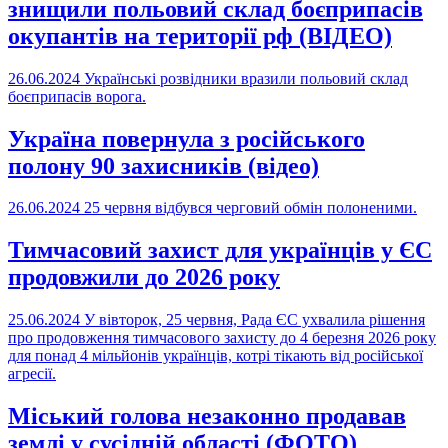
знищили польовий склад боєприпасів
окупантів на території рф (ВІДЕО)
26.06.2024
Українські розвідники вразили польовий склад
боєприпасів ворога.
Україна повернула з російського
полону 90 захисників (відео)
26.06.2024
25 червня відбувся черговий обмін полоненими.
Тимчасовий захист для українців у ЄС
продовжили до 2026 року
25.06.2024
У вівторок, 25 червня, Рада ЄС ухвалила рішення
про продовження тимчасового захисту до 4 березня 2026 року
для понад 4 мільйонів українців, котрі тікають від російської
агресії.
Міський голова незаконно продавав
землі у сусідній області (ФОТО)