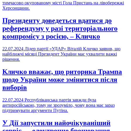
тимчасово окупованому місті Гола Пристань на лівобережжі
Херсонщини.
Президенту доведеться вдатися до
референдуму у разі територіального
компромісу з росією, – Кличко
22.07.2024
Лідер партії «УДАР» Віталій Кличко заявив, що
найближчі місяці Президент України має ухвалити важкі
рішення.
Кличко вважає, що риторика Трампа
щодо України може змінитися після
виборів
22.07.2024
Республіканська партія завжди була
антиросійською, тому не зрозуміло, чому вона має зараз
підтримувати аргументи Путіна.
У Дії запустили найочікуваніший
сервіс — електронне бронювання