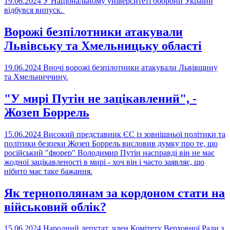
19.06.2024
У Національному університеті оборони України
відбувся випуск.
Ворожі безпілотники атакували
Львівську та Хмельницьку області
19.06.2024
Вночі ворожі безпілотники атакували Львівщину
та Хмельниччину.
"У мирі Путін не зацікавлений", -
Жозеп Боррель
15.06.2024
Високий представник ЄС із зовнішньої політики та
політики безпеки Жозеп Боррель висловив думку про те, що
російський "фюрер" Володимир Путін насправді він не має
жодної зацікавленості в мирі - хоч він і часто заявляє, що
нібито має таке бажання.
Як тернополянам за кордоном стати на
військовий облік?
15.06.2024
Народний депутат, член Комітету Верховної Ради з