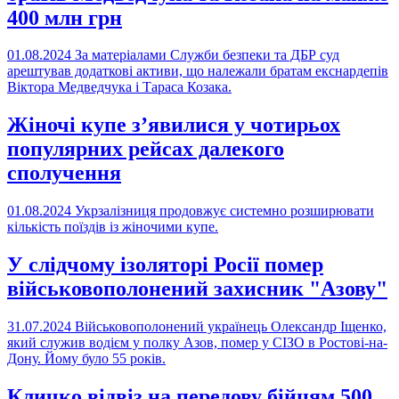
400 млн грн
01.08.2024
За матеріалами Служби безпеки та ДБР суд
арештував додаткові активи, що належали братам екснардепів
Віктора Медведчука і Тараса Козака.
Жіночі купе з’явилися у чотирьох
популярних рейсах далекого
сполучення
01.08.2024
Укрзалізниця продовжує системно розширювати
кількість поїздів із жіночими купе.
У слідчому ізоляторі Росії помер
військовополонений захисник "Азову"
31.07.2024
Військовополонений українець Олександр Іщенко,
який служив водієм у полку Азов, помер у СІЗО в Ростові-на-
Дону. Йому було 55 років.
Кличко відвіз на передову бійцям 500