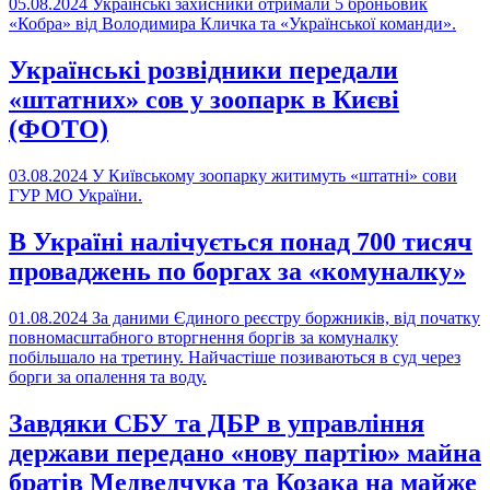
05.08.2024
Українські захисники отримали 5 броньовик
«Кобра» від Володимира Кличка та «Української команди».
Українські розвідники передали
«штатних» сов у зоопарк в Києві
(ФОТО)
03.08.2024
У Київському зоопарку житимуть «штатні» сови
ГУР МО України.
В Україні налічується понад 700 тисяч
проваджень по боргах за «комуналку»
01.08.2024
За даними Єдиного реєстру боржників, від початку
повномасштабного вторгнення боргів за комуналку
побільшало на третину. Найчастіше позиваються в суд через
борги за опалення та воду.
Завдяки СБУ та ДБР в управління
держави передано «нову партію» майна
братів Медведчука та Козака на майже