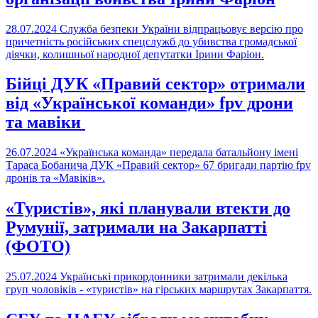
28.07.2024
Служба безпеки України відпрацьовує версію про
причетність російських спецслужб до убивства громадської
діячки, колишньої народної депутатки Ірини Фаріон.
Бійці ДУК «Правий сектор» отримали
від «Української команди» fpv дрони
та мавіки
26.07.2024
«Українська команда» передала батальйону імені
Тараса Бобанича ДУК «Правий сектор» 67 бригади партію fpv
дронів та «Мавіків».
«Туристів», які планували втекти до
Румунії, затримали на Закарпатті
(ФОТО)
25.07.2024
Українські прикордонники затримали декілька
груп чоловіків - «туристів» на гірських маршрутах Закарпаття.