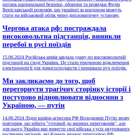
питань національної безпеки, оборони та розвідки Федір
Веніславський розповів, що українці за кордоном можуть
стати на військовий облік через дипломатичну установу.
Чергова атака рф: постраждала
високовольтна підстанція, виникли
перебої в русі поїздів
15.06.2024
Російська армія завдала удару по високовольтній
підстанції на сході України. Це стало причиною відключення
електроенергії для домогосподарств і перервало рух поїздів.
Ми закликаємо до того, щоб
перегорнути трагічну сторінку історії і
поступово відновлювати відносини з
Україною, — путін
14.06.2024
Лідер країни-агресора РФ Володимир Путін знову
повторив, що нібито "готовий до мирних переговорів", але
для цього Україна має вивести свої війська з усіх окупованих
росіянами регіонів, які Кремль вважає територією РФ.