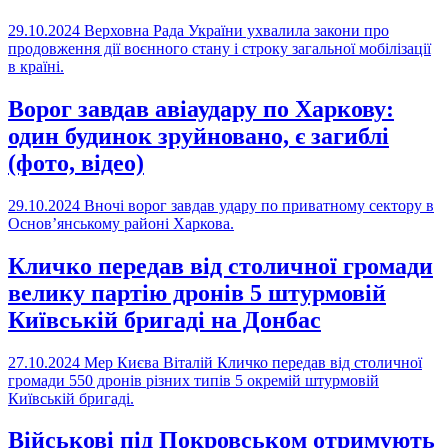
29.10.2024
Верховна Рада України ухвалила закони про
продовження дії воєнного стану і строку загальної мобілізації
в країні.
Ворог завдав авіаудару по Харкову:
один будинок зруйновано, є загиблі
(фото, відео)
29.10.2024
Вночі ворог завдав удару по приватному сектору в
Основ’янському районі Харкова.
Кличко передав від столичної громади
велику партію дронів 5 штурмовій
Київській бригаді на Донбас
27.10.2024
Мер Києва Віталій Кличко передав від столичної
громади 550 дронів різних типів 5 окремій штурмовій
Київській бригаді.
Військові під Покровськом отримують