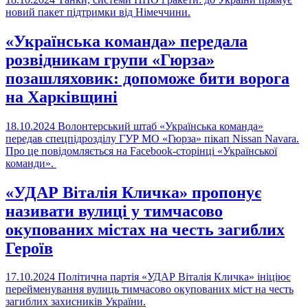
новий пакет підтримки від Німеччини.
«Українська команда» передала
розвідникам групи «Гюрза»
позашляховик: допоможе бити ворога
на Харківщині
18.10.2024
Волонтерський штаб «Українська команда»
передав спецпідрозділу ГУР МО «Гюрза» пікап Nissan Navara.
Про це повідомляється на Facebook-сторінці «Української
команди».
«УДАР Віталія Кличка» пропонує
називати вулиці у тимчасово
окупованих містах на честь загиблих
Героїв
17.10.2024
Політична партія «УДАР Віталія Кличка» ініціює
перейменування вулиць тимчасово окупованих міст на честь
загиблих захисників України.