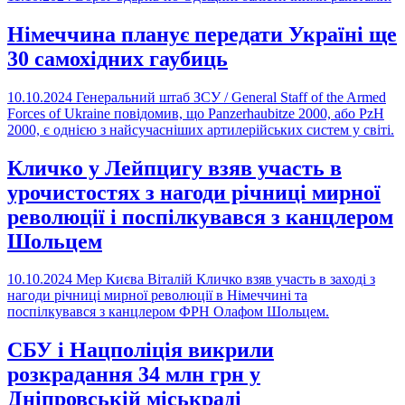
Німеччина планує передати Україні ще
30 самохідних гаубиць
10.10.2024
Генеральний штаб ЗСУ / General Staff of the Armed
Forces of Ukraine повідомив, що Panzerhaubitze 2000, або PzH
2000, є однією з найсучасніших артилерійських систем у світі.
Кличко у Лейпцигу взяв участь в
урочистостях з нагоди річниці мирної
революції і поспілкувався з канцлером
Шольцем
10.10.2024
Мер Києва Віталій Кличко взяв участь в заході з
нагоди річниці мирної революції в Німеччині та
поспілкувався з канцлером ФРН Олафом Шольцем.
СБУ і Нацполіція викрили
розкрадання 34 млн грн у
Дніпровській міськраді