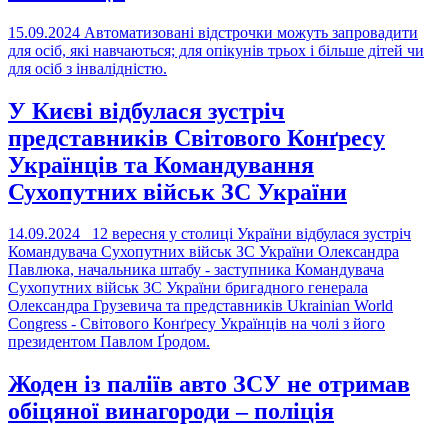
15.09.2024
Автоматизовані відстрочки можуть запровадити
для осіб, які навчаються; для опікунів трьох і більше дітей чи
для осіб з інвалідністю.
У Києві відбулася зустріч
представників Світового Конґресу
Українців та Командування
Сухопутних військ ЗС України
14.09.2024
12 вересня у столиці України відбулася зустріч
Командувача Сухопутних військ ЗС України Олександра
Павлюка, начальника штабу - заступника Командувача
Сухопутних військ ЗС України бригадного генерала
Олександра Грузевича та представників Ukrainian World
Congress - Свiтового Конґресу Українців на чолі з його
президентом Павлом Ґродом.
Жоден із паліїв авто ЗСУ не отримав
обіцяної винагороди – поліція