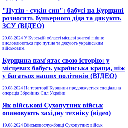
"Путін - сукін син": бабусі на Курщині
розносять бункерного діда та дякують
ЗСУ (ВІДЕО)
20.08.2024
У Курській області місцеві жителі гнівно
висловлюються про путіна та дякують українським
військовим.
Курщина пам'ятає свою історію: у
місцевих бабусь українська краща, ніж
у багатьох наших політиків (ВІДЕО)
20.08.2024
На території Курщини продовжується спеціальна
операція Збройних Сил України.
Як військові Сухопутних військ
опановують західну техніку (відео)
19.08.2024
Військовослужбовці Сухопутних військ