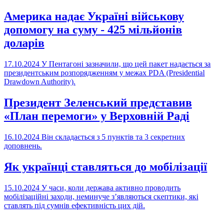
Америка надає Україні військову
допомогу на суму - 425 мільйонів
доларів
17.10.2024
У Пентагоні зазначили, що цей пакет надається за
президентським розпорядженням у межах PDA (Presidential
Drawdown Authority).
Президент Зеленський представив
«План перемоги» у Верховній Раді
16.10.2024
Він складається з 5 пунктів та 3 секретних
доповнень.
Як українці ставляться до мобілізації
15.10.2024
У часи, коли держава активно проводить
мобілізаційні заходи, неминуче з’являються скептики, які
ставлять під сумнів ефективність цих дій.