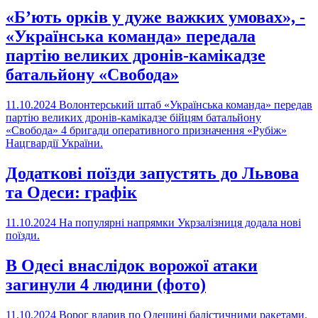
«Б’ють орків у дуже важких умовах», -
«Українська команда» передала
партію великих дронів-камікадзе
батальйону «Свобода»
11.10.2024
Волонтерський штаб «Українська команда» передав
партію великих дронів-камікадзе бійцям батальйону
«Свобода» 4 бригади оперативного призначення «Рубіж»
Нацгвардії України.
Додаткові поїзди запустять до Львова
та Одеси: графік
11.10.2024
На популярні напрямки Укрзалізниця додала нові
поїзди.
В Одесі внаслідок ворожої атаки
загинули 4 людини (фото)
11.10.2024
Ворог вдарив по Одещині балістичними ракетами.