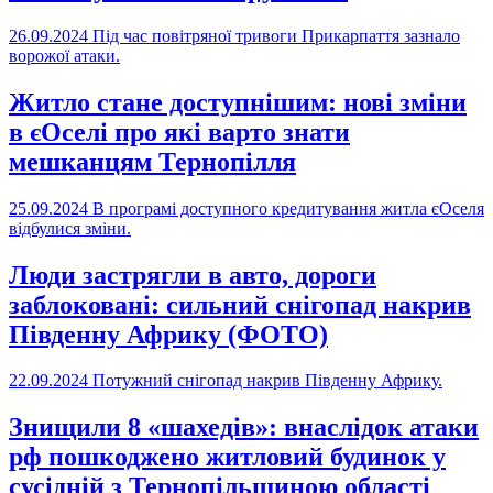
26.09.2024
Під час повітряної тривоги Прикарпаття зазнало
ворожої атаки.
Житло стане доступнішим: нові зміни
в єОселі про які варто знати
мешканцям Тернопілля
25.09.2024
В програмі доступного кредитування житла єОселя
відбулися зміни.
Люди застрягли в авто, дороги
заблоковані: сильний снігопад накрив
Південну Африку (ФОТО)
22.09.2024
Потужний снігопад накрив Південну Африку.
Знищили 8 «шахедів»: внаслідок атаки
рф пошкоджено житловий будинок у
сусідній з Тернопільщиною області