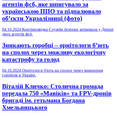
агентів фсб, яке шпигувало за
українською ППО та підпалювало
об’єкти Укрзалізниці (фото)
04.10.2024
Контррозвідка Служби безпеки затримала у Дніпрі
двох агентів фсб.
Зникають горобці – орнітологи б’ють
на сполох через можливу екологічну
катастрофу та голод
04.10.2024
Орнітологи б'ють на сполох через зникнення
горобців в Україні.
Віталій Кличко: Столична громада
передала 750 «Мавіків» та FPV-дронів
бригаді ім. гетьмана Богдана
Хмельницького