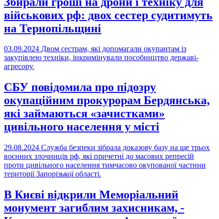
Збирали гроші на дрони і техніку для
військових рф: двох сестер судитимуть
на Тернопільщині
03.09.2024
Двом сестрам, які допомагали окупантам із
закупівлею техніки, інкримінували пособництво державі-
агресору.
СБУ повідомила про підозру
окупаційним прокурорам Бердянська,
які займаються «зачистками»
цивільного населення у місті
29.08.2024
Служба безпеки зібрала доказову базу на ще трьох
воєнних злочинців рф, які причетні до масових репресій
проти цивільного населення тимчасово окупованої частини
території Запорізької області.
В Києві відкрили Меморіальний
монумент загиблим захисникам, -