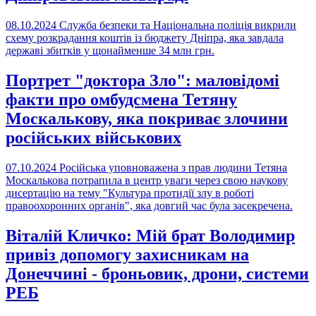
08.10.2024
Служба безпеки та Національна поліція викрили
схему розкрадання коштів із бюджету Дніпра, яка завдала
державі збитків у щонайменше 34 млн грн.
Портрет "доктора Зло": маловідомі
факти про омбудсмена Тетяну
Москалькову, яка покриває злочини
російських військових
07.10.2024
Російська уповноважена з прав людини Тетяна
Москалькова потрапила в центр уваги через свою наукову
дисертацію на тему "Культура протидії злу в роботі
правоохоронних органів", яка довгий час була засекречена.
Віталій Кличко: Мій брат Володимир
привіз допомогу захисникам на
Донеччині - броньовик, дрони, системи
РЕБ