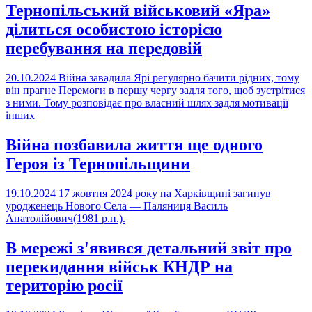
Тернопільський військовий «Яра»
ділиться особистою історією
перебування на передовій
20.10.2024
Війна завадила Ярі регулярно бачити рідних, тому
він прагне Перемоги в першу чергу задля того, щоб зустрітися
з ними. Тому розповідає про власний шлях задля мотивації
інших
Війна позбавила життя ще одного
Героя із Тернопільщини
19.10.2024
17 жовтня 2024 року на Харківщині загинув
уродженець Нового Села — Паляниця Василь
Анатолійович(1981 р.н.).
В мережі з'явився детальний звіт про
перекидання військ КНДР на
територію росії