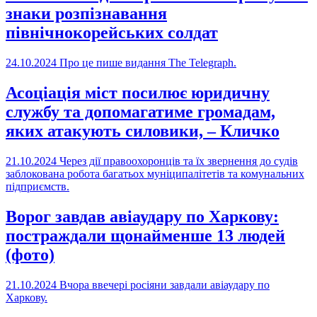
знаки розпізнавання
північнокорейських солдат
24.10.2024
Про це пише видання The Telegraph.
Асоціація міст посилює юридичну
службу та допомагатиме громадам,
яких атакують силовики, – Кличко
21.10.2024
Через дії правоохоронців та їх звернення до судів
заблокована робота багатьох муніципалітетів та комунальних
підприємств.
Ворог завдав авіаудару по Харкову:
постраждали щонайменше 13 людей
(фото)
21.10.2024
Вчора ввечері росіяни завдали авіаудару по
Харкову.