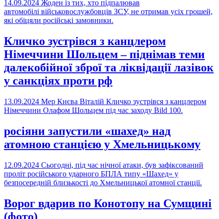
14.09.2024
Жоден із тих, хто підпалював
автомобілі військовослужбовців ЗСУ, не отримав усіх грошей,
які обіцяли російські замовники.
Кличко зустрівся з канцлером
Німеччини Шольцем – піднімав теми
далекобійної зброї та ліквідації лазівок
у санкціях проти рф
13.09.2024
Мер Києва Віталій Кличко зустрівся з канцлером
Німеччини Олафом Шольцем під час заходу Bild 100.
росіяни запустили «шахед» над
атомною станцією у Хмельницькому
12.09.2024
Сьогодні, під час нічної атаки, був зафіксований
проліт російського ударного БПЛА типу «Шахед» у
безпосередній близькості до Хмельницької атомної станції.
Ворог вдарив по Конотопу на Сумщині
(фото)