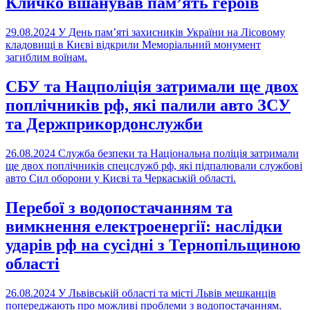
Кличко вшанував пам’ять героїв
29.08.2024
У День пам’яті захисників України на Лісовому
кладовищі в Києві відкрили Меморіальний монумент
загиблим воїнам.
СБУ та Нацполіція затримали ще двох
поплічників рф, які палили авто ЗСУ
та Держприкордонслужби
26.08.2024
Служба безпеки та Національна поліція затримали
ще двох поплічників спецслужб рф, які підпалювали службові
авто Сил оборони у Києві та Черкаській області.
Перебої з водопостачанням та
вимкнення електроенергії: наслідки
ударів рф на сусідні з Тернопільщиною
області
26.08.2024
У Львівській області та місті Львів мешканців
попереджають про можливі проблеми з водопостачанням.