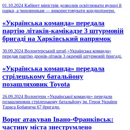
01.10.2024
Кабінет міністрів дозволив освітлювати вулиці й
парки, а чиновникам — використовувати кондиціонери.
«Українська команда» передала
партію літаків-камікадзе 3 штурмовій
бригаді на Харківський напрямок
30.09.2024
Волонтерський штаб «Українська команда»
передав партію дронів-літаків 3 окремій штурмовій бригаді.
«Українська команда» передала
стрілецькому батальйону
позашляховик Toyota
26.09.2024
Волонтери «Української команди» передали
позашляховик стрілецькому батальйону ім. Героя України
Тараса Бобанича 67 бригади.
Ворог атакував Івано-Франківськ:
частину міста знеструмлено