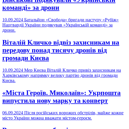
команді» за дрони
10.09.2024
Батальйон «Свобода» бригади наступу «Рубіж»
Нацгвардії України подякував «Українській команді» за
дрони.
Віталій Кличко відвіз захисникам на
передову понад тисячу дронів від
громади Києва
10.09.2024
Мер Києва Віталій Кличко привіз захисникам на
Харківському напрямку велику партію дронів від громади
Києва.
«Міста Героїв. Миколаїв»: Укрпошта
випустила нову марку та конверт
06.09.2024
Після російських ворожих обстрілів, майже кожне
місто України можна вважати містом-героєм.