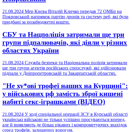
21.08.2024
Мер Києва Віталій Кличко передав 72 ОМБр на
Покровський напрямок партію дронів та систему реб, які були
придбані за позабюджетні кошти.
СБУ та Нацполіція затримали ще три
групи підпалювачів, які діяли у різних
областях України
21.08.2024
Служба безпеки та Національна поліція затримали
ще три групи агентів російських спецслужб, які здійснювали
підпали у Дніпропетровській та Закарпатській областях.
"Не ху*ові трофеї наших на Курщині":
у військових рф замість зброї кишені
набиті секс-іграшками (ВІДЕО)
21.08.2024
У ході спеціальної операції ЗСУ в Курській області
українські військові не тільки успішно просуваються вперед,
але й виявляють де більш цікавих і компрометуючих знахідок
серед трофеїв, залишених ворогом.