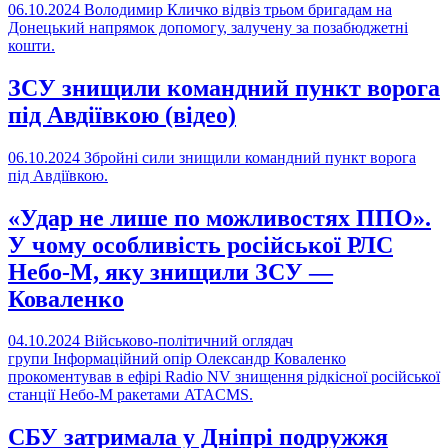
06.10.2024
Володимир Кличко відвіз трьом бригадам на
Донецький напрямок допомогу, залучену за позабюджетні
кошти.
ЗСУ знищили командний пункт ворога
під Авдіївкою (відео)
06.10.2024
Збройні сили знищили командний пункт ворога
під Авдіївкою.
«Удар не лише по можливостях ППО».
У чому особливість російської РЛС
Небо-М, яку знищили ЗСУ —
Коваленко
04.10.2024
Військово-політичний оглядач
групи Інформаційний опір Олександр Коваленко
прокоментував в ефірі Radio NV знищення рідкісної російської
станції Небо-М ракетами ATACMS.
СБУ затримала у Дніпрі подружжя