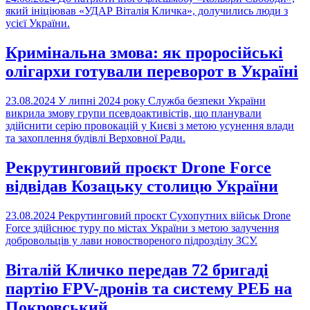
який ініціював «УДАР Віталія Кличка», долучились люди з
усієї України.
Кримінальна змова: як проросійські
олігархи готували переворот в Україні
23.08.2024
У липні 2024 року Служба безпеки України
викрила змову групи псевдоактивістів, що планували
здійснити серію провокацій у Києві з метою усунення влади
та захоплення будівлі Верховної Ради.
Рекрутинговий проєкт Drone Force
відвідав Козацьку столицю України
23.08.2024
Рекрутинговий проєкт Сухопутних військ Drone
Force здійснює туру по містах України з метою залучення
добровольців у лави новоствореного підрозділу ЗСУ.
Віталій Кличко передав 72 бригаді
партію FPV-дронів та систему РЕБ на
Покровський