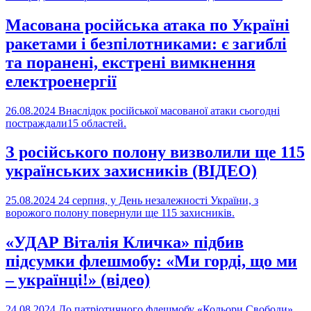
Масована російська атака по Україні
ракетами і безпілотниками: є загиблі
та поранені, екстрені вимкнення
електроенергії
26.08.2024
Внаслідок російської масованої атаки сьогодні
постраждали15 областей.
З російського полону визволили ще 115
українських захисників (ВІДЕО)
25.08.2024
24 серпня, у День незалежності України, з
ворожого полону повернули ще 115 захисників.
«УДАР Віталія Кличка» підбив
підсумки флешмобу: «Ми горді, що ми
– українці!» (відео)
24.08.2024
До патріотичного флешмобу «Кольори Свободи»,