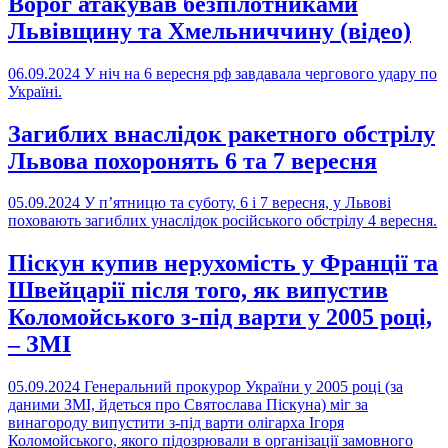
Ворог атакував безпілотниками
Львівщину та Хмельниччину (відео)
06.09.2024
У ніч на 6 вересня рф завдавала чергового удару по
Україні.
Загиблих внаслідок ракетного обстрілу
Львова похоронять 6 та 7 вересня
05.09.2024
У п’ятницю та суботу, 6 і 7 вересня, у Львові
поховають загиблих унаслідок російського обстрілу 4 вересня.
Піскун купив нерухомість у Франції та
Швейцарії після того, як випустив
Коломойського з-під варти у 2005 році,
– ЗМІ
05.09.2024
Генеральний прокурор України у 2005 році (за
даними ЗМІ, йдеться про Святослава Піскуна) міг за
винагороду випустити з-під варти олігарха Ігоря
Коломойського, якого підозрювали в організації замовного