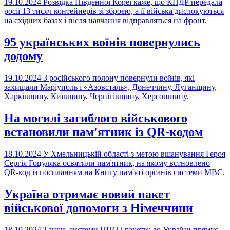
19.10.2024
Розвідка Південної Кореї каже, що КНДР передала
росії 13 тисяч контейнерів зі зброєю, а її війська дислокуються
на східних базах і після навчання відправляться на фронт.
95 українських воїнів повернулись
додому
19.10.2024
З російського полону повернули воїнів, які
захищали Маріуполь і «Азовсталь», Донеччину, Луганщину,
Харківщину, Київщину, Чернігівщину, Херсонщину.
На могилі загиблого військового
встановили пам'ятник із QR-кодом
18.10.2024
У Хмельницькій області з метою вшанування Героя
Сергія Гоцуляка освятили пам'ятник, на якому встновлено
QR-код із посиланням на Книгу пам'яті органів системи МВС.
Україна отримає новий пакет
військової допомоги з Німеччини
18.10.2024
Танки, системи ППО і ракети: до України прямує