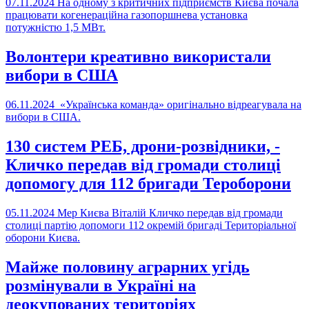
07.11.2024
На одному з критичних підприємств Києва почала
працювати когенераційна газопоршнева установка
потужністю 1,5 МВт.
Волонтери креативно використали
вибори в США
06.11.2024
«Українська команда» оригінально відреагувала на
вибори в США.
130 систем РЕБ, дрони-розвідники, -
Кличко передав від громади столиці
допомогу для 112 бригади Тероборони
05.11.2024
Мер Києва Віталій Кличко передав від громади
столиці партію допомоги 112 окремій бригаді Територіальної
оборони Києва.
Майже половину аграрних угідь
розмінували в Україні на
деокупованих територіях