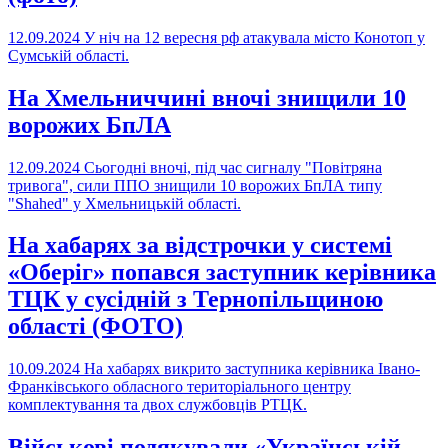
12.09.2024
У ніч на 12 вересня рф атакувала місто Конотоп у
Сумській області.
На Хмельниччині вночі знищили 10
ворожих БпЛА
12.09.2024
Сьогодні вночі, під час сигналу "Повітряна
тривога", сили ППО знищили 10 ворожих БпЛА типу
"Shahed" у Хмельницькій області.
На хабарях за відстрочки у системі
«Оберіг» попався заступник керівника
ТЦК у сусідній з Тернопільщиною
області (ФОТО)
10.09.2024
На хабарях викрито заступника керівника Івано-
Франківського обласного територіального центру
комплектування та двох службовців РТЦК.
Військові подякували «Українській