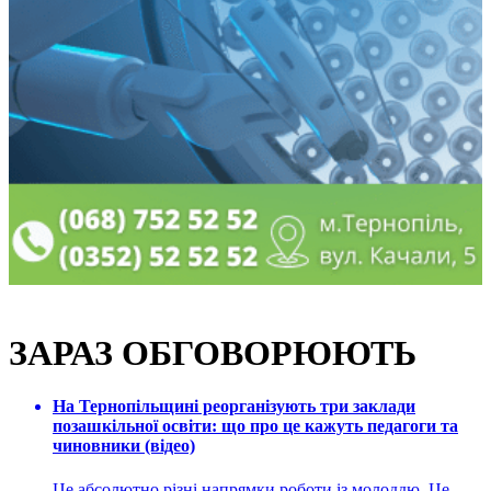
ЗАРАЗ ОБГОВОРЮЮТЬ
На Тернопільщині реорганізують три заклади
позашкільної освіти: що про це кажуть педагоги та
чиновники (відео)
Це абсолютно різні напрямки роботи із молоддю. Це