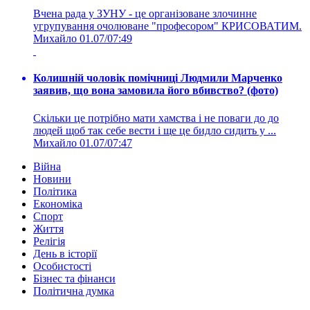
Вчена рада у ЗУНУ - це організоване злочинне
угрупування очолюване "професором" КРИСОВАТИМ.
Михайло
01.07/07:49
Колишній чоловік помічниці Людмили Марченко
заявив, що вона замовила його вбивство? (фото)
Скільки це потрібно мати хамства і не поваги до до
людей щоб так себе вести і ще це бидло сидить у ...
Михайло
01.07/07:47
Війна
Новини
Політика
Економіка
Спорт
Життя
Релігія
День в історії
Особистості
Бізнес та фінанси
Політична думка