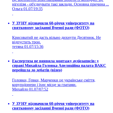
нігелізм - об'єднувати такі заклади. Основна причина ...
Ольга
01.07/19:35
У ЗУНУ відзначили 60-річчя університету на
святковому засіданні Вченої ради (ФОТО)
Крисоватий не дасть вільно дихнути Десятнюк. Не
відпустить трон.
тетяна
01.07/15:36
Експертиза не виявила монтажу аудіозаписів: у
справі Михайла Головка Апеляційна палата ВАКС
перейшла до дебатів (відео)
Головки, Гевки, Марченки це українське сміття,
корупціонери і їхнє місце за гратами.
Михайло
01.07/07:52
У ЗУНУ відзначили 60-річчя університету на
святковому засіданні Вченої ради (ФОТО)