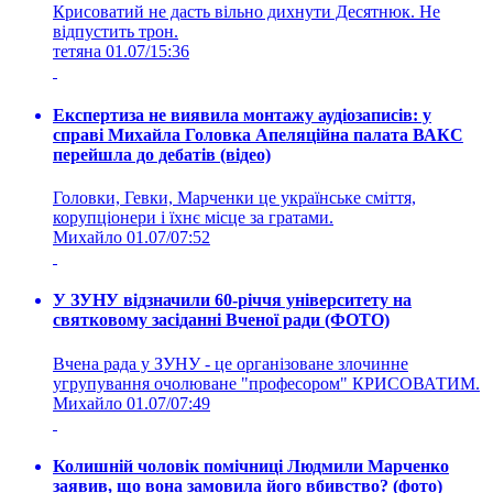
Крисоватий не дасть вільно дихнути Десятнюк. Не
відпустить трон.
тетяна
01.07/15:36
Експертиза не виявила монтажу аудіозаписів: у
справі Михайла Головка Апеляційна палата ВАКС
перейшла до дебатів (відео)
Головки, Гевки, Марченки це українське сміття,
корупціонери і їхнє місце за гратами.
Михайло
01.07/07:52
У ЗУНУ відзначили 60-річчя університету на
святковому засіданні Вченої ради (ФОТО)
Вчена рада у ЗУНУ - це організоване злочинне
угрупування очолюване "професором" КРИСОВАТИМ.
Михайло
01.07/07:49
Колишній чоловік помічниці Людмили Марченко
заявив, що вона замовила його вбивство? (фото)