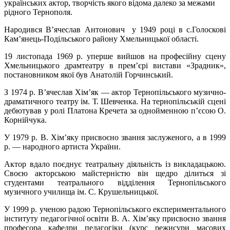
українських актор, творчість якого відома далеко за межами
рідного Тернополя.
Народився В’ячеслав Антонович у 1949 році в с.Голоскові
Кам’янець-Подільського району Хмельницької області.
19 листопада 1969 р. уперше вийшов на професійну сцену
Хмельницького драмтеатру в прем’єрі вистави «Зрадник»,
постановником якої був Анатолій Горчинський.
З 1974 р. В’ячеслав Хім’як — актор Тернопільського музично-
драматичного театру ім. Т. Шевченка. На тернопільській сцені
дебютував у ролі Платона Кречета за однойменною п’єсою О.
Корнійчука.
У 1979 р. В. Хім’яку присвоєно звання заслуженого, а в 1999
р. — народного артиста України.
Актор вдало поєднує театральну діяльність із викладацькою.
Своєю акторською майстерністю він щедро ділиться зі
студентами театрального відділення Тернопільського
музичного училища ім. С. Крушельницької.
У 1999 р. ученою радою Тернопільського експериментального
інституту педагогічної освіти В. А. Хім’яку присвоєно звання
професора кафедри педагогіки (курс режисури масових