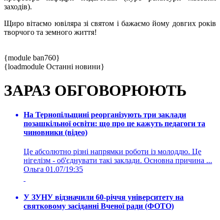
заходів).
Щиро вітаємо ювіляра зі святом і бажаємо йому довгих років
творчого та земного життя!
{module ban760}
{loadmodule Останні новини}
ЗАРАЗ ОБГОВОРЮЮТЬ
На Тернопільщині реорганізують три заклади
позашкільної освіти: що про це кажуть педагоги та
чиновники (відео)
Це абсолютно різні напрямки роботи із молоддю. Це
нігелізм - об'єднувати такі заклади. Основна причина ...
Ольга
01.07/19:35
У ЗУНУ відзначили 60-річчя університету на
святковому засіданні Вченої ради (ФОТО)