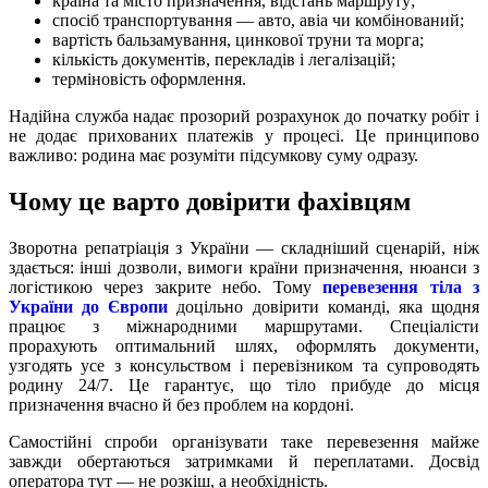
країна та місто призначення, відстань маршруту;
спосіб транспортування — авто, авіа чи комбінований;
вартість бальзамування, цинкової труни та морга;
кількість документів, перекладів і легалізацій;
терміновість оформлення.
Надійна служба надає прозорий розрахунок до початку робіт і
не додає прихованих платежів у процесі. Це принципово
важливо: родина має розуміти підсумкову суму одразу.
Чому це варто довірити фахівцям
Зворотна репатріація з України — складніший сценарій, ніж
здається: інші дозволи, вимоги країни призначення, нюанси з
логістикою через закрите небо. Тому
перевезення тіла з
України до Європи
доцільно довірити команді, яка щодня
працює з міжнародними маршрутами. Спеціалісти
прорахують оптимальний шлях, оформлять документи,
узгодять усе з консульством і перевізником та супроводять
родину 24/7. Це гарантує, що тіло прибуде до місця
призначення вчасно й без проблем на кордоні.
Самостійні спроби організувати таке перевезення майже
завжди обертаються затримками й переплатами. Досвід
оператора тут — не розкіш, а необхідність.