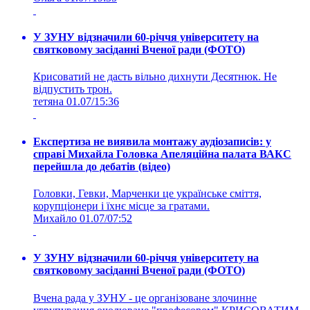
У ЗУНУ відзначили 60-річчя університету на
святковому засіданні Вченої ради (ФОТО)
Крисоватий не дасть вільно дихнути Десятнюк. Не
відпустить трон.
тетяна
01.07/15:36
Експертиза не виявила монтажу аудіозаписів: у
справі Михайла Головка Апеляційна палата ВАКС
перейшла до дебатів (відео)
Головки, Гевки, Марченки це українське сміття,
корупціонери і їхнє місце за гратами.
Михайло
01.07/07:52
У ЗУНУ відзначили 60-річчя університету на
святковому засіданні Вченої ради (ФОТО)
Вчена рада у ЗУНУ - це організоване злочинне