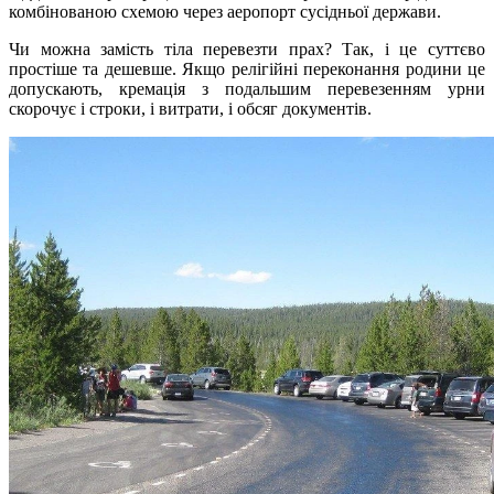
комбінованою схемою через аеропорт сусідньої держави.
Чи можна замість тіла перевезти прах? Так, і це суттєво
простіше та дешевше. Якщо релігійні переконання родини це
допускають, кремація з подальшим перевезенням урни
скорочує і строки, і витрати, і обсяг документів.