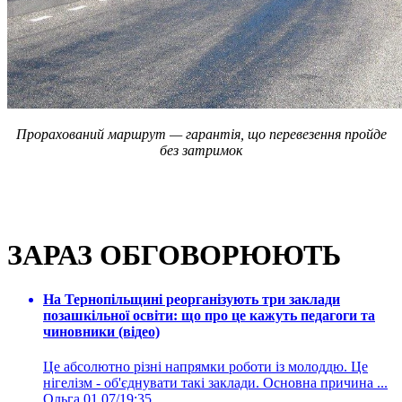
Прорахований маршрут — гарантія, що перевезення пройде
без затримок
ЗАРАЗ ОБГОВОРЮЮТЬ
На Тернопільщині реорганізують три заклади
позашкільної освіти: що про це кажуть педагоги та
чиновники (відео)
Це абсолютно різні напрямки роботи із молоддю. Це
нігелізм - об'єднувати такі заклади. Основна причина ...
Ольга
01.07/19:35