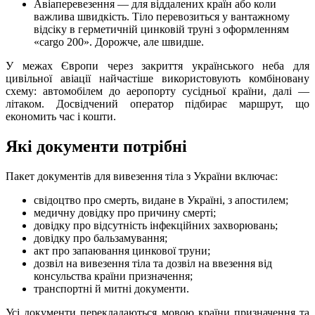
Авіаперевезення — для віддалених країн або коли
важлива швидкість. Тіло перевозиться у вантажному
відсіку в герметичній цинковій труні з оформленням
«cargo 200». Дорожче, але швидше.
У межах Європи через закриття українського неба для
цивільної авіації найчастіше використовують комбіновану
схему: автомобілем до аеропорту сусідньої країни, далі —
літаком. Досвідчений оператор підбирає маршрут, що
економить час і кошти.
Які документи потрібні
Пакет документів для вивезення тіла з України включає:
свідоцтво про смерть, видане в Україні, з апостилем;
медичну довідку про причину смерті;
довідку про відсутність інфекційних захворювань;
довідку про бальзамування;
акт про запаювання цинкової труни;
дозвіл на вивезення тіла та дозвіл на ввезення від
консульства країни призначення;
транспортні й митні документи.
Усі документи перекладаються мовою країни призначення та