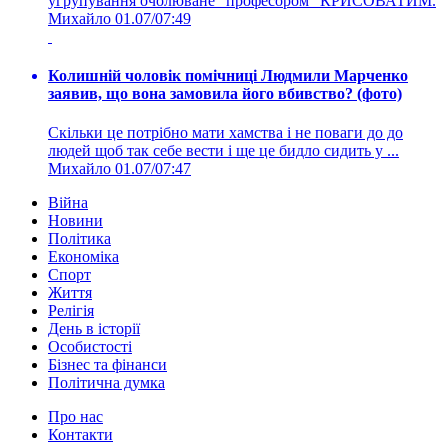
угрупування очолюване "професором" КРИСОВАТИМ.
Михайло
01.07/07:49
Колишній чоловік помічниці Людмили Марченко
заявив, що вона замовила його вбивство? (фото)
Скільки це потрібно мати хамства і не поваги до до
людей щоб так себе вести і ще це бидло сидить у ...
Михайло
01.07/07:47
Війна
Новини
Політика
Економіка
Спорт
Життя
Релігія
День в історії
Особистості
Бізнес та фінанси
Політична думка
Про нас
Контакти