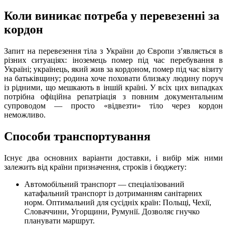
Коли виникає потреба у перевезенні за
кордон
Запит на перевезення тіла з України до Європи зʼявляється в
різних ситуаціях: іноземець помер під час перебування в
Україні; українець, який жив за кордоном, помер під час візиту
на батьківщину; родина хоче поховати близьку людину поруч
із рідними, що мешкають в іншій країні. У всіх цих випадках
потрібна офіційна репатріація з повним документальним
супроводом — просто «відвезти» тіло через кордон
неможливо.
Способи транспортування
Існує два основних варіанти доставки, і вибір між ними
залежить від країни призначення, строків і бюджету:
Автомобільний транспорт — спеціалізований
катафальний транспорт із дотриманням санітарних
норм. Оптимальний для сусідніх країн: Польщі, Чехії,
Словаччини, Угорщини, Румунії. Дозволяє гнучко
планувати маршрут.