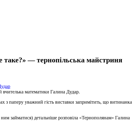
е таке?» — тернопільська майстриня
 й вчителька математики Галина Дудар.
ах з паперу уважний гість виставки запримітить, що витинанка
и ним займатися) детальніше розповіла «Тернополянам» Галина