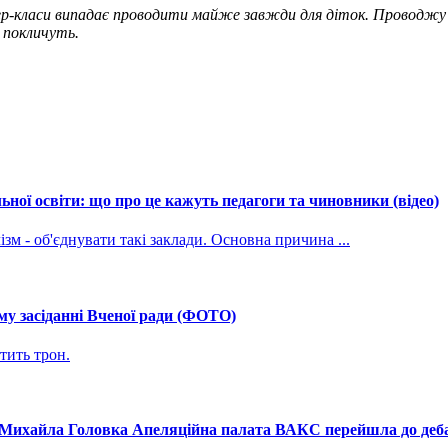
тер-класи випадає проводити майже завжди для діток. Проводжу
и покличуть.
ної освіти: що про це кажуть педагоги та чиновники (відео)
зм - об'єднувати такі заклади. Основна причина ...
му засіданні Вченої ради (ФОТО)
тить трон.
і Михайла Головка Апеляційна палата ВАКС перейшла до дебат