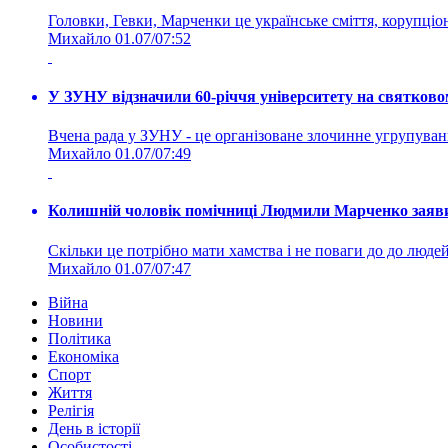
Головки, Гевки, Марченки це українське сміття, корупціоне
Михайло
01.07/07:52
У ЗУНУ відзначили 60-річчя університету на святково
Вчена рада у ЗУНУ - це організоване злочинне угруп
Михайло
01.07/07:49
Колишній чоловік помічниці Людмили Марченко заявив
Скільки це потрібно мати хамства і не поваги до до людей 
Михайло
01.07/07:47
Війна
Новини
Політика
Економіка
Спорт
Життя
Релігія
День в історії
Особистості