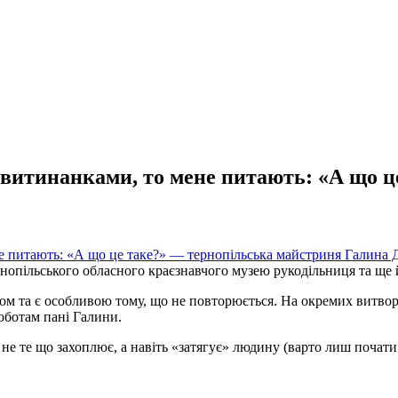
 витинанками, то мене питають: «А що ц
рнопільського обласного краєзнавчого музею рукодільниця та ще
м та є особливою тому, що не повторюється. На окремих витвор
оботам пані Галини.
не те що захоплює, а навіть «затягує» людину (варто лиш почат