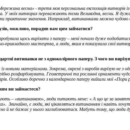
ережана весна» - третя моя персональна експозиція витворів із 
а. У моїх витворах переважають теми Великодня, весни. Я дуже х
 мати практичне значення. Наприклад, витинанками можна чудово 
рузів, можливо, порадив вам цим займатися?
пробувала щось вирізати з паперу – мені почало дуже подобатися
вно-прикладного мистецтва, а люди, яким я показувала свої витв
ртні витинанки не з одноколірного паперу. З чого ви вирізув
новими матеріалами. Зокрема, окремі з виробів вирізую не з одно
отрібно розфарбовувати. Геометричні та рослинні орнаменти чудо
дарів. Особливо доречно з календарного паперу вийшли мої «Пори 
чим ви займаєтеся?
 чують – «витинанкою», люди питають мене: « А що це за занятт
ка». Звичайно, є люди, які цікавляться витинанням і навіть хоч
жно й не бажає у нього заглиблюватися. Мабуть тому, що люди