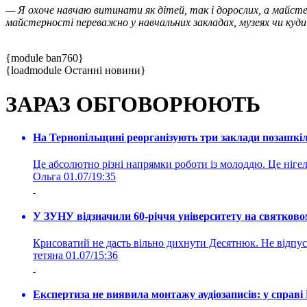
— Я охоче навчаю витинати як дітей, так і дорослих, а майс
майстерності переважно у навчальних закладах, музеях чи куд
{module ban760}
{loadmodule Останні новини}
ЗАРАЗ ОБГОВОРЮЮТЬ
На Тернопільщині реорганізують три заклади позашкіль
Це абсолютно різні напрямки роботи із молоддю. Це нігелі
Ольга
01.07/19:35
У ЗУНУ відзначили 60-річчя університету на святково
Крисоватий не дасть вільно дихнути Десятнюк. Не відпус
тетяна
01.07/15:36
Експертиза не виявила монтажу аудіозаписів: у справ