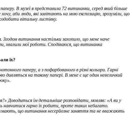
паперу. В музеї я представила 72 витинанки, серед який більше
очу, аби люди, які завітають на мою експозицію, зрозуміли, що
оздобити вітальну листівку.
. Згодом витинання настільки захопило, що мене наче
ори, хвалили мої роботи. Сподіваюся, що витинанка
али їх?
тонного паперу, а з пофарбованого в різні кольори. Гарні
во дивляться на такому папері. В мене є ще один невеличкий
року».
я?» Доводиться їм детальніше розповідати, мовляв: «А ви у
уть навчитися гарно їх робити, проте таких небагато.
 думають, що витинання несерйозне заняття та не вважають