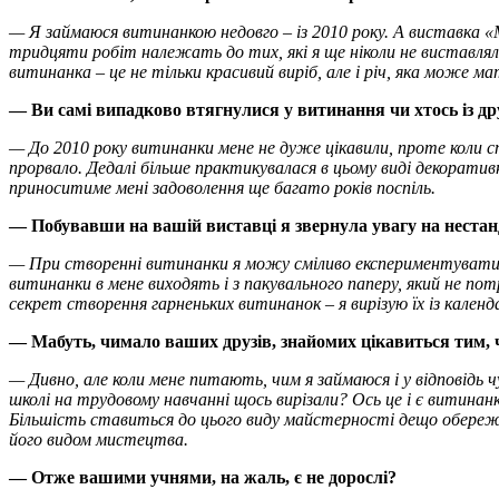
— Я займаюся витинанкою недовго – із 2010 року. А виставка «М
тридцяти робіт належать до тих, які я ще ніколи не виставлял
витинанка – це не тільки красивий виріб, але і річ, яка може
— Ви самі випадково втягнулися у витинання чи хтось із д
— До 2010 року витинанки мене не дуже цікавили, проте коли с
прорвало. Дедалі більше практикувалася в цьому виді декорати
приноситиме мені задоволення ще багато років поспіль.
— Побувавши на вашій виставці я звернула увагу на нестанда
— При створенні витинанки я можу сміливо експериментувати із 
витинанки в мене виходять і з пакувального паперу, який не п
секрет створення гарненьких витинанок – я вирізую їх із кален
— Мабуть, чимало ваших друзів, знайомих цікавиться тим, 
— Дивно, але коли мене питають, чим я займаюся і у відповідь
школі на трудовому навчанні щось вирізали? Ось це і є витинан
Більшість ставиться до цього виду майстерності дещо обере
його видом мистецтва.
— Отже вашими учнями, на жаль, є не дорослі?