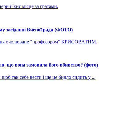
ри і їхнє місце за гратами.
му засіданні Вченої ради (ФОТО)
ування очолюване "професором" КРИСОВАТИМ.
, що вона замовила його вбивство? (фото)
щоб так себе вести і ще це бидло сидить у ...