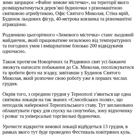
зими запрацює «Файне зимове містечко», на території якого
розміщуватимуться дерев’яні будиночки з різноманітною
святковою атрибутикою, Офіс Святого Миколая, Стіна мрій,
Будинок льодових фігур, 40-метрова ковзанка та різноманітні
атракціони.
Родзинкою цьогорічного «Зимового містечка» стане льодовий
майданчик, який працюватиме незалежно від температурних
та погодних умов і вміщуватиме близько 200 відвідувачів
одночасно.
Також протягом Новорічних та Різдвяних свят усі бажаючі
зможуть написати побажання до Св. Миколая, поспілкуватися
та зробити фото на згадку, завітавши у Будинок Святого
Миколая, який розпочне свою роботу уже в перших числах
грудня.
Окрім того, з середини грудня у Тернополі з’явиться ще одна
святкова локація на так званих «Єлисейських полях», що
неподалік набережної Тернопільського ставу. Тут заплановано
облаштувати гірку для спуску на сноутюбах, зону відпочинку
і розваг та універсальні торгівельні будиночки.
Урочисте відкриття зимової локації відбудеться 13 грудня, в
рамках якого тут буде проведено Фестиваль повітряних куль.