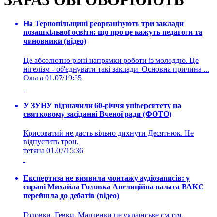
На Тернопільщині реорганізують три заклади
позашкільної освіти: що про це кажуть педагоги та
чиновники (відео)
Це абсолютно різні напрямки роботи із молоддю. Це
нігелізм - об'єднувати такі заклади. Основна причина ...
Ольга
01.07/19:35
У ЗУНУ відзначили 60-річчя університету на
святковому засіданні Вченої ради (ФОТО)
Крисоватий не дасть вільно дихнути Десятнюк. Не
відпустить трон.
тетяна
01.07/15:36
Експертиза не виявила монтажу аудіозаписів: у
справі Михайла Головка Апеляційна палата ВАКС
перейшла до дебатів (відео)
Головки, Гевки, Марченки це українське сміття,