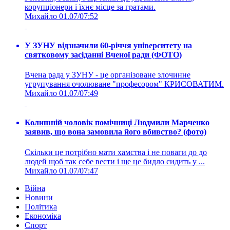
корупціонери і їхнє місце за гратами.
Михайло
01.07/07:52
У ЗУНУ відзначили 60-річчя університету на
святковому засіданні Вченої ради (ФОТО)
Вчена рада у ЗУНУ - це організоване злочинне
угрупування очолюване "професором" КРИСОВАТИМ.
Михайло
01.07/07:49
Колишній чоловік помічниці Людмили Марченко
заявив, що вона замовила його вбивство? (фото)
Скільки це потрібно мати хамства і не поваги до до
людей щоб так себе вести і ще це бидло сидить у ...
Михайло
01.07/07:47
Війна
Новини
Політика
Економіка
Спорт